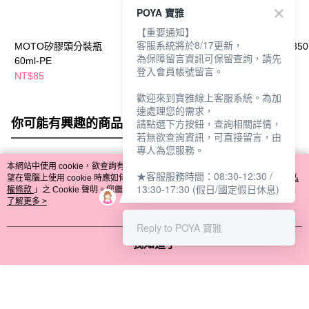
POYA 寶雅
【重要通知】
客服系統將於8/17更新，
MOTO矽膠頭分裝瓶
MOTO底部填充式香水
MOTO噴槍瓶350
為保障留言資訊可保留查詢，請先
60ml-PE
分裝瓶8ml
登入會員帳號留言。
NT$85
NT$199
NT$69
歡迎來到寶雅線上客服系統。為加
速處理您的需求，
你可能有興趣的商品
全站排行
請點選下方按鈕，查詢相關詳情，
若無欲查詢資訊，可直接留言，由
專人為您服務。
本網站中使用 cookie，欲查詢有關本網站使用 cookie 方式之詳情，及若您不希
★客服服務時間：08:30-12:30 /
熱門標籤
望在電腦上使用 cookie 時應如何變更電腦的 cookie 設定，請參閱本網站「
隱私
13:30-17:30 (假日/國定假日休息)
權條款
」之 Cookie 聲明。您繼續使用本網站即表示您同意本公司得按本網站使
用條款之 Cookie 聲明使用 cookie。
了解更多 >
Reply to POYA 寶雅
我知道了