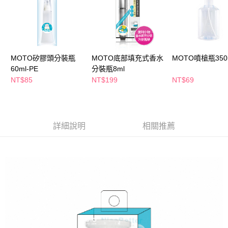
萊爾富取貨付款
※ 請注意：結帳手續完成當下不需立刻繳費，但若您需要取消訂單，請聯絡
每筆NT$65，滿NT$490(含以上)免運費
購買商品的店家。未經商家同意取消之訂單仍視為有效，需透過AFTEE先享
後付繳納相關費用。
付款後萊爾富取貨
※ 交易是否成功請以「AFTEE先享後付 」之結帳頁面顯示為準，若有關於
是否繳費成功／繳費後需取消欲退款等相關疑問，請聯繫「AFTEE先享後付
每筆NT$65，滿NT$490(含以上)免運費
客戶支援中心」
https://netprotections.freshdesk.com/support/home
MOTO矽膠頭分裝瓶
MOTO底部填充式香水
MOTO噴槍瓶350
7-11取貨付款
60ml-PE
分裝瓶8ml
【注意事項】
１．透過由恩沛科技股份有限公司提供之「AFTEE先享後付」服務完成之交
每筆NT$65，滿NT$490(含以上)免運費
NT$85
NT$199
NT$69
易，需依本服務之必要範圍內提供個人資料，並將交易相關給付款項請求債
權轉讓予恩沛科技股份有限公司。
付款後7-11取貨
２．關於個人資料處理事宜，請瀏覽以下網址：
每筆NT$65，滿NT$490(含以上)免運費
https://aftee.tw/terms/#terms3
３．未成年的使用者請事先徵得法定代理人或監護人之同意方可使用
詳細說明
相關推薦
宅配(本島)
「AFTEE先享後付」，若未經同意申辦者引起之損失，本公司不負相關責
任。
每筆NT$100，滿NT$790(含以上)免運費
４．使用「AFTEE先享後付」時，將依據個別帳號之用戶狀況，依本公司即
時審查核予不同之上限額度；若仍有額度不足之情形，本公司將視審查結果
付款後寶雅門市自取(由倉庫統一出貨)
請求用戶進行身份認證。
每筆NT$80，滿NT$290(含以上)免運費
５．嚴禁一人註冊多個帳號或使用他人資訊註冊。若發現惡意使用之情形，
恩沛科技股份有限公司將有權停止該用戶之使用額度並採取法律行動。