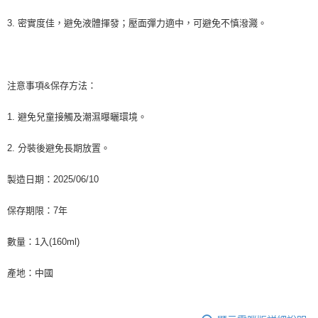
3. 密實度佳，避免液體揮發；壓面彈力適中，可避免不慎潑濺。
注意事項&保存方法：
1. 避免兒童接觸及潮濕曝曬環境。
2. 分裝後避免長期放置。
製造日期：2025/06/10
保存期限：7年
數量：1入(160ml)
產地：中國