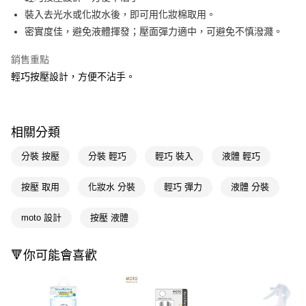
裝入去光水或化妝水後，即可用化妝棉取用。
Apple Pay
密實度佳，避免液體揮發；壓面彈力適中，可避免不慎潑濺。
街口支付
銷售重點
悠遊付
輕巧按壓設計，方便不沾手。
Google Pay
AFTEE先享後付
相關分類
相關說明
【關於「AFTEE先享後付」】
分裝 按壓
分裝 輕巧
輕巧 裝入
液體 輕巧
即享券
AFTEE先享後付是「在收到商品之後才付款」的支付方式。 讓您購物簡單
便利好安心！
按壓 取用
化妝水 分裝
輕巧 彈力
液體 分裝
１．簡單：不需註冊會員、不需綁卡、不需儲值。
運送方式
２．便利：只要手機號碼，簡訊認證，即可結帳。
３．安心：先確認商品／服務後，再付款。
moto 設計
按壓 液體
全家取貨付款
每筆NT$65，滿NT$390(含以上)免運費
【「AFTEE先享後付」結帳流程】
１．於結帳方式選擇「AFTEE先享後付」後，將跳轉至「AFTEE先享後付」
🔻你可能會喜歡
付款後全家取貨
結帳頁面，進行簡訊認證並確認金額後，即可完成結帳。
２．訂單成立數日內，您將收到繳費通知簡訊。
每筆NT$65，滿NT$390(含以上)免運費
３．收到繳費通知簡訊後14天內，點擊此簡訊中的連結，可透過四大超商／
ATM／網路銀行／等多元方式進行付款，方視為交易完成。