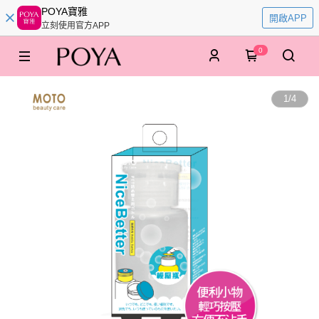
POYA寶雅
開啟APP
立刻使用官方APP
0
1
/
4