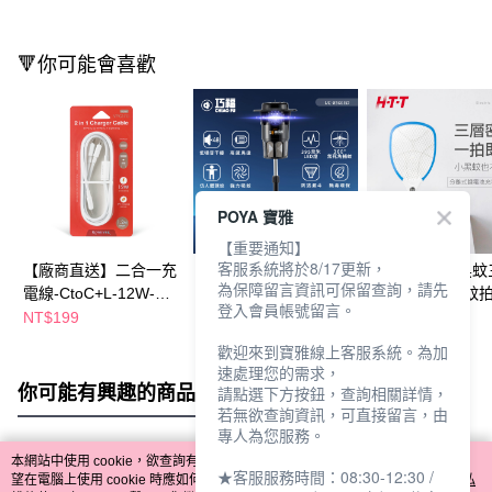
🔻你可能會喜歡
POYA 寶雅
【重要通知】
客服系統將於8/17更新，
【廠商直送】二合一充
【廠商直送】巧福 吸
HTT-2220小黑
為保障留言資訊可保留查詢，請先
電線-CtoC+L-12W-
入式捕蚊器 UC-
網面充電式電蚊
登入會員帳號留言。
1.2m
850LED (大型) 台灣製
NT$199
NT$2,580
NT$329
歡迎來到寶雅線上客服系統。為加
速處理您的需求，
你可能有興趣的商品
全站排行
請點選下方按鈕，查詢相關詳情，
若無欲查詢資訊，可直接留言，由
專人為您服務。
本網站中使用 cookie，欲查詢有關本網站使用 cookie 方式之詳情，及若您不希
★客服服務時間：08:30-12:30 /
熱門標籤
望在電腦上使用 cookie 時應如何變更電腦的 cookie 設定，請參閱本網站「
隱私