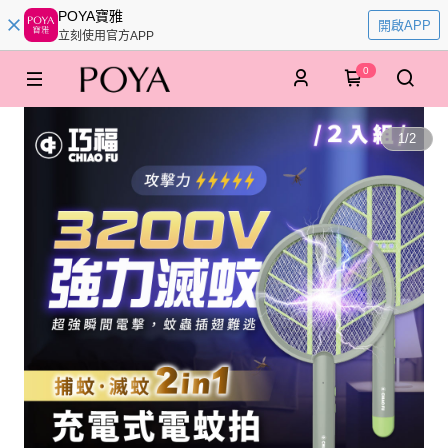
POYA寶雅
開啟APP
立刻使用官方APP
0
1
/
2