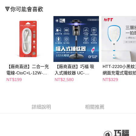
購買商品的店家。未經商家同意取消之訂單仍視為有效，需透過AFTEE先享
🔻你可能會喜歡
後付繳納相關費用。
※ 交易是否成功請以「AFTEE先享後付 」之結帳頁面顯示為準，若有關於
是否繳費成功／繳費後需取消欲退款等相關疑問，請聯繫「AFTEE先享後付
客戶支援中心」
https://netprotections.freshdesk.com/support/home
【注意事項】
１．透過由恩沛科技股份有限公司提供之「AFTEE先享後付」服務完成之交
易，需依本服務之必要範圍內提供個人資料，並將交易相關給付款項請求債
權轉讓予恩沛科技股份有限公司。
２．關於個人資料處理事宜，請瀏覽以下網址：
https://aftee.tw/terms/#terms3
【廠商直送】二合一充
【廠商直送】巧福 吸
HTT-2220小黑
３．未成年的使用者請事先徵得法定代理人或監護人之同意方可使用
電線-CtoC+L-12W-
入式捕蚊器 UC-
網面充電式電蚊
「AFTEE先享後付」，若未經同意申辦者引起之損失，本公司不負相關責
1.2m
850LED (大型) 台灣製
NT$199
NT$2,580
NT$329
任。
４．使用「AFTEE先享後付」時，將依據個別帳號之用戶狀況，依本公司即
時審查核予不同之上限額度；若仍有額度不足之情形，本公司將視審查結果
請求用戶進行身份認證。
５．嚴禁一人註冊多個帳號或使用他人資訊註冊。若發現惡意使用之情形，
詳細說明
相關推薦
恩沛科技股份有限公司將有權停止該用戶之使用額度並採取法律行動。