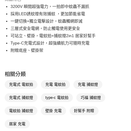
Apple Pay
3200V 瞬間超強電力，一拍即中蚊蟲不漏抓
採用LED誘蚊燈有效捕蚊 ，更加節能省電
街口支付
一鍵切換+獨立電擊設計，蚊蟲觸網即滅
悠遊付
三層式安全電網，防止觸電使用更安全
可站立、壁掛，電蚊拍+捕蚊燈2in1 居家好幫手
Google Pay
Type-C充電式設計，超強續航力可隨時充電
AFTEE先享後付
附贈底座、壁掛架
相關說明
【關於「AFTEE先享後付」】
AFTEE先享後付是「在收到商品之後才付款」的支付方式。 讓您購物簡單
運送方式
便利好安心！
相關分類
１．簡單：不需註冊會員、不需綁卡、不需儲值。
宅配(廠商直送🚚)
２．便利：只要手機號碼，簡訊認證，即可結帳。
充電式 電蚊拍
充電 電蚊拍
充電 捕蚊燈
每筆NT$100，滿NT$590(含以上)免運費
３．安心：先確認商品／服務後，再付款。
充電式 捕蚊燈
type-c 電蚊拍
巧福 捕蚊燈
宅配(離島廠商直送🚚)
【「AFTEE先享後付」結帳流程】
１．於結帳方式選擇「AFTEE先享後付」後，將跳轉至「AFTEE先享後付」
每筆NT$300
結帳頁面，進行簡訊認證並確認金額後，即可完成結帳。
電蚊拍 捕蚊燈
壁掛 充電
好幫手 附贈
２．訂單成立數日內，您將收到繳費通知簡訊。
３．收到繳費通知簡訊後14天內，點擊此簡訊中的連結，可透過四大超商／
居家 充電
ATM／網路銀行／等多元方式進行付款，方視為交易完成。
※ 請注意：結帳手續完成當下不需立刻繳費，但若您需要取消訂單，請聯絡