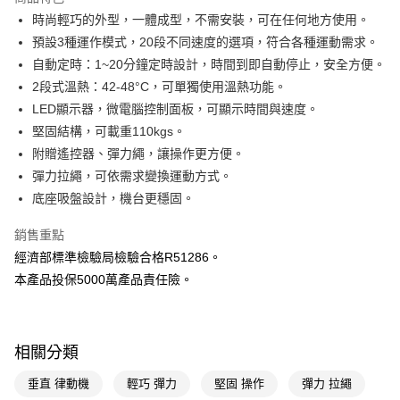
Apple Pay
時尚輕巧的外型，一體成型，不需安裝，可在任何地方使用。
預設3種運作模式，20段不同速度的選項，符合各種運動需求。
街口支付
自動定時：1~20分鐘定時設計，時間到即自動停止，安全方便。
悠遊付
2段式溫熱：42-48°C，可單獨使用溫熱功能。
LED顯示器，微電腦控制面板，可顯示時間與速度。
Google Pay
堅固結構，可載重110kgs。
AFTEE先享後付
附贈遙控器、彈力繩，讓操作更方便。
相關說明
彈力拉繩，可依需求變換運動方式。
【關於「AFTEE先享後付」】
底座吸盤設計，機台更穩固。
AFTEE先享後付是「在收到商品之後才付款」的支付方式。 讓您購物簡單
運送方式
便利好安心！
銷售重點
１．簡單：不需註冊會員、不需綁卡、不需儲值。
宅配(廠商直送🚚)
２．便利：只要手機號碼，簡訊認證，即可結帳。
經濟部標準檢驗局檢驗合格R51286。
每筆NT$100，滿NT$590(含以上)免運費
３．安心：先確認商品／服務後，再付款。
本產品投保5000萬產品責任險。
宅配(離島廠商直送🚚)
【「AFTEE先享後付」結帳流程】
１．於結帳方式選擇「AFTEE先享後付」後，將跳轉至「AFTEE先享後付」
每筆NT$300
結帳頁面，進行簡訊認證並確認金額後，即可完成結帳。
相關分類
２．訂單成立數日內，您將收到繳費通知簡訊。
３．收到繳費通知簡訊後14天內，點擊此簡訊中的連結，可透過四大超商／
ATM／網路銀行／等多元方式進行付款，方視為交易完成。
垂直 律動機
輕巧 彈力
堅固 操作
彈力 拉繩
※ 請注意：結帳手續完成當下不需立刻繳費，但若您需要取消訂單，請聯絡