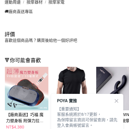
運動周邊
按摩器材
按摩家電
🚚廠商直送專區
評價
喜歡這個商品嗎？購買後給他一個好評吧
🔻你可能會喜歡
POYA 寶雅
【重要通知】
客服系統將於8/17更新，
【廠商直送】巧福 魔
【廠商直送】Hangten
【廠商直送】WIN
為保障留言資訊可保留查詢，請先
力塑身板 附彈力拉繩
彈力透氣短袖2入組
蛇杖雙插震動按
登入會員帳號留言。
UC-996-兩色任選
NT$4,380
NT$650
NT$1,690