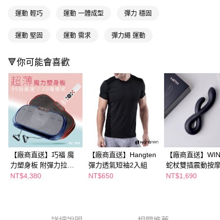
購買商品的店家。未經商家同意取消之訂單仍視為有效，需透過AFTEE先享
運動 輕巧
運動 一體成型
彈力 穩固
後付繳納相關費用。
※ 交易是否成功請以「AFTEE先享後付 」之結帳頁面顯示為準，若有關於
是否繳費成功／繳費後需取消欲退款等相關疑問，請聯繫「AFTEE先享後付
運動 堅固
運動 需求
彈力繩 運動
客戶支援中心」
https://netprotections.freshdesk.com/support/home
🔻你可能會喜歡
【注意事項】
１．透過由恩沛科技股份有限公司提供之「AFTEE先享後付」服務完成之交
易，需依本服務之必要範圍內提供個人資料，並將交易相關給付款項請求債
權轉讓予恩沛科技股份有限公司。
２．關於個人資料處理事宜，請瀏覽以下網址：
https://aftee.tw/terms/#terms3
３．未成年的使用者請事先徵得法定代理人或監護人之同意方可使用
「AFTEE先享後付」，若未經同意申辦者引起之損失，本公司不負相關責
任。
４．使用「AFTEE先享後付」時，將依據個別帳號之用戶狀況，依本公司即
時審查核予不同之上限額度；若仍有額度不足之情形，本公司將視審查結果
【廠商直送】巧福 魔
【廠商直送】Hangten
【廠商直送】WIN
請求用戶進行身份認證。
力塑身板 附彈力拉繩
彈力透氣短袖2入組
蛇杖雙插震動按
５．嚴禁一人註冊多個帳號或使用他人資訊註冊。若發現惡意使用之情形，
UC-996-兩色任選
NT$4,380
NT$650
NT$1,690
恩沛科技股份有限公司將有權停止該用戶之使用額度並採取法律行動。