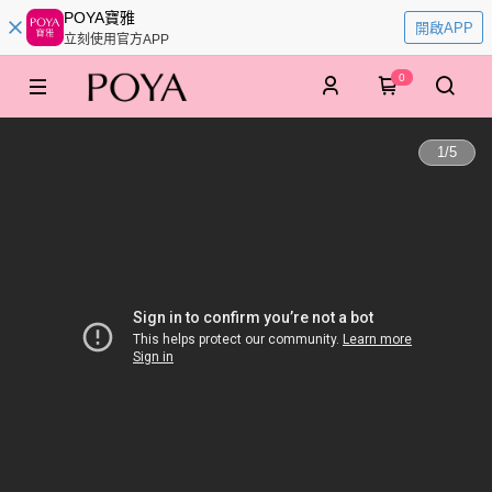
POYA寶雅
開啟APP
立刻使用官方APP
0
1
/
5