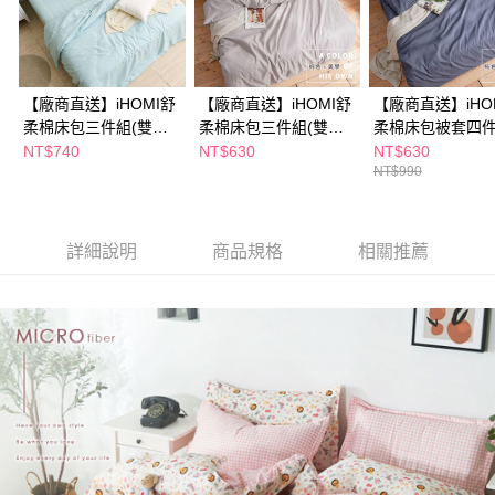
ATM／網路銀行／等多元方式進行付款，方視為交易完成。
※ 請注意：結帳手續完成當下不需立刻繳費，但若您需要取消訂單，請聯絡
購買商品的店家。未經商家同意取消之訂單仍視為有效，需透過AFTEE先享
後付繳納相關費用。
※ 交易是否成功請以「AFTEE先享後付 」之結帳頁面顯示為準，若有關於
是否繳費成功／繳費後需取消欲退款等相關疑問，請聯繫「AFTEE先享後付
【廠商直送】iHOMI舒
【廠商直送】iHOMI舒
【廠商直送】iHO
客戶支援中心」
https://netprotections.freshdesk.com/support/home
柔棉床包三件組(雙人
柔棉床包三件組(雙人)-
柔棉床包被套四
加大)-多款任選
多色任選
(雙人)-多款任選
NT$740
NT$630
NT$630
【注意事項】
NT$990
１．透過由恩沛科技股份有限公司提供之「AFTEE先享後付」服務完成之交
易，需依本服務之必要範圍內提供個人資料，並將交易相關給付款項請求債
權轉讓予恩沛科技股份有限公司。
２．關於個人資料處理事宜，請瀏覽以下網址：
詳細說明
商品規格
相關推薦
https://aftee.tw/terms/#terms3
３．未成年的使用者請事先徵得法定代理人或監護人之同意方可使用
「AFTEE先享後付」，若未經同意申辦者引起之損失，本公司不負相關責
任。
４．使用「AFTEE先享後付」時，將依據個別帳號之用戶狀況，依本公司即
時審查核予不同之上限額度；若仍有額度不足之情形，本公司將視審查結果
請求用戶進行身份認證。
５．嚴禁一人註冊多個帳號或使用他人資訊註冊。若發現惡意使用之情形，
恩沛科技股份有限公司將有權停止該用戶之使用額度並採取法律行動。