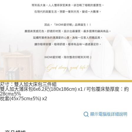
尺寸：雙人加大床包三件組
雙人加大薄床包6x6.2尺(180x186cm) x1 / 可包覆床墊厚度：約
28cm±5%
枕套(45x75cm±5%) x2
顯示電腦版詳細說明