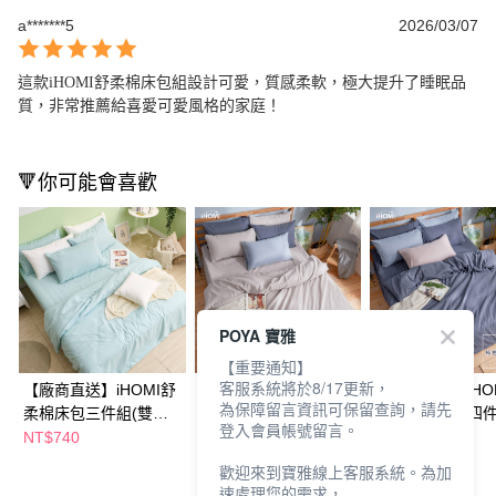
a*******5
2026/03/07
這款iHOMI舒柔棉床包組設計可愛，質感柔軟，極大提升了睡眠品
質，非常推薦給喜愛可愛風格的家庭！
🔻你可能會喜歡
POYA 寶雅
【重要通知】
客服系統將於8/17更新，
【廠商直送】iHOMI舒
【廠商直送】iHOMI舒
【廠商直送】iHO
為保障留言資訊可保留查詢，請先
柔棉床包三件組(雙人
柔棉床包三件組(雙人)-
柔棉床包被套四
登入會員帳號留言。
加大)-多款任選
多色任選
(雙人)-多款任選
NT$740
NT$630
NT$630
NT$990
歡迎來到寶雅線上客服系統。為加
速處理您的需求，