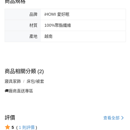
商品規格
品牌
iHOMI 愛好眠
材質
100%聚酯纖維
產地
越南
商品相關分類 (2)
寢具家飾
床包/被套
🚚廠商直送專區
評價
查看全部
5
(
1
則評價
)