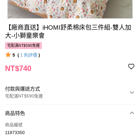
【廠商直送】iHOMI舒柔棉床包三件組-雙人加
大-小獅童樂會
宅配滿NT$590免運
5
(
1
則評價
)
NT$740
付款與運送方式
宅配滿NT$590免運
付款方式
商品特色
POYA支付
商品編號
信用卡一次付款
11873350