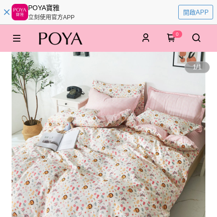
POYA寶雅
開啟APP
立刻使用官方APP
0
1
/
1