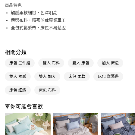
LINE Pay
商品特色
Apple Pay
觸感柔軟細緻，色澤明亮
嚴選布料，精密剪裁專業車工
街口支付
全包式鬆緊帶，床包不易鬆脫
悠遊付
Google Pay
相關分類
AFTEE先享後付
床包 三件組
雙人 布料
雙人 床包
加大 床包
相關說明
【關於「AFTEE先享後付」】
AFTEE先享後付是「在收到商品之後才付款」的支付方式。 讓您購物簡單
雙人 觸感
雙人 加大
床包 柔軟
床包 鬆緊帶
運送方式
便利好安心！
１．簡單：不需註冊會員、不需綁卡、不需儲值。
宅配(廠商直送🚚)
床包 細緻
床包 布料
２．便利：只要手機號碼，簡訊認證，即可結帳。
每筆NT$100，滿NT$590(含以上)免運費
３．安心：先確認商品／服務後，再付款。
🔻你可能會喜歡
宅配(離島廠商直送🚚)
【「AFTEE先享後付」結帳流程】
１．於結帳方式選擇「AFTEE先享後付」後，將跳轉至「AFTEE先享後付」
每筆NT$300
結帳頁面，進行簡訊認證並確認金額後，即可完成結帳。
２．訂單成立數日內，您將收到繳費通知簡訊。
３．收到繳費通知簡訊後14天內，點擊此簡訊中的連結，可透過四大超商／