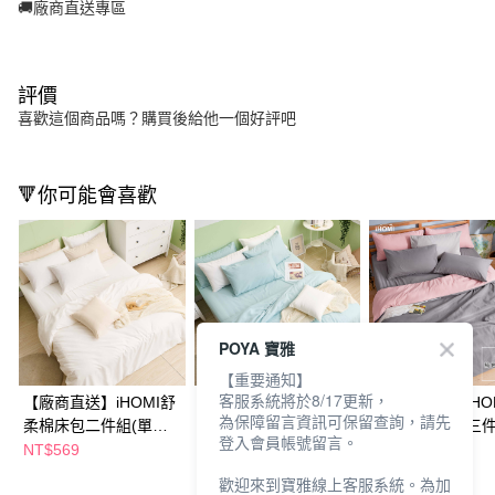
🚚廠商直送專區
評價
喜歡這個商品嗎？購買後給他一個好評吧
🔻你可能會喜歡
POYA 寶雅
【重要通知】
客服系統將於8/17更新，
【廠商直送】iHOMI舒
【廠商直送】iHOMI舒
【廠商直送】iHO
為保障留言資訊可保留查詢，請先
柔棉床包二件組(單人)-
柔棉床包三件組(雙人
柔棉床包被套三
登入會員帳號留言。
多款任選
加大)-多款任選
(單人)-多款任選
NT$569
NT$740
NT$890
歡迎來到寶雅線上客服系統。為加