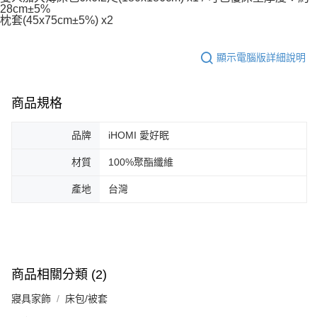
28cm±5%
枕套(45x75cm±5%) x2
顯示電腦版詳細說明
商品規格
品牌
iHOMI 愛好眠
材質
100%聚酯纖維
產地
台灣
商品相關分類 (2)
寢具家飾
床包/被套