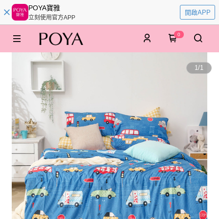
POYA寶雅
開啟APP
立刻使用官方APP
0
1
/
1