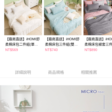
２．訂單成立數日內，您將收到繳費通知簡訊。
３．收到繳費通知簡訊後14天內，點擊此簡訊中的連結，可透過四大超商／
ATM／網路銀行／等多元方式進行付款，方視為交易完成。
※ 請注意：結帳手續完成當下不需立刻繳費，但若您需要取消訂單，請聯絡
購買商品的店家。未經商家同意取消之訂單仍視為有效，需透過AFTEE先享
後付繳納相關費用。
※ 交易是否成功請以「AFTEE先享後付 」之結帳頁面顯示為準，若有關於
是否繳費成功／繳費後需取消欲退款等相關疑問，請聯繫「AFTEE先享後付
客戶支援中心」
https://netprotections.freshdesk.com/support/home
【廠商直送】iHOMI舒
【廠商直送】iHOMI舒
【廠商直送】iHO
柔棉床包二件組(單人)-
柔棉床包三件組(雙人
柔棉床包被套三
【注意事項】
多款任選
加大)-多款任選
(單人)-多款任選
NT$569
NT$740
NT$890
１．透過由恩沛科技股份有限公司提供之「AFTEE先享後付」服務完成之交
易，需依本服務之必要範圍內提供個人資料，並將交易相關給付款項請求債
權轉讓予恩沛科技股份有限公司。
２．關於個人資料處理事宜，請瀏覽以下網址：
https://aftee.tw/terms/#terms3
詳細說明
商品規格
相關推薦
３．未成年的使用者請事先徵得法定代理人或監護人之同意方可使用
「AFTEE先享後付」，若未經同意申辦者引起之損失，本公司不負相關責
任。
４．使用「AFTEE先享後付」時，將依據個別帳號之用戶狀況，依本公司即
時審查核予不同之上限額度；若仍有額度不足之情形，本公司將視審查結果
請求用戶進行身份認證。
５．嚴禁一人註冊多個帳號或使用他人資訊註冊。若發現惡意使用之情形，
恩沛科技股份有限公司將有權停止該用戶之使用額度並採取法律行動。