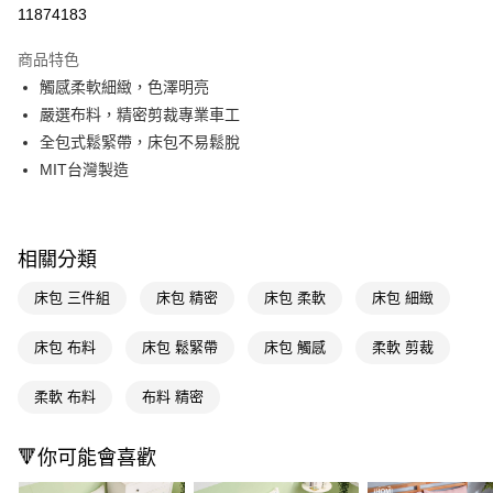
信用卡一次付款
11874183
LINE Pay
商品特色
Apple Pay
觸感柔軟細緻，色澤明亮
嚴選布料，精密剪裁專業車工
街口支付
全包式鬆緊帶，床包不易鬆脫
悠遊付
MIT台灣製造
Google Pay
AFTEE先享後付
相關分類
相關說明
【關於「AFTEE先享後付」】
床包 三件組
床包 精密
床包 柔軟
床包 細緻
AFTEE先享後付是「在收到商品之後才付款」的支付方式。 讓您購物簡單
運送方式
便利好安心！
床包 布料
床包 鬆緊帶
床包 觸感
柔軟 剪裁
１．簡單：不需註冊會員、不需綁卡、不需儲值。
宅配(廠商直送🚚)
２．便利：只要手機號碼，簡訊認證，即可結帳。
每筆NT$100，滿NT$590(含以上)免運費
３．安心：先確認商品／服務後，再付款。
柔軟 布料
布料 精密
宅配(離島廠商直送🚚)
【「AFTEE先享後付」結帳流程】
🔻你可能會喜歡
１．於結帳方式選擇「AFTEE先享後付」後，將跳轉至「AFTEE先享後付」
每筆NT$300
結帳頁面，進行簡訊認證並確認金額後，即可完成結帳。