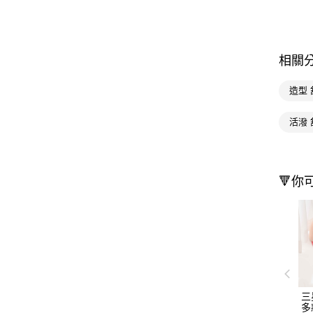
相關
造型 
活潑 
🔻你
三
多