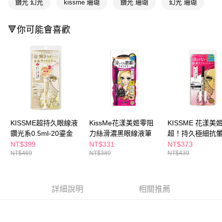
鑽光 幻光
kissme 珊瑚
鑽光 珊瑚
幻光 珊瑚
３．收到繳費通知簡訊後14天內，點擊此簡訊中的連結，可透過四大超商／
ATM／網路銀行／等多元方式進行付款，方視為交易完成。
萊爾富取貨付款
※ 請注意：結帳手續完成當下不需立刻繳費，但若您需要取消訂單，請聯絡
🔻你可能會喜歡
每筆NT$65，滿NT$490(含以上)免運費
購買商品的店家。未經商家同意取消之訂單仍視為有效，需透過AFTEE先享
後付繳納相關費用。
付款後萊爾富取貨
※ 交易是否成功請以「AFTEE先享後付 」之結帳頁面顯示為準，若有關於
是否繳費成功／繳費後需取消欲退款等相關疑問，請聯繫「AFTEE先享後付
每筆NT$65，滿NT$490(含以上)免運費
客戶支援中心」
https://netprotections.freshdesk.com/support/home
7-11取貨付款
【注意事項】
１．透過由恩沛科技股份有限公司提供之「AFTEE先享後付」服務完成之交
每筆NT$65，滿NT$490(含以上)免運費
易，需依本服務之必要範圍內提供個人資料，並將交易相關給付款項請求債
權轉讓予恩沛科技股份有限公司。
付款後7-11取貨
２．關於個人資料處理事宜，請瀏覽以下網址：
KISSME超持久眼線液
KissMe花漾美姬零阻
KISSME 花漾美
每筆NT$65，滿NT$490(含以上)免運費
https://aftee.tw/terms/#terms3
鑽光系0.5ml-20鎏金
力絲滑濃黑眼線液筆
超！持久極細抗
３．未成年的使用者請事先徵得法定代理人或監護人之同意方可使用
液筆-多款任選
宅配(本島)
NT$399
NT$331
NT$373
「AFTEE先享後付」，若未經同意申辦者引起之損失，本公司不負相關責
NT$469
NT$389
NT$439
任。
每筆NT$100，滿NT$790(含以上)免運費
４．使用「AFTEE先享後付」時，將依據個別帳號之用戶狀況，依本公司即
時審查核予不同之上限額度；若仍有額度不足之情形，本公司將視審查結果
付款後寶雅門市自取(由倉庫統一出貨)
請求用戶進行身份認證。
詳細說明
相關推薦
每筆NT$80，滿NT$290(含以上)免運費
５．嚴禁一人註冊多個帳號或使用他人資訊註冊。若發現惡意使用之情形，
恩沛科技股份有限公司將有權停止該用戶之使用額度並採取法律行動。