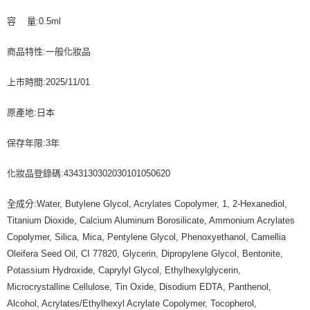
容 量:0.5ml
商品特性:一般化妝品
上市時間:2025/11/01
原產地:日本
保存年限:3年
化妝品登錄碼:4343130302030101050620
全成分:Water, Butylene Glycol, Acrylates Copolymer, 1, 2-Hexanediol,
Titanium Dioxide, Calcium Aluminum Borosilicate, Ammonium Acrylates
Copolymer, Silica, Mica, Pentylene Glycol, Phenoxyethanol, Camellia
Oleifera Seed Oil, CI 77820, Glycerin, Dipropylene Glycol, Bentonite,
Potassium Hydroxide, Caprylyl Glycol, Ethylhexylglycerin,
Microcrystalline Cellulose, Tin Oxide, Disodium EDTA, Panthenol,
Alcohol, Acrylates/Ethylhexyl Acrylate Copolymer, Tocopherol,