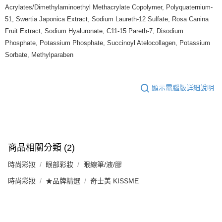
Acrylates/Dimethylaminoethyl Methacrylate Copolymer, Polyquaternium-
51, Swertia Japonica Extract, Sodium Laureth-12 Sulfate, Rosa Canina
Fruit Extract, Sodium Hyaluronate, C11-15 Pareth-7, Disodium
Phosphate, Potassium Phosphate, Succinoyl Atelocollagen, Potassium
Sorbate, Methylparaben
顯示電腦版詳細說明
商品相關分類 (2)
時尚彩妝
眼部彩妝
眼線筆/液/膠
時尚彩妝
★品牌精選
奇士美 KISSME