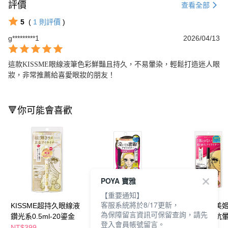
評價
查看全部
5
(
1
則評價
)
g*********1
2026/04/13
這款KISSME眼線液筆色彩鮮豔且持久，不易暈染，輕鬆打造迷人眼
妝，非常推薦給喜愛眼妝的朋友！
🔻你可能會喜歡
POYA 寶雅
【重要通知】
客服系統將於8/17更新，
KISSME超持久眼線液
KissMe花漾美姬零阻
KISSME 花漾美
為保障留言資訊可保留查詢，請先
鑽光系0.5ml-20鎏金
力絲滑濃黑眼線液筆
超！持久極細抗
登入會員帳號留言。
液筆-多款任選
NT$399
NT$331
NT$373