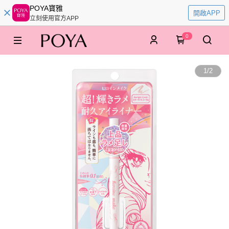
POYA寶雅
開啟APP
立刻使用官方APP
0
1
/
2