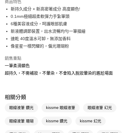
商品特色
LINE Pay
新持久成分 × 新高密著成分 高度顯色!
0.1mm極細超柔軟彈力手紮筆頭
Apple Pay
6種美容液成分，呵護眼部肌膚
街口支付
新液體調節裝置，出水流暢均勻一筆描繪
速乾 40度溫水可卸，無添加香料
悠遊付
像星星一樣閃耀的，偏光珊瑚粉
Google Pay
銷售重點
AFTEE先享後付
一筆柔滑顯色
相關說明
超持久，不需補妝，不暈染，不會陷入脫妝暈染的尷尬場面
【關於「AFTEE先享後付」】
即享券
AFTEE先享後付是「在收到商品之後才付款」的支付方式。 讓您購物簡單
便利好安心！
１．簡單：不需註冊會員、不需綁卡、不需儲值。
運送方式
相關分類
２．便利：只要手機號碼，簡訊認證，即可結帳。
３．安心：先確認商品／服務後，再付款。
全家取貨付款
眼線液筆 鑽光
kissme 眼線液筆
眼線液筆 幻光
每筆NT$65，滿NT$390(含以上)免運費
【「AFTEE先享後付」結帳流程】
１．於結帳方式選擇「AFTEE先享後付」後，將跳轉至「AFTEE先享後付」
眼線液筆 珊瑚
kissme 鑽光
kissme 幻光
付款後全家取貨
結帳頁面，進行簡訊認證並確認金額後，即可完成結帳。
２．訂單成立數日內，您將收到繳費通知簡訊。
每筆NT$65，滿NT$390(含以上)免運費