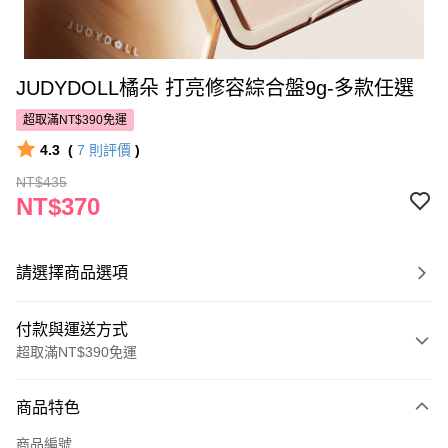
JUDYDOLL橘朵 打亮修容綜合盤9g-多款任選
超取滿NT$390免運
4.3
(
7
則評價
)
NT$435
NT$370
請選擇商品選項
付款與運送方式
超取滿NT$390免運
付款方式
商品特色
POYA支付
商品編號