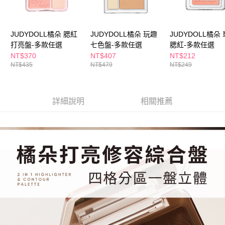
１．於結帳方式選擇「AFTEE先享後付」後，將跳轉至「AFTEE先享後付」
付款後全家取貨
結帳頁面，進行簡訊認證並確認金額後，即可完成結帳。
２．訂單成立數日內，您將收到繳費通知簡訊。
每筆NT$65，滿NT$390(含以上)免運費
３．收到繳費通知簡訊後14天內，點擊此簡訊中的連結，可透過四大超商／
JUDYDOLL橘朵 腮紅
JUDYDOLL橘朵 玩趣
JUDYDOLL橘朵
ATM／網路銀行／等多元方式進行付款，方視為交易完成。
打亮盤-多款任選
七色盤-多款任選
腮紅-多款任選
萊爾富取貨付款
※ 請注意：結帳手續完成當下不需立刻繳費，但若您需要取消訂單，請聯絡
NT$370
NT$407
NT$212
每筆NT$65，滿NT$490(含以上)免運費
購買商品的店家。未經商家同意取消之訂單仍視為有效，需透過AFTEE先享
NT$435
NT$479
NT$249
後付繳納相關費用。
付款後萊爾富取貨
※ 交易是否成功請以「AFTEE先享後付 」之結帳頁面顯示為準，若有關於
是否繳費成功／繳費後需取消欲退款等相關疑問，請聯繫「AFTEE先享後付
每筆NT$65，滿NT$490(含以上)免運費
客戶支援中心」
https://netprotections.freshdesk.com/support/home
詳細說明
相關推薦
7-11取貨付款
【注意事項】
１．透過由恩沛科技股份有限公司提供之「AFTEE先享後付」服務完成之交
每筆NT$65，滿NT$490(含以上)免運費
易，需依本服務之必要範圍內提供個人資料，並將交易相關給付款項請求債
權轉讓予恩沛科技股份有限公司。
付款後7-11取貨
２．關於個人資料處理事宜，請瀏覽以下網址：
每筆NT$65，滿NT$490(含以上)免運費
https://aftee.tw/terms/#terms3
３．未成年的使用者請事先徵得法定代理人或監護人之同意方可使用
宅配(本島)
「AFTEE先享後付」，若未經同意申辦者引起之損失，本公司不負相關責
任。
每筆NT$100，滿NT$790(含以上)免運費
４．使用「AFTEE先享後付」時，將依據個別帳號之用戶狀況，依本公司即
時審查核予不同之上限額度；若仍有額度不足之情形，本公司將視審查結果
付款後寶雅門市自取(由倉庫統一出貨)
請求用戶進行身份認證。
每筆NT$80，滿NT$290(含以上)免運費
５．嚴禁一人註冊多個帳號或使用他人資訊註冊。若發現惡意使用之情形，