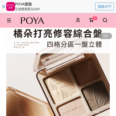
POYA寶雅
開啟APP
立刻使用官方APP
0
1
/
5