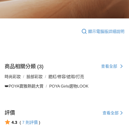
顯示電腦版詳細說明
商品相關分類 (3)
查看全部
時尚彩妝
臉部彩妝
腮紅/修容/遮瑕/打亮
👑POYA寶雅熱銷大賞
POYA Girls選物LOOK
評價
查看全部
4.3
(
7
則評價
)