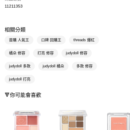
信用卡一次付款
11211353
超商取貨付款
LINE Pay
相關分類
Apple Pay
首購 人氣王
口碑 回購王
threads 爆紅
街口支付
橘朵 修容
打亮 修容
judydoll 修容
悠遊付
judydoll 多款
judydoll 橘朵
多款 修容
Google Pay
AFTEE先享後付
judydoll 打亮
相關說明
【關於「AFTEE先享後付」】
🔻你可能會喜歡
即享券
AFTEE先享後付是「在收到商品之後才付款」的支付方式。 讓您購物簡單
便利好安心！
１．簡單：不需註冊會員、不需綁卡、不需儲值。
運送方式
２．便利：只要手機號碼，簡訊認證，即可結帳。
３．安心：先確認商品／服務後，再付款。
全家取貨付款
每筆NT$65，滿NT$390(含以上)免運費
【「AFTEE先享後付」結帳流程】