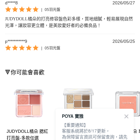
d*****8
2026/05/27
|
05羽光盤
JUDYDOLL橘朵的打亮修容盤色彩多樣，質地細膩，輕易展現自然
光澤，讓妝容更立體，是美妝愛好者的必備良品！
p***********9
2026/05/25
|
05羽光盤
🔻你可能會喜歡
POYA 寶雅
【重要通知】
客服系統將於8/17更新，
JUDYDOLL橘朵 腮紅
JUDYDOLL橘朵 玩趣
JUDYDOLL橘朵
為保障留言資訊可保留查詢，請先
打亮盤-多款任選
七色盤-多款任選
腮紅-多款任選