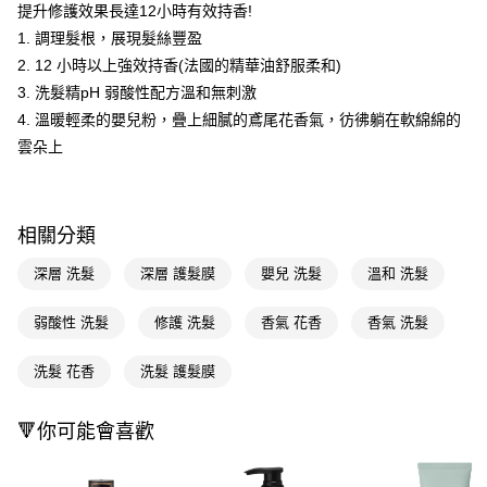
LINE Pay
提升修護效果長達12小時有效持香!
1. 調理髮根，展現髮絲豐盈
Apple Pay
2. 12 小時以上強效持香(法國的精華油舒服柔和)
街口支付
3. 洗髮精pH 弱酸性配方溫和無刺激
4. 溫暖輕柔的嬰兒粉，疊上細膩的鳶尾花香氣，彷彿躺在軟綿綿的
悠遊付
雲朵上
Google Pay
AFTEE先享後付
相關說明
相關分類
【關於「AFTEE先享後付」】
即享券
深層 洗髮
深層 護髮膜
嬰兒 洗髮
溫和 洗髮
AFTEE先享後付是「在收到商品之後才付款」的支付方式。 讓您購物簡單
便利好安心！
１．簡單：不需註冊會員、不需綁卡、不需儲值。
弱酸性 洗髮
修護 洗髮
香氣 花香
香氣 洗髮
運送方式
２．便利：只要手機號碼，簡訊認證，即可結帳。
３．安心：先確認商品／服務後，再付款。
全家取貨付款
洗髮 花香
洗髮 護髮膜
每筆NT$65，滿NT$390(含以上)免運費
【「AFTEE先享後付」結帳流程】
１．於結帳方式選擇「AFTEE先享後付」後，將跳轉至「AFTEE先享後付」
🔻你可能會喜歡
付款後全家取貨
結帳頁面，進行簡訊認證並確認金額後，即可完成結帳。
２．訂單成立數日內，您將收到繳費通知簡訊。
每筆NT$65，滿NT$390(含以上)免運費
３．收到繳費通知簡訊後14天內，點擊此簡訊中的連結，可透過四大超商／