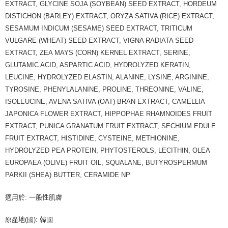
EXTRACT, GLYCINE SOJA (SOYBEAN) SEED EXTRACT, HORDEUM
DISTICHON (BARLEY) EXTRACT, ORYZA SATIVA (RICE) EXTRACT,
SESAMUM INDICUM (SESAME) SEED EXTRACT, TRITICUM
VULGARE (WHEAT) SEED EXTRACT, VIGNA RADIATA SEED
EXTRACT, ZEA MAYS (CORN) KERNEL EXTRACT, SERINE,
GLUTAMIC ACID, ASPARTIC ACID, HYDROLYZED KERATIN,
LEUCINE, HYDROLYZED ELASTIN, ALANINE, LYSINE, ARGININE,
TYROSINE, PHENYLALANINE, PROLINE, THREONINE, VALINE,
ISOLEUCINE, AVENA SATIVA (OAT) BRAN EXTRACT, CAMELLIA
JAPONICA FLOWER EXTRACT, HIPPOPHAE RHAMNOIDES FRUIT
EXTRACT, PUNICA GRANATUM FRUIT EXTRACT, SECHIUM EDULE
FRUIT EXTRACT, HISTIDINE, CYSTEINE, METHIONINE,
HYDROLYZED PEA PROTEIN, PHYTOSTEROLS, LECITHIN, OLEA
EUROPAEA (OLIVE) FRUIT OIL, SQUALANE, BUTYROSPERMUM
PARKII (SHEA) BUTTER, CERAMIDE NP
適用於: 一般性肌膚
原產地(國): 韓國