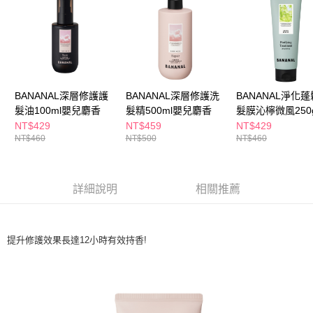
ATM／網路銀行／等多元方式進行付款，方視為交易完成。
萊爾富取貨付款
※ 請注意：結帳手續完成當下不需立刻繳費，但若您需要取消訂單，請聯絡
每筆NT$65，滿NT$490(含以上)免運費
購買商品的店家。未經商家同意取消之訂單仍視為有效，需透過AFTEE先享
後付繳納相關費用。
付款後萊爾富取貨
※ 交易是否成功請以「AFTEE先享後付 」之結帳頁面顯示為準，若有關於
是否繳費成功／繳費後需取消欲退款等相關疑問，請聯繫「AFTEE先享後付
每筆NT$65，滿NT$490(含以上)免運費
客戶支援中心」
https://netprotections.freshdesk.com/support/home
BANANAL深層修護護
BANANAL深層修護洗
BANANAL淨化
7-11取貨付款
【注意事項】
髮油100ml嬰兒麝香
髮精500ml嬰兒麝香
髮膜沁檸微風250
１．透過由恩沛科技股份有限公司提供之「AFTEE先享後付」服務完成之交
每筆NT$65，滿NT$490(含以上)免運費
NT$429
NT$459
NT$429
易，需依本服務之必要範圍內提供個人資料，並將交易相關給付款項請求債
NT$460
NT$500
NT$460
權轉讓予恩沛科技股份有限公司。
付款後7-11取貨
２．關於個人資料處理事宜，請瀏覽以下網址：
每筆NT$65，滿NT$490(含以上)免運費
https://aftee.tw/terms/#terms3
３．未成年的使用者請事先徵得法定代理人或監護人之同意方可使用
詳細說明
相關推薦
宅配(本島)
「AFTEE先享後付」，若未經同意申辦者引起之損失，本公司不負相關責
任。
每筆NT$100，滿NT$790(含以上)免運費
４．使用「AFTEE先享後付」時，將依據個別帳號之用戶狀況，依本公司即
時審查核予不同之上限額度；若仍有額度不足之情形，本公司將視審查結果
付款後寶雅門市自取(由倉庫統一出貨)
提升修護效果長達12小時有效持香!
請求用戶進行身份認證。
每筆NT$80，滿NT$290(含以上)免運費
５．嚴禁一人註冊多個帳號或使用他人資訊註冊。若發現惡意使用之情形，
恩沛科技股份有限公司將有權停止該用戶之使用額度並採取法律行動。