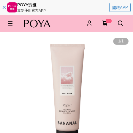
POYA寶雅
開啟APP
立刻使用官方APP
0
1
/
1