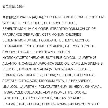
商品重量: 250ml
內容物成分: WATER (AQUA), GLYCERIN, DIMETHICONE, PROPYLENE
GLYCOL, CETYL ALCOHOL, CETEARYL ALCOHOL,
BEHENTRIMONIUM CHLORIDE, STEARTRIMONIUM CHLORIDE,
FRAGRANCE (PERFUME), CETRIMONIUM CHLORIDE,
BEHENTRIMONIUM METHOSULFATE, BEHENYL ALCOHOL,
STEARAMIDOPROPYL DIMETHYLAMINE, CAPRYLYL GLYCOL,
AMODIMETHICONE, ETHYLHEXYLGLYCERIN,
HYDROXYACETOPHENONE, BUTYLENE GLYCOL, LAURETH-23,
ALLANTOIN, CAMELLIA JAPONICA SEED OIL, CAMELLIA SINENSIS
SEED OIL, LIMNANTHES ALBA (MEADOWFOAM) SEED OIL,
SIMMONDSIA CHINENSIS (JOJOBA) SEED OIL, TOCOPHERYL
ACETATE, CITRIC ACID, DISODIUM EDTA, 1,2-HEXANEDIOL,
LINALOOL, LAURETH-4, POLYQUATERNIUM-10, HEXYL CINNAMAL,
HYDROLYZED COLLAGEN, ALPHA-ISOMETHYL IONONE,
PANTHENOL, HYDROLYZED SILK, SILK AMINO ACIDS,
PROPANEDIOL, GLYCINE, COIX LACRYMA-JOBI MA-YUEN SEED