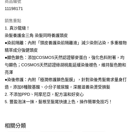
商品編號
LINE Pay
11198171
Apple Pay
銷售重點
街口支付
1. 真沙龍級！
悠遊付
染髮養護金三角 染髮同時養護頭皮
●染前隔離：內附「頭皮養護染前隔離液」減少染劑沾染，多重植物
Google Pay
精萃成分強健頭皮
AFTEE先享後付
●顯色鎖色：添加COSMOS天然認證藜麥蛋白，強化色料附著，均
相關說明
勻顯色；COSMOS天然認證綠胡桃能延緩染後褪色，維持髮色飽和
【關於「AFTEE先享後付」】
亮澤
即享券
AFTEE先享後付是「在收到商品之後才付款」的支付方式。 讓您購物簡單
●染後修護：內附「極潤修護鎖色髮膜」，針對染後秀髮需求量身打
便利好安心！
１．簡單：不需註冊會員、不需綁卡、不需儲值。
造，添加8種胺基酸、小分子玻尿酸，深層滋養染燙受損髮
運送方式
２．便利：只要手機號碼，簡訊認證，即可結帳。
2. 不添加PPD、阿摩尼亞，配方溫和好安心
３．安心：先確認商品／服務後，再付款。
全家取貨付款
5. 豐盈泡沫一抹，髮根至髮尾快速上色，操作簡單免技巧！
每筆NT$65，滿NT$390(含以上)免運費
【「AFTEE先享後付」結帳流程】
１．於結帳方式選擇「AFTEE先享後付」後，將跳轉至「AFTEE先享後付」
付款後全家取貨
結帳頁面，進行簡訊認證並確認金額後，即可完成結帳。
２．訂單成立數日內，您將收到繳費通知簡訊。
每筆NT$65，滿NT$390(含以上)免運費
相關分類
３．收到繳費通知簡訊後14天內，點擊此簡訊中的連結，可透過四大超商／