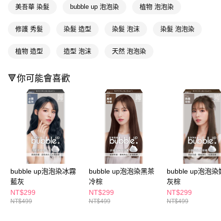
ATM／網路銀行／等多元方式進行付款，方視為交易完成。
萊爾富取貨付款
美吾華 染髮
bubble up 泡泡染
植物 泡泡染
※ 請注意：結帳手續完成當下不需立刻繳費，但若您需要取消訂單，請聯絡
每筆NT$65，滿NT$490(含以上)免運費
購買商品的店家。未經商家同意取消之訂單仍視為有效，需透過AFTEE先享
修護 秀髮
染髮 造型
染髮 泡沫
染髮 泡泡染
後付繳納相關費用。
付款後萊爾富取貨
※ 交易是否成功請以「AFTEE先享後付 」之結帳頁面顯示為準，若有關於
是否繳費成功／繳費後需取消欲退款等相關疑問，請聯繫「AFTEE先享後付
植物 造型
造型 泡沫
天然 泡泡染
每筆NT$65，滿NT$490(含以上)免運費
客戶支援中心」
https://netprotections.freshdesk.com/support/home
7-11取貨付款
【注意事項】
🔻你可能會喜歡
１．透過由恩沛科技股份有限公司提供之「AFTEE先享後付」服務完成之交
每筆NT$65，滿NT$490(含以上)免運費
易，需依本服務之必要範圍內提供個人資料，並將交易相關給付款項請求債
權轉讓予恩沛科技股份有限公司。
付款後7-11取貨
２．關於個人資料處理事宜，請瀏覽以下網址：
每筆NT$65，滿NT$490(含以上)免運費
https://aftee.tw/terms/#terms3
３．未成年的使用者請事先徵得法定代理人或監護人之同意方可使用
宅配(本島)
「AFTEE先享後付」，若未經同意申辦者引起之損失，本公司不負相關責
任。
每筆NT$100，滿NT$790(含以上)免運費
４．使用「AFTEE先享後付」時，將依據個別帳號之用戶狀況，依本公司即
時審查核予不同之上限額度；若仍有額度不足之情形，本公司將視審查結果
付款後寶雅門市自取(由倉庫統一出貨)
bubble up泡泡染冰霧
bubble up泡泡染黑茶
bubble up泡泡
請求用戶進行身份認證。
每筆NT$80，滿NT$290(含以上)免運費
５．嚴禁一人註冊多個帳號或使用他人資訊註冊。若發現惡意使用之情形，
藍灰
冷棕
灰棕
恩沛科技股份有限公司將有權停止該用戶之使用額度並採取法律行動。
NT$299
NT$299
NT$299
NT$499
NT$499
NT$499