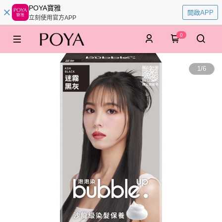
POYA寶雅
開啟APP
立刻使用官方APP
0
1
/
6