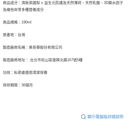
商品成分：清新英國梨 x 益生元防護及天然薄荷、天然乳酸、3D鎖水因子
及維他命等多種營養成分
商品規格：190ml
原產地：台灣
製造廠商名稱：美吾華股份有限公司
製造廠商地址：:台北市松山區復興北路167號5樓
功效：私密處適用清潔保養
保存期限：36個月
顯示電腦版詳細說明