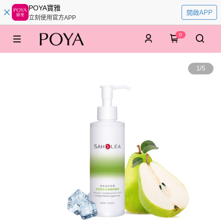
POYA寶雅
開啟APP
立刻使用官方APP
0
1
/
5