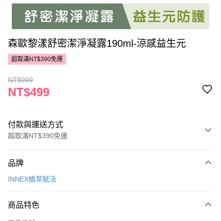
森歐黎漾舒密潔淨凝露190ml-涼感益生元
超取滿NT$390免運
NT$999
NT$499
付款與運送方式
超取滿NT$390免運
付款方式
品牌
POYA支付
INNEX植萃賦活
信用卡一次付款
商品特色
超商取貨付款