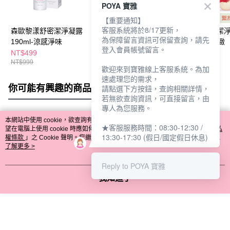
POYA 寶雅
【重要通知】
客服系統將於8/17更新，
森歐黎漾舒密潔淨凝露
森歐黎漾舒密潔淨凝露
森歐黎漾舒密潔
為保障留言資訊可保留查詢，請先
190ml-涼感淨味
190ml-柔嫩保濕
190ml-涼感緊緻
登入會員帳號留言。
NT$499
NT$499
NT$499
NT$999
NT$999
NT$999
歡迎來到寶雅線上客服系統。為加
速處理您的需求，
你可能有興趣的商品
全站排行
請點選下方按鈕，查詢相關詳情，
若無欲查詢資訊，可直接留言，由
專人為您服務。
本網站中使用 cookie，欲查詢有關本網站使用 cookie 方式之詳情，及若您不希
★客服服務時間：08:30-12:30 /
熱門標籤
望在電腦上使用 cookie 時應如何變更電腦的 cookie 設定，請參閱本網站「
隱私
13:30-17:30 (假日/國定假日休息)
權條款
」之 Cookie 聲明。您繼續使用本網站即表示您同意本公司得按本網站使
用條款之 Cookie 聲明使用 cookie。
了解更多 >
Reply to POYA 寶雅
我知道了