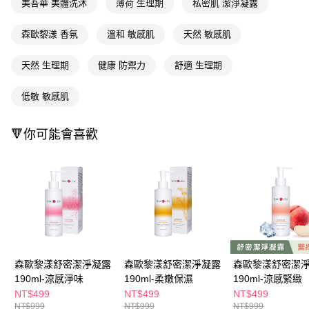
美吾華 美體洗沐
薄荷 生理期
私密肌 潔淨凝露
ATM／網路銀行／等多元方式進行付款，方視為交易完成。
萊爾富取貨付款
※ 請注意：結帳手續完成當下不需立刻繳費，但若您需要取消訂單，請聯絡
每筆NT$65，滿NT$490(含以上)免運費
購買商品的店家。未經商家同意取消之訂單仍視為有效，需透過AFTEE先享
森歐黎漾 香氛
溫和 敏感肌
天然 敏感肌
後付繳納相關費用。
付款後萊爾富取貨
※ 交易是否成功請以「AFTEE先享後付 」之結帳頁面顯示為準，若有關於
天然 生理期
健康 防禦力
舒適 生理期
是否繳費成功／繳費後需取消欲退款等相關疑問，請聯繫「AFTEE先享後付
每筆NT$65，滿NT$490(含以上)免運費
客戶支援中心」
https://netprotections.freshdesk.com/support/home
低敏 敏感肌
7-11取貨付款
【注意事項】
１．透過由恩沛科技股份有限公司提供之「AFTEE先享後付」服務完成之交
每筆NT$65，滿NT$490(含以上)免運費
易，需依本服務之必要範圍內提供個人資料，並將交易相關給付款項請求債
🔻你可能會喜歡
權轉讓予恩沛科技股份有限公司。
付款後7-11取貨
２．關於個人資料處理事宜，請瀏覽以下網址：
每筆NT$65，滿NT$490(含以上)免運費
https://aftee.tw/terms/#terms3
３．未成年的使用者請事先徵得法定代理人或監護人之同意方可使用
宅配(本島)
「AFTEE先享後付」，若未經同意申辦者引起之損失，本公司不負相關責
任。
每筆NT$100，滿NT$790(含以上)免運費
４．使用「AFTEE先享後付」時，將依據個別帳號之用戶狀況，依本公司即
時審查核予不同之上限額度；若仍有額度不足之情形，本公司將視審查結果
付款後寶雅門市自取(由倉庫統一出貨)
請求用戶進行身份認證。
每筆NT$80，滿NT$290(含以上)免運費
５．嚴禁一人註冊多個帳號或使用他人資訊註冊。若發現惡意使用之情形，
森歐黎漾舒密潔淨凝露
森歐黎漾舒密潔淨凝露
森歐黎漾舒密潔
恩沛科技股份有限公司將有權停止該用戶之使用額度並採取法律行動。
190ml-涼感淨味
190ml-柔嫩保濕
190ml-涼感緊緻
NT$499
NT$499
NT$499
NT$999
NT$999
NT$999