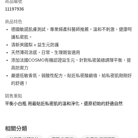
商品編號
LINE Pay
11197936
Apple Pay
商品特色
街口支付
德國敏感肌膚測試，專業婦產科醫師推薦，溫和不刺激，健康呵
悠遊付
護私密肌。
清新英國梨 x 益生元防護
Google Pay
天然薄荷涼感，日常、生理期皆適用
AFTEE先享後付
添加法國COSMO有機認證益生元，針對私密菌總調理平衡，提
相關說明
高防禦力
【關於「AFTEE先享後付」】
嚴選低敏香氛，弱酸性配方，貼近私密酸鹼值，給私密肌剛剛好
即享券
AFTEE先享後付是「在收到商品之後才付款」的支付方式。 讓您購物簡單
的舒適！
便利好安心！
１．簡單：不需註冊會員、不需綁卡、不需儲值。
運送方式
２．便利：只要手機號碼，簡訊認證，即可結帳。
銷售重點
３．安心：先確認商品／服務後，再付款。
全家取貨付款
平衡小白瓶 用最貼近私密肌的溫和淨化，還原初始的舒適自然
每筆NT$65，滿NT$390(含以上)免運費
【「AFTEE先享後付」結帳流程】
１．於結帳方式選擇「AFTEE先享後付」後，將跳轉至「AFTEE先享後付」
付款後全家取貨
結帳頁面，進行簡訊認證並確認金額後，即可完成結帳。
相關分類
２．訂單成立數日內，您將收到繳費通知簡訊。
每筆NT$65，滿NT$390(含以上)免運費
３．收到繳費通知簡訊後14天內，點擊此簡訊中的連結，可透過四大超商／