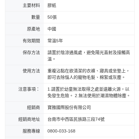
主要材料
膠紙
數量
50張
原產地
中國
有效期間
常溫5年
保存方法
請置於陰涼通風處，避免陽光直射及接觸高
溫。
使用方法
重複沾黏在欲清潔的衣褲、寢具或坐墊上，
即可去除惱人的寵物毛髮、棉絮或灰塵。
注意事項：
1.請置於幼童無法取得之處並遠離火源，以
免發生危險。 2.無法使用於潮濕物體除塵。
經銷商
寶雅國際股份有限公司
經銷商地址
台南市中西區民族路三段74號
服務專線
0800-033-168