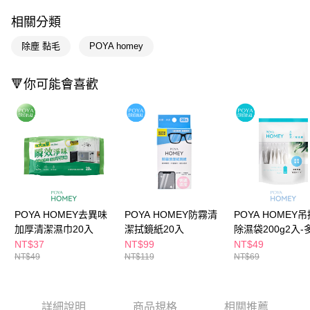
LINE Pay
相關分類
Apple Pay
除塵 黏毛
POYA homey
街口支付
🔻你可能會喜歡
悠遊付
Google Pay
AFTEE先享後付
相關說明
【關於「AFTEE先享後付」】
即享券
AFTEE先享後付是「在收到商品之後才付款」的支付方式。 讓您購物簡單
便利好安心！
１．簡單：不需註冊會員、不需綁卡、不需儲值。
運送方式
POYA HOMEY去異味
POYA HOMEY防霧清
POYA HOMEY
２．便利：只要手機號碼，簡訊認證，即可結帳。
加厚清潔濕巾20入
潔拭鏡紙20入
除濕袋200g2入-
３．安心：先確認商品／服務後，再付款。
全家取貨付款
任選
NT$37
NT$99
NT$49
每筆NT$65，滿NT$390(含以上)免運費
【「AFTEE先享後付」結帳流程】
NT$49
NT$119
NT$69
１．於結帳方式選擇「AFTEE先享後付」後，將跳轉至「AFTEE先享後付」
付款後全家取貨
結帳頁面，進行簡訊認證並確認金額後，即可完成結帳。
２．訂單成立數日內，您將收到繳費通知簡訊。
每筆NT$65，滿NT$390(含以上)免運費
３．收到繳費通知簡訊後14天內，點擊此簡訊中的連結，可透過四大超商／
詳細說明
商品規格
相關推薦