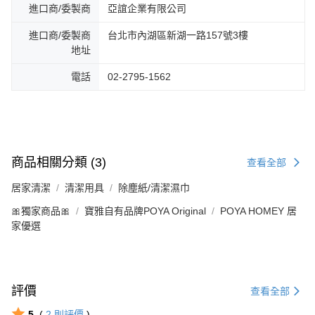
進口商/委製商
亞誼企業有限公司
進口商/委製商
台北市內湖區新湖一路157號3樓
地址
電話
02-2795-1562
商品相關分類 (3)
查看全部
居家清潔
清潔用具
除塵紙/清潔濕巾
🎀獨家商品🎀
寶雅自有品牌POYA Original
POYA HOMEY 居
家優選
評價
查看全部
5
(
2
則評價
)