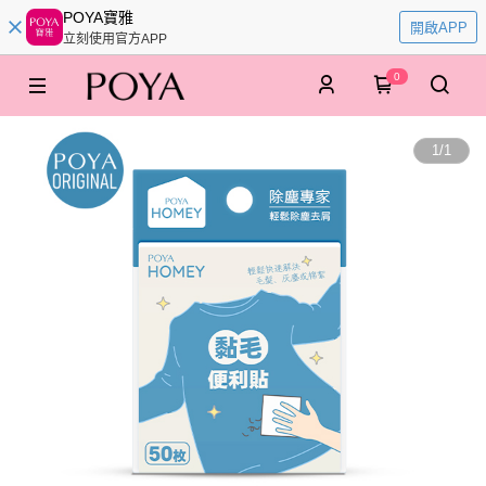
POYA寶雅
開啟APP
立刻使用官方APP
0
1
/
1