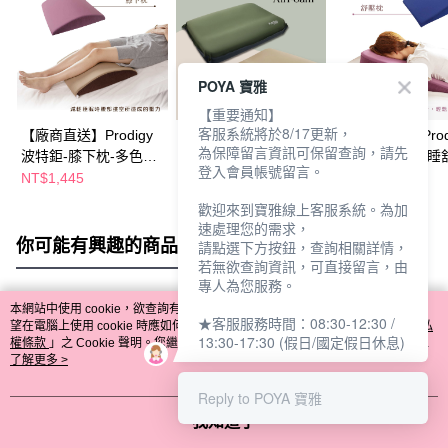
POYA 寶雅
【重要通知】
客服系統將於8/17更新，
【廠商直送】Prodigy
【廠商直送】Prodigy
【廠商直送】Prod
為保障留言資訊可保留查詢，請先
波特鉅-膝下枕-多色任
波特鉅雙感枕-多款任
波特鉅-按摩趴睡
登入會員帳號留言。
選
選
枕
NT$1,445
NT$630
NT$2,125
歡迎來到寶雅線上客服系統。為加
速處理您的需求，
你可能有興趣的商品
全站排行
請點選下方按鈕，查詢相關詳情，
若無欲查詢資訊，可直接留言，由
專人為您服務。
本網站中使用 cookie，欲查詢有關本網站使用 cookie 方式之詳情，及若您不希
★客服服務時間：08:30-12:30 /
熱門標籤
望在電腦上使用 cookie 時應如何變更電腦的 cookie 設定，請參閱本網站「
隱私
13:30-17:30 (假日/國定假日休息)
權條款
」之 Cookie 聲明。您繼續使用本網站即表示您同意本公司得按本網站使
用條款之 Cookie 聲明使用 cookie。
了解更多 >
Reply to POYA 寶雅
我知道了