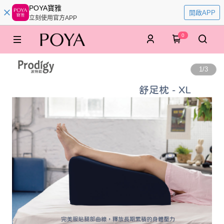
POYA寶雅
開啟APP
立刻使用官方APP
0
1
/
3