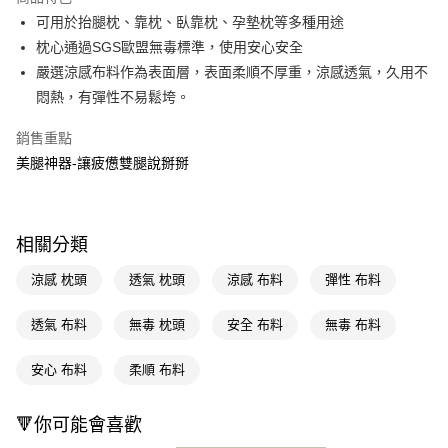
Apple Pay
可用於抬腿枕、靠枕、臥靠枕、孕墊枕等多種用途
枕心通過SGS歐盟無毒標準，使用安心安全
街口支付
嚴選涼感布料作為表面層，表面柔順不厚重，涼感透氣，久用不
悠遊付
悶熱，有彈性不易鬆垮。
Google Pay
銷售重點
美腿神器-讓疲憊雙腿說掰掰
AFTEE先享後付
相關說明
【關於「AFTEE先享後付」】
AFTEE先享後付是「在收到商品之後才付款」的支付方式。 讓您購物簡單
運送方式
相關分類
便利好安心！
１．簡單：不需註冊會員、不需綁卡、不需儲值。
宅配(廠商直送🚚)
涼感 枕頭
透氣 枕頭
涼感 布料
彈性 布料
２．便利：只要手機號碼，簡訊認證，即可結帳。
每筆NT$100，滿NT$590(含以上)免運費
３．安心：先確認商品／服務後，再付款。
透氣 布料
無毒 枕頭
安全 布料
無毒 布料
【「AFTEE先享後付」結帳流程】
１．於結帳方式選擇「AFTEE先享後付」後，將跳轉至「AFTEE先享後付」
安心 布料
柔順 布料
結帳頁面，進行簡訊認證並確認金額後，即可完成結帳。
２．訂單成立數日內，您將收到繳費通知簡訊。
３．收到繳費通知簡訊後14天內，點擊此簡訊中的連結，可透過四大超商／
🔻你可能會喜歡
ATM／網路銀行／等多元方式進行付款，方視為交易完成。
※ 請注意：結帳手續完成當下不需立刻繳費，但若您需要取消訂單，請聯絡