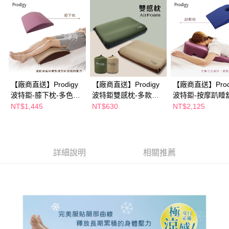
購買商品的店家。未經商家同意取消之訂單仍視為有效，需透過AFTEE先享
後付繳納相關費用。
※ 交易是否成功請以「AFTEE先享後付 」之結帳頁面顯示為準，若有關於
是否繳費成功／繳費後需取消欲退款等相關疑問，請聯繫「AFTEE先享後付
客戶支援中心」
https://netprotections.freshdesk.com/support/home
【注意事項】
１．透過由恩沛科技股份有限公司提供之「AFTEE先享後付」服務完成之交
易，需依本服務之必要範圍內提供個人資料，並將交易相關給付款項請求債
【廠商直送】Prodigy
【廠商直送】Prodigy
【廠商直送】Prod
權轉讓予恩沛科技股份有限公司。
波特鉅-膝下枕-多色任
波特鉅雙感枕-多款任
波特鉅-按摩趴睡
２．關於個人資料處理事宜，請瀏覽以下網址：
選
選
枕
NT$1,445
NT$630
NT$2,125
https://aftee.tw/terms/#terms3
３．未成年的使用者請事先徵得法定代理人或監護人之同意方可使用
「AFTEE先享後付」，若未經同意申辦者引起之損失，本公司不負相關責
任。
４．使用「AFTEE先享後付」時，將依據個別帳號之用戶狀況，依本公司即
詳細說明
相關推薦
時審查核予不同之上限額度；若仍有額度不足之情形，本公司將視審查結果
請求用戶進行身份認證。
５．嚴禁一人註冊多個帳號或使用他人資訊註冊。若發現惡意使用之情形，
恩沛科技股份有限公司將有權停止該用戶之使用額度並採取法律行動。