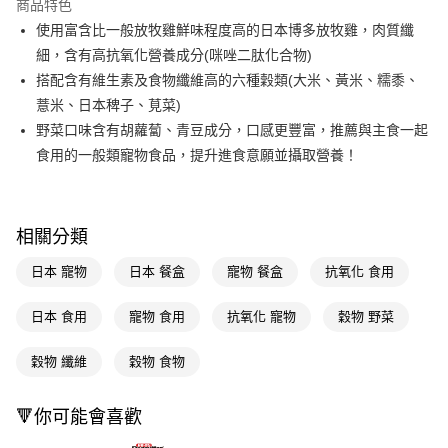
商品特色
LINE Pay
使用富含比一般放牧雞鮮味程度高的日本博多放牧雞，肉質纖
細，含有高抗氧化營養成分(咪唑二肽化合物)
Apple Pay
搭配含有維生素及食物纖維高的六種穀類(大米、黃米、糯黍、
街口支付
薏米、日本稗子、莧菜)
野菜口味含有胡蘿蔔、青豆成分，口感更豐富，推薦與主食一起
悠遊付
食用的一般類寵物食品，提升進食意願並攝取營養！
Google Pay
AFTEE先享後付
相關說明
相關分類
【關於「AFTEE先享後付」】
即享券
日本 寵物
日本 餐盒
寵物 餐盒
抗氧化 食用
AFTEE先享後付是「在收到商品之後才付款」的支付方式。 讓您購物簡單
便利好安心！
１．簡單：不需註冊會員、不需綁卡、不需儲值。
日本 食用
寵物 食用
抗氧化 寵物
穀物 野菜
運送方式
２．便利：只要手機號碼，簡訊認證，即可結帳。
３．安心：先確認商品／服務後，再付款。
全家取貨付款
穀物 纖維
穀物 食物
每筆NT$65，滿NT$390(含以上)免運費
【「AFTEE先享後付」結帳流程】
１．於結帳方式選擇「AFTEE先享後付」後，將跳轉至「AFTEE先享後付」
🔻你可能會喜歡
付款後全家取貨
結帳頁面，進行簡訊認證並確認金額後，即可完成結帳。
２．訂單成立數日內，您將收到繳費通知簡訊。
每筆NT$65，滿NT$390(含以上)免運費