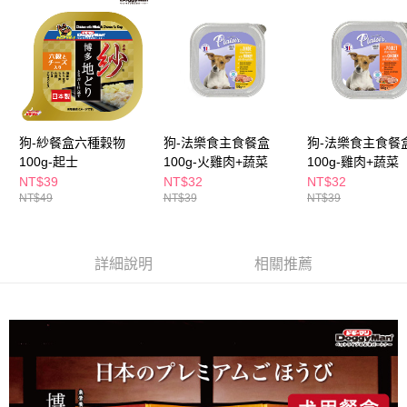
３．收到繳費通知簡訊後14天內，點擊此簡訊中的連結，可透過四大超商／
ATM／網路銀行／等多元方式進行付款，方視為交易完成。
萊爾富取貨付款
※ 請注意：結帳手續完成當下不需立刻繳費，但若您需要取消訂單，請聯絡
每筆NT$65，滿NT$490(含以上)免運費
購買商品的店家。未經商家同意取消之訂單仍視為有效，需透過AFTEE先享
後付繳納相關費用。
付款後萊爾富取貨
※ 交易是否成功請以「AFTEE先享後付 」之結帳頁面顯示為準，若有關於
是否繳費成功／繳費後需取消欲退款等相關疑問，請聯繫「AFTEE先享後付
每筆NT$65，滿NT$490(含以上)免運費
客戶支援中心」
https://netprotections.freshdesk.com/support/home
狗-紗餐盒六種穀物
狗-法樂食主食餐盒
狗-法樂食主食餐
7-11取貨付款
【注意事項】
100g-起士
100g-火雞肉+蔬菜
100g-雞肉+蔬菜
１．透過由恩沛科技股份有限公司提供之「AFTEE先享後付」服務完成之交
每筆NT$65，滿NT$490(含以上)免運費
NT$39
NT$32
NT$32
易，需依本服務之必要範圍內提供個人資料，並將交易相關給付款項請求債
NT$49
NT$39
NT$39
權轉讓予恩沛科技股份有限公司。
付款後7-11取貨
２．關於個人資料處理事宜，請瀏覽以下網址：
每筆NT$65，滿NT$490(含以上)免運費
https://aftee.tw/terms/#terms3
３．未成年的使用者請事先徵得法定代理人或監護人之同意方可使用
詳細說明
相關推薦
宅配(本島)
「AFTEE先享後付」，若未經同意申辦者引起之損失，本公司不負相關責
任。
每筆NT$100，滿NT$790(含以上)免運費
４．使用「AFTEE先享後付」時，將依據個別帳號之用戶狀況，依本公司即
時審查核予不同之上限額度；若仍有額度不足之情形，本公司將視審查結果
付款後寶雅門市自取(由倉庫統一出貨)
請求用戶進行身份認證。
每筆NT$80，滿NT$290(含以上)免運費
５．嚴禁一人註冊多個帳號或使用他人資訊註冊。若發現惡意使用之情形，
恩沛科技股份有限公司將有權停止該用戶之使用額度並採取法律行動。