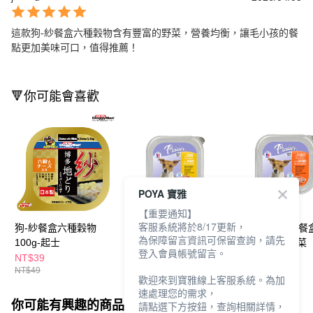
這款狗-紗餐盒六種穀物含有豐富的野菜，營養均衡，讓毛小孩的餐
點更加美味可口，值得推薦！
🔻你可能會喜歡
POYA 寶雅
【重要通知】
客服系統將於8/17更新，
狗-紗餐盒六種穀物
狗-法樂食主食餐盒
狗-法樂食主食餐
為保障留言資訊可保留查詢，請先
100g-起士
100g-火雞肉+蔬菜
100g-雞肉+蔬菜
登入會員帳號留言。
NT$39
NT$32
NT$32
NT$49
NT$39
NT$39
歡迎來到寶雅線上客服系統。為加
速處理您的需求，
你可能有興趣的商品
全站排行
請點選下方按鈕，查詢相關詳情，