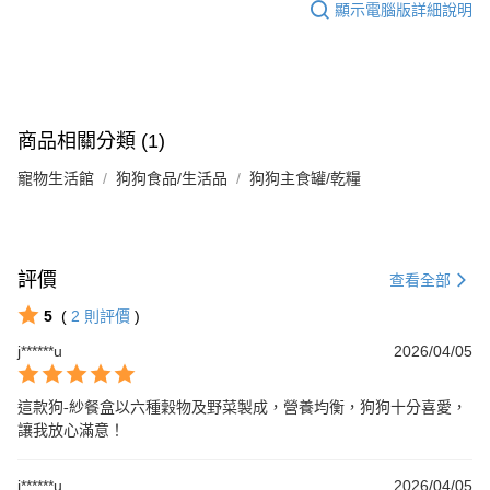
顯示電腦版詳細說明
商品相關分類 (1)
寵物生活館
狗狗食品/生活品
狗狗主食罐/乾糧
評價
查看全部
5
(
2
則評價
)
j******u
2026/04/05
這款狗-紗餐盒以六種穀物及野菜製成，營養均衡，狗狗十分喜愛，
讓我放心滿意！
j******u
2026/04/05