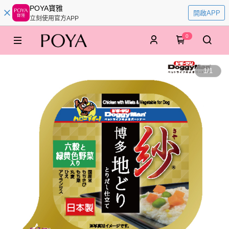
POYA寶雅
開啟APP
立刻使用官方APP
0
1
/
1