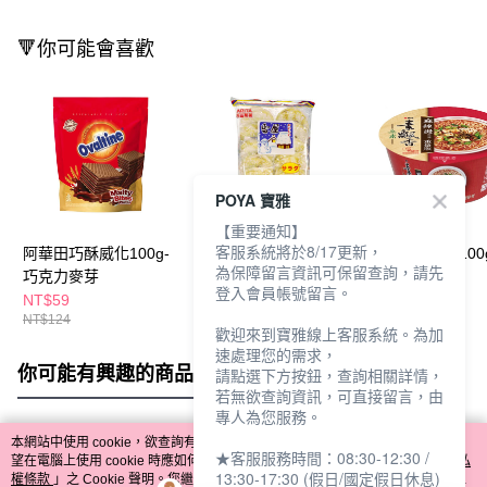
🔻你可能會喜歡
POYA 寶雅
【重要通知】
客服系統將於8/17更新，
阿華田巧酥威化100g-
有田雪屋米果190g-原
素飄香風味麵100
為保障留言資訊可保留查詢，請先
巧克力麥芽
味
辣燙
登入會員帳號留言。
NT$59
NT$79
NT$35
NT$124
NT$39
歡迎來到寶雅線上客服系統。為加
速處理您的需求，
你可能有興趣的商品
全站排行
請點選下方按鈕，查詢相關詳情，
若無欲查詢資訊，可直接留言，由
專人為您服務。
本網站中使用 cookie，欲查詢有關本網站使用 cookie 方式之詳情，及若您不希
★客服服務時間：08:30-12:30 /
熱門標籤
望在電腦上使用 cookie 時應如何變更電腦的 cookie 設定，請參閱本網站「
隱私
13:30-17:30 (假日/國定假日休息)
權條款
」之 Cookie 聲明。您繼續使用本網站即表示您同意本公司得按本網站使