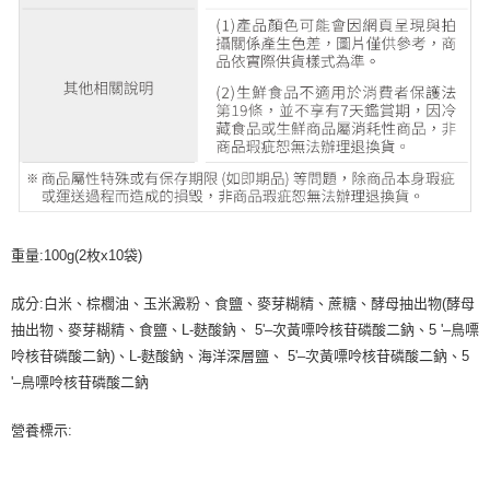
重量:100g(2枚x10袋)
成分:白米、棕櫚油、玉米澱粉、食鹽、麥芽糊精、蔗糖、酵母抽出物(酵母
抽出物、麥芽糊精、食鹽、L-麩酸鈉、 5'–次黃嘌呤核苷磷酸二鈉、5 '–鳥嘌
呤核苷磷酸二鈉)、L-麩酸鈉、海洋深層鹽、 5'–次黃嘌呤核苷磷酸二鈉、5
'–鳥嘌呤核苷磷酸二鈉
營養標示: