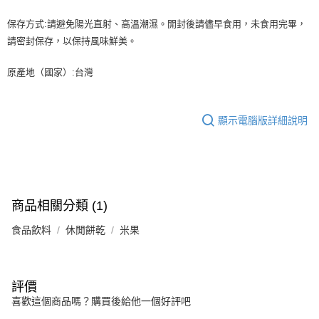
保存方式:請避免陽光直射、高溫潮濕。開封後請儘早食用，未食用完畢，
請密封保存，以保持風味鮮美。
原產地（國家）:台灣
顯示電腦版詳細說明
商品相關分類 (1)
食品飲料
休閒餅乾
米果
評價
喜歡這個商品嗎？購買後給他一個好評吧