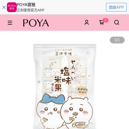
POYA寶雅
開啟APP
立刻使用官方APP
0
1
/
1