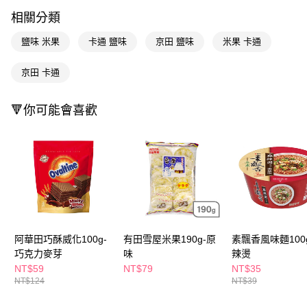
LINE Pay
相關分類
Apple Pay
鹽味 米果
卡通 鹽味
京田 鹽味
米果 卡通
街口支付
京田 卡通
悠遊付
Google Pay
🔻你可能會喜歡
AFTEE先享後付
相關說明
【關於「AFTEE先享後付」】
即享券
AFTEE先享後付是「在收到商品之後才付款」的支付方式。 讓您購物簡單
便利好安心！
１．簡單：不需註冊會員、不需綁卡、不需儲值。
運送方式
２．便利：只要手機號碼，簡訊認證，即可結帳。
３．安心：先確認商品／服務後，再付款。
全家取貨付款
阿華田巧酥威化100g-
有田雪屋米果190g-原
素飄香風味麵100
每筆NT$65，滿NT$390(含以上)免運費
【「AFTEE先享後付」結帳流程】
巧克力麥芽
味
辣燙
１．於結帳方式選擇「AFTEE先享後付」後，將跳轉至「AFTEE先享後付」
NT$59
NT$79
NT$35
付款後全家取貨
結帳頁面，進行簡訊認證並確認金額後，即可完成結帳。
NT$124
NT$39
２．訂單成立數日內，您將收到繳費通知簡訊。
每筆NT$65，滿NT$390(含以上)免運費
３．收到繳費通知簡訊後14天內，點擊此簡訊中的連結，可透過四大超商／