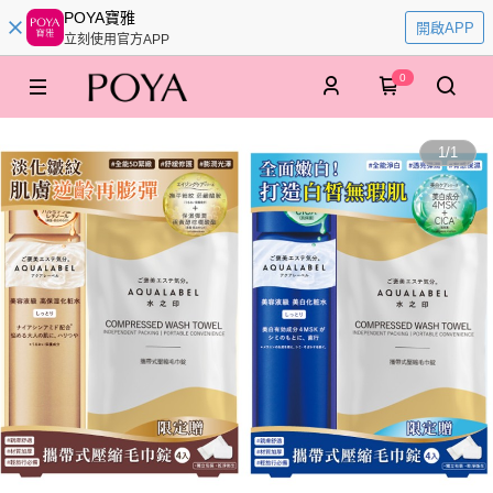
POYA寶雅
開啟APP
立刻使用官方APP
0
1
/
1