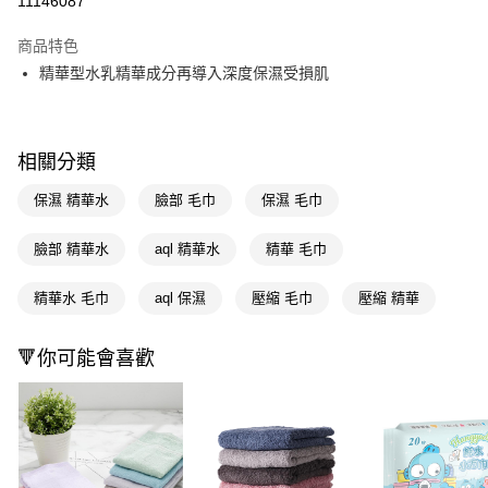
11146087
超商取貨付款
商品特色
LINE Pay
精華型水乳精華成分再導入深度保濕受損肌
Apple Pay
街口支付
相關分類
悠遊付
保濕 精華水
臉部 毛巾
保濕 毛巾
Google Pay
臉部 精華水
aql 精華水
精華 毛巾
AFTEE先享後付
相關說明
精華水 毛巾
aql 保濕
壓縮 毛巾
壓縮 精華
【關於「AFTEE先享後付」】
即享券
AFTEE先享後付是「在收到商品之後才付款」的支付方式。 讓您購物簡單
🔻你可能會喜歡
便利好安心！
１．簡單：不需註冊會員、不需綁卡、不需儲值。
運送方式
２．便利：只要手機號碼，簡訊認證，即可結帳。
３．安心：先確認商品／服務後，再付款。
全家取貨付款
每筆NT$65，滿NT$390(含以上)免運費
【「AFTEE先享後付」結帳流程】
１．於結帳方式選擇「AFTEE先享後付」後，將跳轉至「AFTEE先享後付」