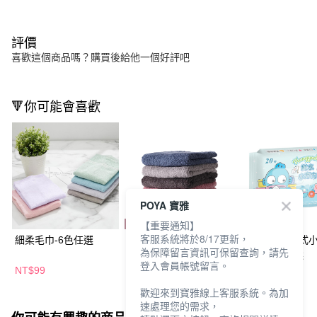
評價
喜歡這個商品嗎？購買後給他一個好評吧
🔻你可能會喜歡
POYA 寶雅
【重要通知】
客服系統將於8/17更新，
細柔毛巾-6色任選
驚吸水驚澎毛巾-多款
三麗鷗純水濕式
為保障留言資訊可保留查詢，請先
任選
20抽-多款任選
登入會員帳號留言。
NT$99
NT$159
NT$19
歡迎來到寶雅線上客服系統。為加
速處理您的需求，