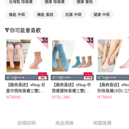
台灣製 除臭襪
健康 除臭襪
健康 蜜桃
２．便利：只要手機號碼，簡訊認證，即可結帳。
每筆NT$100，滿NT$590(含以上)免運費
３．安心：先確認商品／服務後，再付款。
機能 中筒
機能 蜜桃
抗菌 中筒
健康 中筒
宅配(離島廠商直送🚚)
【「AFTEE先享後付」結帳流程】
１．於結帳方式選擇「AFTEE先享後付」後，將跳轉至「AFTEE先享後付」
每筆NT$300
結帳頁面，進行簡訊認證並確認金額後，即可完成結帳。
🔻你可能會喜歡
２．訂單成立數日內，您將收到繳費通知簡訊。
３．收到繳費通知簡訊後14天內，點擊此簡訊中的連結，可透過四大超商／
ATM／網路銀行／等多元方式進行付款，方視為交易完成。
※ 請注意：結帳手續完成當下不需立刻繳費，但若您需要取消訂單，請聯絡
購買商品的店家。未經商家同意取消之訂單仍視為有效，需透過AFTEE先享
後付繳納相關費用。
※ 交易是否成功請以「AFTEE先享後付 」之結帳頁面顯示為準，若有關於
是否繳費成功／繳費後需取消欲退款等相關疑問，請聯繫「AFTEE先享後付
客戶支援中心」
https://netprotections.freshdesk.com/support/home
【廠商直送】sNug-兒
【廠商直送】sNug-中
【廠商直送】sNu
【注意事項】
１．透過由恩沛科技股份有限公司提供之「AFTEE先享後付」服務完成之交
童中筒除臭襪三雙(蜜
筒健康除臭襪三雙(綜
形除臭襪(3分)-
易，需依本服務之必要範圍內提供個人資料，並將交易相關給付款項請求債
桃橘)-多尺寸任選
合款)-多尺寸任選
粉橘-多尺寸任選
NT$990
NT$1,380
NT$840
權轉讓予恩沛科技股份有限公司。
２．關於個人資料處理事宜，請瀏覽以下網址：
https://aftee.tw/terms/#terms3
３．未成年的使用者請事先徵得法定代理人或監護人之同意方可使用
「AFTEE先享後付」，若未經同意申辦者引起之損失，本公司不負相關責
詳細說明
商品規格
相關推薦
任。