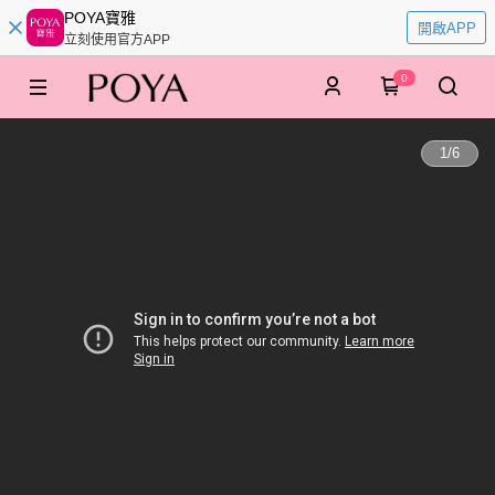
POYA寶雅
開啟APP
立刻使用官方APP
0
1
/
6