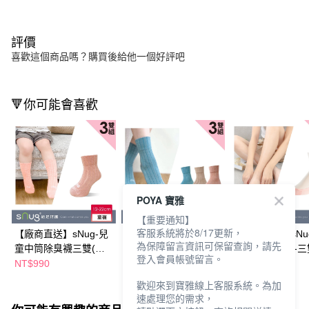
評價
喜歡這個商品嗎？購買後給他一個好評吧
🔻你可能會喜歡
POYA 寶雅
【重要通知】
客服系統將於8/17更新，
【廠商直送】sNug-兒
【廠商直送】sNug-中
【廠商直送】sNu
為保障留言資訊可保留查詢，請先
童中筒除臭襪三雙(蜜
筒健康除臭襪三雙(綜
形除臭襪(3分)-
登入會員帳號留言。
桃橘)-多尺寸任選
合款)-多尺寸任選
粉橘-多尺寸任選
NT$990
NT$1,380
NT$840
歡迎來到寶雅線上客服系統。為加
速處理您的需求，