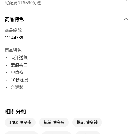
宅配滿NT$590免運
付款方式
商品特色
POYA支付
商品編號
信用卡一次付款
11144789
LINE Pay
商品特色
Apple Pay
吸汗透氣
無痕襪口
街口支付
中筒襪
悠遊付
10秒除臭
台灣製
Google Pay
AFTEE先享後付
相關說明
相關分類
【關於「AFTEE先享後付」】
AFTEE先享後付是「在收到商品之後才付款」的支付方式。 讓您購物簡單
運送方式
sNug 除臭襪
抗菌 除臭襪
機能 除臭襪
便利好安心！
１．簡單：不需註冊會員、不需綁卡、不需儲值。
宅配(廠商直送🚚)