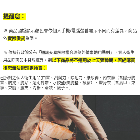
４．使用「AFTEE先享後付」時，將依據個別帳號之用戶狀況，依本公司即
時審查核予不同之上限額度；若仍有額度不足之情形，本公司將視審查結果
請求用戶進行身份認證。
提醒您：
５．嚴禁一人註冊多個帳號或使用他人資訊註冊。若發現惡意使用之情形，
恩沛科技股份有限公司將有權停止該用戶之使用額度並採取法律行動。
※ 商品圖檔顯示顏色會依個人手機/電腦螢幕顯示不同而有差異，商品
依
為準。
實際供貨
※ 依據行政院公布「通訊交易解除權合理例外情事適用準則」，個人衛生
用品除商品本身瑕疵外，則
以下商品將不適用於七天猶豫期，若經購買
後恕無法辦理退換貨：
已拆封之個人衛生用品(口罩、刮鬍刀、除毛刀、紙尿褲、內衣褲（含隱形胸
罩、胸扥、胸貼、透明肩帶、水餃墊/
美胸墊、襯裙）、塑身衣（含馬甲、束
褲、束腿、腰夾、內搭、泳裝、襪子。）