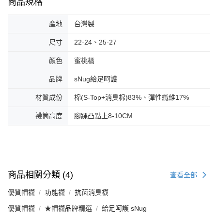
商品規格
產地
台灣製
尺寸
22-24、25-27
顏色
蜜桃橘
品牌
sNug給足呵護
材質成份
棉(S-Top+消臭棉)83%、彈性纖維17%
襪筒高度
腳踝凸點上8-10CM
商品相關分類 (4)
查看全部
優質帽襪
功能襪
抗菌消臭襪
優質帽襪
★帽襪品牌精選
給足呵護 sNug