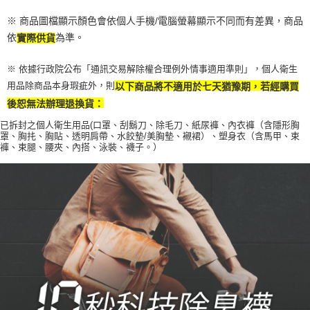
※ 商品圖檔顯示顏色會依個人手機/電腦螢幕顯示不同而有差異，商品
依
為準。
實際供貨
※ 依據行政院公布「通訊交易解除權合理例外情事適用準則」，個人衛生
用品除商品本身瑕疵外，則
以下商品將不適用於七天猶豫期，若經購買
後恕無法辦理退換貨：
已拆封之個人衛生用品(口罩、刮鬍刀、除毛刀、紙尿褲、內衣褲（含隱形胸
罩、胸扥、胸貼、透明肩帶、水餃墊/
美胸墊、襯裙）、塑身衣（含馬甲、束
褲、束腿、腰夾、內搭、泳裝、襪子。）