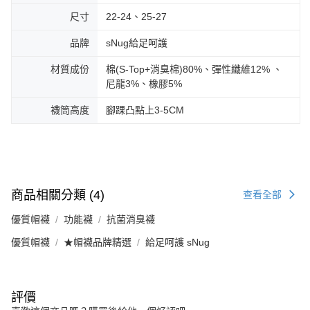
尺寸
22-24、25-27
品牌
sNug給足呵護
材質成份
棉(S-Top+消臭棉)80%、彈性纖維12% 、
尼龍3%、橡膠5%
襪筒高度
腳踝凸點上3-5CM
商品相關分類 (4)
查看全部
優質帽襪
功能襪
抗菌消臭襪
優質帽襪
★帽襪品牌精選
給足呵護 sNug
評價