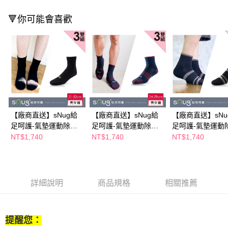
２．訂單成立數日內，您將收到繳費通知簡訊。
３．收到繳費通知簡訊後14天內，點擊此簡訊中的連結，可透過四大超商／
🔻你可能會喜歡
ATM／網路銀行／等多元方式進行付款，方視為交易完成。
※ 請注意：結帳手續完成當下不需立刻繳費，但若您需要取消訂單，請聯絡
購買商品的店家。未經商家同意取消之訂單仍視為有效，需透過AFTEE先享
後付繳納相關費用。
※ 交易是否成功請以「AFTEE先享後付 」之結帳頁面顯示為準，若有關於
是否繳費成功／繳費後需取消欲退款等相關疑問，請聯繫「AFTEE先享後付
客戶支援中心」
https://netprotections.freshdesk.com/support/home
【注意事項】
１．透過由恩沛科技股份有限公司提供之「AFTEE先享後付」服務完成之交
易，需依本服務之必要範圍內提供個人資料，並將交易相關給付款項請求債
【廠商直送】sNug給
【廠商直送】sNug給
【廠商直送】sNu
權轉讓予恩沛科技股份有限公司。
足呵護-氣墊運動除臭
足呵護-氣墊運動除臭
足呵護-氣墊運動
２．關於個人資料處理事宜，請瀏覽以下網址：
襪-黑色-三雙入(多尺寸
襪-丈青-三雙入(多尺寸
襪-線條-三雙入(
NT$1,740
NT$1,740
NT$1,740
https://aftee.tw/terms/#terms3
任選)
任選)
任選)
３．未成年的使用者請事先徵得法定代理人或監護人之同意方可使用
「AFTEE先享後付」，若未經同意申辦者引起之損失，本公司不負相關責
任。
４．使用「AFTEE先享後付」時，將依據個別帳號之用戶狀況，依本公司即
詳細說明
商品規格
相關推薦
時審查核予不同之上限額度；若仍有額度不足之情形，本公司將視審查結果
請求用戶進行身份認證。
５．嚴禁一人註冊多個帳號或使用他人資訊註冊。若發現惡意使用之情形，
恩沛科技股份有限公司將有權停止該用戶之使用額度並採取法律行動。
提醒您：