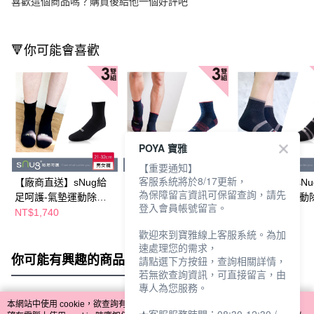
喜歡這個商品嗎？購買後給他一個好評吧
🔻你可能會喜歡
POYA 寶雅
【重要通知】
客服系統將於8/17更新，
【廠商直送】sNug給
【廠商直送】sNug給
【廠商直送】sNu
為保障留言資訊可保留查詢，請先
足呵護-氣墊運動除臭
足呵護-氣墊運動除臭
足呵護-氣墊運動
登入會員帳號留言。
襪-黑色-三雙入(多尺寸
襪-丈青-三雙入(多尺寸
襪-線條-三雙入(
NT$1,740
NT$1,740
NT$1,740
任選)
任選)
任選)
歡迎來到寶雅線上客服系統。為加
速處理您的需求，
你可能有興趣的商品
全站排行
請點選下方按鈕，查詢相關詳情，
若無欲查詢資訊，可直接留言，由
專人為您服務。
本網站中使用 cookie，欲查詢有關本網站使用 cookie 方式之詳情，及若您不希