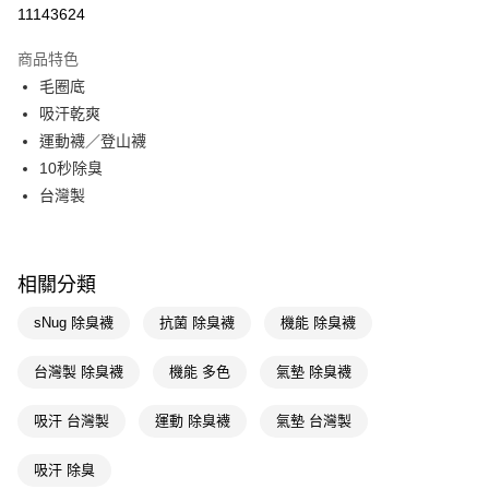
信用卡一次付款
11143624
LINE Pay
商品特色
Apple Pay
毛圈底
吸汗乾爽
街口支付
運動襪／登山襪
悠遊付
10秒除臭
台灣製
Google Pay
AFTEE先享後付
相關說明
相關分類
【關於「AFTEE先享後付」】
AFTEE先享後付是「在收到商品之後才付款」的支付方式。 讓您購物簡單
運送方式
sNug 除臭襪
抗菌 除臭襪
機能 除臭襪
便利好安心！
１．簡單：不需註冊會員、不需綁卡、不需儲值。
宅配(廠商直送🚚)
台灣製 除臭襪
機能 多色
氣墊 除臭襪
２．便利：只要手機號碼，簡訊認證，即可結帳。
每筆NT$100，滿NT$590(含以上)免運費
３．安心：先確認商品／服務後，再付款。
吸汗 台灣製
運動 除臭襪
氣墊 台灣製
宅配(離島廠商直送🚚)
【「AFTEE先享後付」結帳流程】
１．於結帳方式選擇「AFTEE先享後付」後，將跳轉至「AFTEE先享後付」
每筆NT$300
吸汗 除臭
結帳頁面，進行簡訊認證並確認金額後，即可完成結帳。