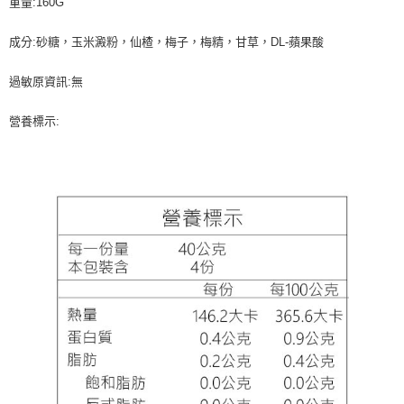
重量:160G
成分:砂糖，玉米澱粉，仙楂，梅子，梅精，甘草，DL-蘋果酸
過敏原資訊:無
營養標示: