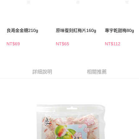
萊爾富取貨付款
※ 請注意：結帳手續完成當下不需立刻繳費，但若您需要取消訂單，請聯絡
每筆NT$65，滿NT$490(含以上)免運費
購買商品的店家。未經商家同意取消之訂單仍視為有效，需透過AFTEE先享
後付繳納相關費用。
付款後萊爾富取貨
※ 交易是否成功請以「AFTEE先享後付 」之結帳頁面顯示為準，若有關於
是否繳費成功／繳費後需取消欲退款等相關疑問，請聯繫「AFTEE先享後付
每筆NT$65，滿NT$490(含以上)免運費
良澔金金糖210g
原味復刻紅梅片160g
專宇乾甜梅80g
客戶支援中心」
https://netprotections.freshdesk.com/support/home
7-11取貨付款
【注意事項】
NT$69
NT$65
NT$112
１．透過由恩沛科技股份有限公司提供之「AFTEE先享後付」服務完成之交
每筆NT$65，滿NT$490(含以上)免運費
易，需依本服務之必要範圍內提供個人資料，並將交易相關給付款項請求債
權轉讓予恩沛科技股份有限公司。
付款後7-11取貨
２．關於個人資料處理事宜，請瀏覽以下網址：
每筆NT$65，滿NT$490(含以上)免運費
https://aftee.tw/terms/#terms3
詳細說明
相關推薦
３．未成年的使用者請事先徵得法定代理人或監護人之同意方可使用
宅配(本島)
「AFTEE先享後付」，若未經同意申辦者引起之損失，本公司不負相關責
任。
每筆NT$100，滿NT$790(含以上)免運費
４．使用「AFTEE先享後付」時，將依據個別帳號之用戶狀況，依本公司即
時審查核予不同之上限額度；若仍有額度不足之情形，本公司將視審查結果
付款後寶雅門市自取(由倉庫統一出貨)
請求用戶進行身份認證。
每筆NT$80，滿NT$290(含以上)免運費
５．嚴禁一人註冊多個帳號或使用他人資訊註冊。若發現惡意使用之情形，
恩沛科技股份有限公司將有權停止該用戶之使用額度並採取法律行動。