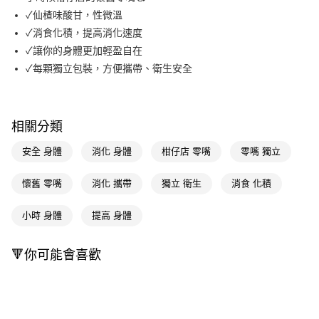
✓仙楂味酸甘，性微溫
Apple Pay
✓消食化積，提高消化速度
街口支付
✓讓你的身體更加輕盈自在
✓每顆獨立包裝，方便攜帶、衛生安全
悠遊付
Google Pay
AFTEE先享後付
相關分類
相關說明
安全 身體
消化 身體
柑仔店 零嘴
零嘴 獨立
【關於「AFTEE先享後付」】
即享券
AFTEE先享後付是「在收到商品之後才付款」的支付方式。 讓您購物簡單
懷舊 零嘴
消化 攜帶
獨立 衛生
消食 化積
便利好安心！
１．簡單：不需註冊會員、不需綁卡、不需儲值。
運送方式
２．便利：只要手機號碼，簡訊認證，即可結帳。
小時 身體
提高 身體
３．安心：先確認商品／服務後，再付款。
全家取貨付款
每筆NT$65，滿NT$390(含以上)免運費
【「AFTEE先享後付」結帳流程】
🔻你可能會喜歡
１．於結帳方式選擇「AFTEE先享後付」後，將跳轉至「AFTEE先享後付」
付款後全家取貨
結帳頁面，進行簡訊認證並確認金額後，即可完成結帳。
２．訂單成立數日內，您將收到繳費通知簡訊。
每筆NT$65，滿NT$390(含以上)免運費
３．收到繳費通知簡訊後14天內，點擊此簡訊中的連結，可透過四大超商／
ATM／網路銀行／等多元方式進行付款，方視為交易完成。