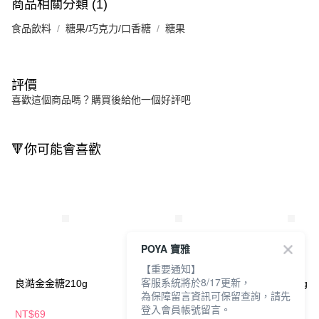
商品相關分類 (1)
食品飲料
糖果/巧克力/口香糖
糖果
評價
喜歡這個商品嗎？購買後給他一個好評吧
🔻你可能會喜歡
POYA 寶雅
【重要通知】
客服系統將於8/17更新，
良澔金金糖210g
原味復刻紅梅片160g
專宇乾甜梅80g
為保障留言資訊可保留查詢，請先
登入會員帳號留言。
NT$69
NT$65
NT$112