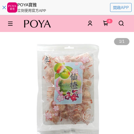
POYA寶雅
開啟APP
立刻使用官方APP
0
1
/
1