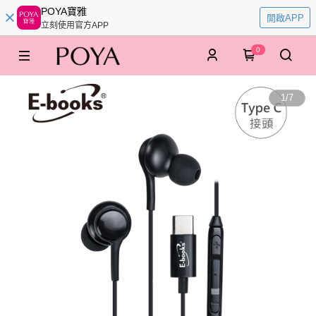
POYA寶雅
開啟APP
立刻使用官方APP
0
1
/
7