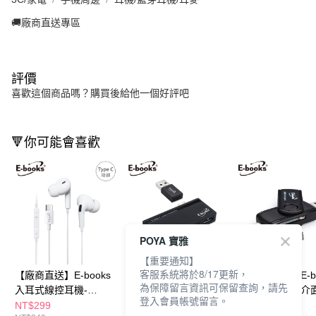
🚚廠商直送專區
評價
喜歡這個商品嗎？購買後給他一個好評吧
🔻你可能會喜歡
POYA 寶雅
【重要通知】
客服系統將於8/17更新，
【廠商直送】E-books
【廠商直送】 E-books
【廠商直送】 E-bo
為保障留言資訊可保留查詢，請先
入耳式線控耳機-
T42 Type C雙介面
T35 Type C雙介
登入會員帳號留言。
TypeC-SS41
OTG讀卡機
OTG讀卡機
NT$299
NT$399
NT$229