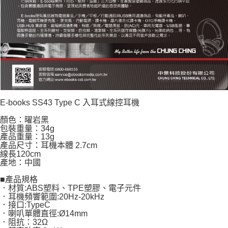
E-books SS43 Type C 入耳式線控耳機
顏色：曜岩黑
包裝重量：34g
產品重量：13g
產品尺寸：耳機本體 2.7cm
線長120cm
產地：中國
■產品規格
．材質:ABS塑料、TPE塑膠、電子元件
．耳機頻響範圍:20Hz-20kHz
．接口:TypeC
．喇叭單體直徑:Ø14mm
．阻抗：32Ω