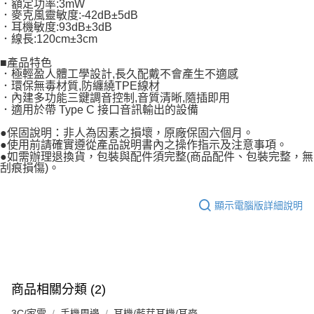
．額定功率:3mW
．麥克風靈敏度:-42dB±5dB
．耳機敏度:93dB±3dB
．線長:120cm±3cm
■產品特色
．極輕盈人體工學設計,長久配戴不會產生不適感
．環保無毒材質,防纏繞TPE線材
．內建多功能三鍵調音控制,音質清晰,隨插即用
．適用於帶 Type C 接口音訊輸出的設備
●保固說明：非人為因素之損壞，原廠保固六個月。
●使用前請確實遵從產品說明書內之操作指示及注意事項。
●如需辦理退換貨，包裝與配件須完整(商品配件、包裝完整，無
刮痕損傷)。
顯示電腦版詳細說明
商品相關分類 (2)
3C/家電
手機周邊
耳機/藍芽耳機/耳麥