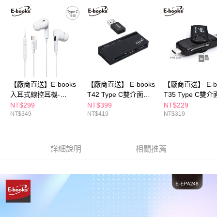
※ 請注意：結帳手續完成當下不需立刻繳費，但若您需要取消訂單，請聯絡
購買商品的店家。未經商家同意取消之訂單仍視為有效，需透過AFTEE先享
後付繳納相關費用。
※ 交易是否成功請以「AFTEE先享後付 」之結帳頁面顯示為準，若有關於
是否繳費成功／繳費後需取消欲退款等相關疑問，請聯繫「AFTEE先享後付
客戶支援中心」
https://netprotections.freshdesk.com/support/home
【注意事項】
１．透過由恩沛科技股份有限公司提供之「AFTEE先享後付」服務完成之交
【廠商直送】E-books
【廠商直送】 E-books
【廠商直送】 E-bo
易，需依本服務之必要範圍內提供個人資料，並將交易相關給付款項請求債
權轉讓予恩沛科技股份有限公司。
入耳式線控耳機-
T42 Type C雙介面
T35 Type C雙介
２．關於個人資料處理事宜，請瀏覽以下網址：
TypeC-SS41
OTG讀卡機
OTG讀卡機
NT$299
NT$399
NT$229
https://aftee.tw/terms/#terms3
NT$349
NT$419
NT$319
３．未成年的使用者請事先徵得法定代理人或監護人之同意方可使用
「AFTEE先享後付」，若未經同意申辦者引起之損失，本公司不負相關責
任。
４．使用「AFTEE先享後付」時，將依據個別帳號之用戶狀況，依本公司即
詳細說明
相關推薦
時審查核予不同之上限額度；若仍有額度不足之情形，本公司將視審查結果
請求用戶進行身份認證。
５．嚴禁一人註冊多個帳號或使用他人資訊註冊。若發現惡意使用之情形，
恩沛科技股份有限公司將有權停止該用戶之使用額度並採取法律行動。