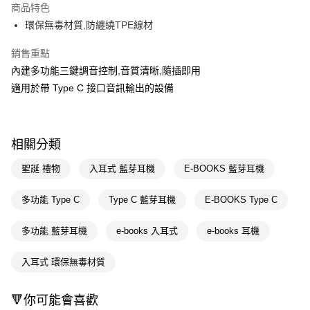
商品特色
Apple Pay
環保無毒材質,防纏繞TPE線材
街口支付
銷售重點
內建多功能三鍵調音控制,音質清晰,隨插即用
悠遊付
適用於帶 Type C 接口音訊輸出的設備
Google Pay
AFTEE先享後付
相關說明
相關分類
【關於「AFTEE先享後付」】
聖誕 禮物
入耳式 藍芽耳機
E-BOOKS 藍芽耳機
AFTEE先享後付是「在收到商品之後才付款」的支付方式。 讓您購物簡單
運送方式
便利好安心！
１．簡單：不需註冊會員、不需綁卡、不需儲值。
宅配(廠商直送🚚)
多功能 Type C
Type C 藍芽耳機
E-BOOKS Type C
２．便利：只要手機號碼，簡訊認證，即可結帳。
每筆NT$100，滿NT$590(含以上)免運費
３．安心：先確認商品／服務後，再付款。
多功能 藍芽耳機
e-books 入耳式
e-books 耳機
宅配(離島廠商直送🚚)
【「AFTEE先享後付」結帳流程】
１．於結帳方式選擇「AFTEE先享後付」後，將跳轉至「AFTEE先享後付」
每筆NT$300
入耳式 環保無毒材質
結帳頁面，進行簡訊認證並確認金額後，即可完成結帳。
２．訂單成立數日內，您將收到繳費通知簡訊。
３．收到繳費通知簡訊後14天內，點擊此簡訊中的連結，可透過四大超商／
🔻你可能會喜歡
ATM／網路銀行／等多元方式進行付款，方視為交易完成。