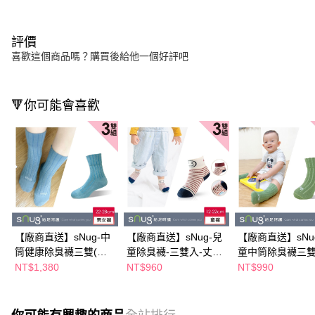
評價
喜歡這個商品嗎？購買後給他一個好評吧
🔻你可能會喜歡
【廠商直送】sNug-中
【廠商直送】sNug-兒
【廠商直送】sNu
筒健康除臭襪三雙(馬
童除臭襪-三雙入-丈青
童中筒除臭襪三雙
卡藍)-多尺寸任選
米-多尺寸任選
梨綠)-多尺寸任選
NT$1,380
NT$960
NT$990