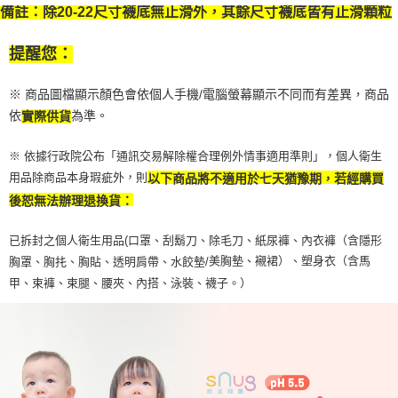
４．使用「AFTEE先享後付」時，將依據個別帳號之用戶狀況，依本公司即
備註：除20-22尺寸襪底無止滑外，其餘尺寸襪底皆有止滑顆粒
時審查核予不同之上限額度；若仍有額度不足之情形，本公司將視審查結果
請求用戶進行身份認證。
提醒您：
５．嚴禁一人註冊多個帳號或使用他人資訊註冊。若發現惡意使用之情形，
恩沛科技股份有限公司將有權停止該用戶之使用額度並採取法律行動。
※ 商品圖檔顯示顏色會依個人手機/電腦螢幕顯示不同而有差異，商品
依
為準。
實際供貨
※ 依據行政院公布「通訊交易解除權合理例外情事適用準則」，個人衛生
用品除商品本身瑕疵外，則
以下商品將不適用於七天猶豫期，若經購買
後恕無法辦理退換貨：
已拆封之個人衛生用品(口罩、刮鬍刀、除毛刀、紙尿褲、內衣褲（含隱形
美胸墊、襯裙）、塑身衣（含馬
胸罩、胸扥、胸貼、透明肩帶、水餃墊/
甲、束褲、束腿、腰夾、內搭、泳裝、襪子。）