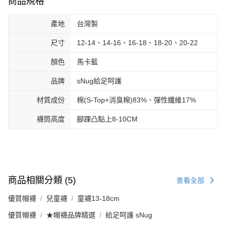
商品規格
產地
台灣製
尺寸
12-14、14-16、16-18、18-20、20-22
顏色
馬卡藍
品牌
sNug給足呵護
材質成份
棉(S-Top+消臭棉)83%、彈性纖維17%
襪筒高度
腳踝凸點上8-10CM
商品相關分類 (5)
查看全部
優質帽襪
兒童襪
童襪13-18cm
優質帽襪
★帽襪品牌精選
給足呵護 sNug