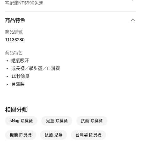
宅配滿NT$590免運
付款方式
商品特色
POYA支付
商品編號
信用卡一次付款
11136280
LINE Pay
商品特色
Apple Pay
透氣吸汗
成長襪／學步襪／止滑襪
街口支付
10秒除臭
悠遊付
台灣製
Google Pay
AFTEE先享後付
相關分類
相關說明
【關於「AFTEE先享後付」】
sNug 除臭襪
兒童 除臭襪
抗菌 除臭襪
AFTEE先享後付是「在收到商品之後才付款」的支付方式。 讓您購物簡單
運送方式
便利好安心！
機能 除臭襪
抗菌 兒童
台灣製 除臭襪
１．簡單：不需註冊會員、不需綁卡、不需儲值。
宅配(廠商直送🚚)