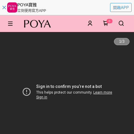
POYA寶雅
開啟APP
立刻使用官方APP
0
1
/
3