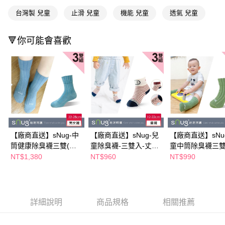
２．便利：只要手機號碼，簡訊認證，即可結帳。
每筆NT$100，滿NT$590(含以上)免運費
３．安心：先確認商品／服務後，再付款。
台灣製 兒童
止滑 兒童
機能 兒童
透氣 兒童
宅配(離島廠商直送🚚)
【「AFTEE先享後付」結帳流程】
🔻你可能會喜歡
１．於結帳方式選擇「AFTEE先享後付」後，將跳轉至「AFTEE先享後付」
每筆NT$300
結帳頁面，進行簡訊認證並確認金額後，即可完成結帳。
２．訂單成立數日內，您將收到繳費通知簡訊。
３．收到繳費通知簡訊後14天內，點擊此簡訊中的連結，可透過四大超商／
ATM／網路銀行／等多元方式進行付款，方視為交易完成。
※ 請注意：結帳手續完成當下不需立刻繳費，但若您需要取消訂單，請聯絡
購買商品的店家。未經商家同意取消之訂單仍視為有效，需透過AFTEE先享
後付繳納相關費用。
※ 交易是否成功請以「AFTEE先享後付 」之結帳頁面顯示為準，若有關於
是否繳費成功／繳費後需取消欲退款等相關疑問，請聯繫「AFTEE先享後付
客戶支援中心」
https://netprotections.freshdesk.com/support/home
【廠商直送】sNug-中
【廠商直送】sNug-兒
【廠商直送】sNu
筒健康除臭襪三雙(馬
童除臭襪-三雙入-丈青
童中筒除臭襪三雙
【注意事項】
卡藍)-多尺寸任選
米-多尺寸任選
梨綠)-多尺寸任選
NT$1,380
NT$960
NT$990
１．透過由恩沛科技股份有限公司提供之「AFTEE先享後付」服務完成之交
易，需依本服務之必要範圍內提供個人資料，並將交易相關給付款項請求債
權轉讓予恩沛科技股份有限公司。
２．關於個人資料處理事宜，請瀏覽以下網址：
https://aftee.tw/terms/#terms3
詳細說明
商品規格
相關推薦
３．未成年的使用者請事先徵得法定代理人或監護人之同意方可使用
「AFTEE先享後付」，若未經同意申辦者引起之損失，本公司不負相關責
任。