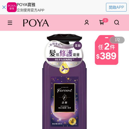
POYA寶雅
開啟APP
立刻使用官方APP
0
1
/
2