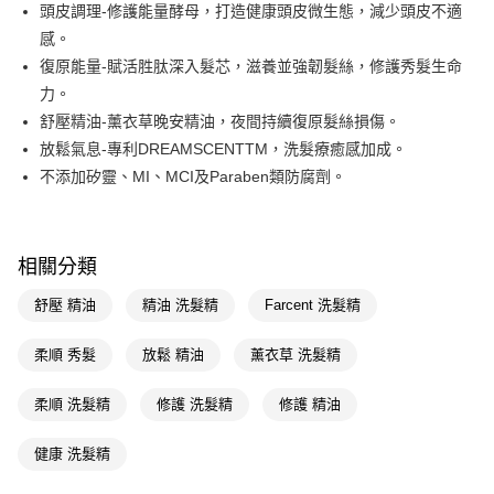
LINE Pay
頭皮調理-修護能量酵母，打造健康頭皮微生態，減少頭皮不適
感。
Apple Pay
復原能量-賦活胜肽深入髮芯，滋養並強韌髮絲，修護秀髮生命
街口支付
力。
舒壓精油-薰衣草晚安精油，夜間持續復原髮絲損傷。
悠遊付
放鬆氣息-專利DREAMSCENTTM，洗髮療癒感加成。
Google Pay
不添加矽靈、MI、MCI及Paraben類防腐劑。
AFTEE先享後付
相關說明
【關於「AFTEE先享後付」】
相關分類
即享券
AFTEE先享後付是「在收到商品之後才付款」的支付方式。 讓您購物簡單
便利好安心！
舒壓 精油
精油 洗髮精
Farcent 洗髮精
１．簡單：不需註冊會員、不需綁卡、不需儲值。
運送方式
２．便利：只要手機號碼，簡訊認證，即可結帳。
柔順 秀髮
放鬆 精油
薰衣草 洗髮精
３．安心：先確認商品／服務後，再付款。
全家取貨付款
每筆NT$65，滿NT$390(含以上)免運費
【「AFTEE先享後付」結帳流程】
柔順 洗髮精
修護 洗髮精
修護 精油
１．於結帳方式選擇「AFTEE先享後付」後，將跳轉至「AFTEE先享後付」
付款後全家取貨
結帳頁面，進行簡訊認證並確認金額後，即可完成結帳。
健康 洗髮精
２．訂單成立數日內，您將收到繳費通知簡訊。
每筆NT$65，滿NT$390(含以上)免運費
３．收到繳費通知簡訊後14天內，點擊此簡訊中的連結，可透過四大超商／