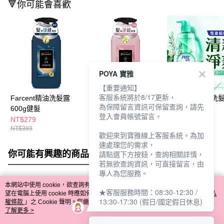
🔻你可能會喜歡
POYA 寶雅
【重要通知】
客服系統將於8/17更新，
Farcent精油洗髮露
Farcent精油洗髮露
飛柔控油淨澈洗
為保障留言資訊可保留查詢，請先
600g健髮
600g控油
600g
登入會員帳號留言。
NT$279
NT$279
NT$169
NT$389
NT$389
NT$199
歡迎來到寶雅線上客服系統。為加
速處理您的需求，
你可能有興趣的商品
全站排行
請點選下方按鈕，查詢相關詳情，
若無欲查詢資訊，可直接留言，由
專人為您服務。
本網站中使用 cookie，欲查詢有關本網站使用 cookie 方式之詳情，及若您不希
★客服服務時間：08:30-12:30 /
熱門標籤
望在電腦上使用 cookie 時應如何變更電腦的 cookie 設定，請參閱本網站「
隱私
13:30-17:30 (假日/國定假日休息)
權條款
」之 Cookie 聲明。您繼續使用本網站即表示您同意本公司得按本網站使
用條款之 Cookie 聲明使用 cookie。
了解更多 >