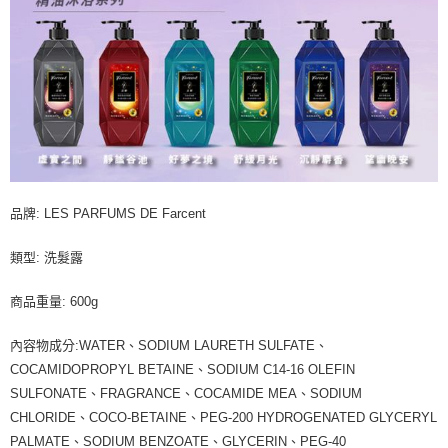
品牌: LES PARFUMS DE Farcent
類型: 洗髮露
商品重量: 600g
內容物成分:WATER、SODIUM LAURETH SULFATE、
COCAMIDOPROPYL BETAINE、SODIUM C14-16 OLEFIN
SULFONATE、FRAGRANCE、COCAMIDE MEA、SODIUM
CHLORIDE、COCO-BETAINE、PEG-200 HYDROGENATED GLYCERYL
PALMATE、SODIUM BENZOATE、GLYCERIN、PEG-40