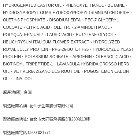
HYDROGENATED CASTOR OIL、PHENOXYETHANOL、BETAINE、
HYDROXYPROPYL GUAR HYDROXYPROPYLTRIMNIUM CHLORIDE、
OLETH-5 PHOSPHATE、DISODIUM EDTA、PEG-7 GLYCERYL
COCOATE、CITRIC ACID、OLETH-5、2-AMINOETHANOL、
POLYQUATERNIUM-7、LAURIC ACID、BUTYLENE GLYCOL、
HELICHRYSUM ITALICUM FLOWER EXTRACT、HYDROLYZED
ROYAL JELLY PROTEIN、PPG-26-BUTETH-26、HYDROLYZED YEAST
PROTEIN、POTASSIUM SORBATE、APIGENIN、OLEANOLIC ACID、
BIOTINOYL TRIPEPTIDE-1、LAVANDULA HYBRIDA GROSSO HERB
OIL、VETIVERIA ZIZANOIDES ROOT OIL、POGOSTEMON CABLIN
OIL、LINALOOL
原產地(國): 台灣
製造廠商名稱: 花仙子企業股份有限公司
製造廠商地址: 台北市大同區承德路3段230號13樓
製造廠商電話:0800-021771