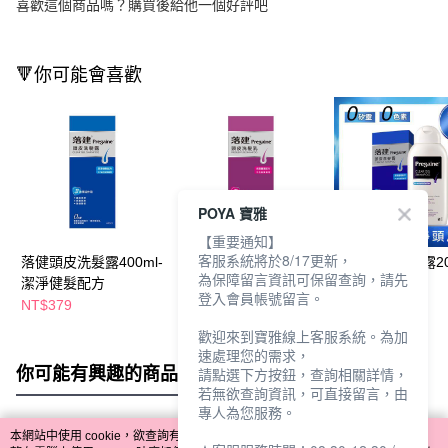
喜歡這個商品嗎？購買後給他一個好評吧
🔻你可能會喜歡
POYA 寶雅
【重要通知】
客服系統將於8/17更新，
落健頭皮洗髮露400ml-
落健頭皮洗髮乳400ml-
落健頭皮洗髮露20
為保障留言資訊可保留查詢，請先
潔淨健髮配方
保濕豐厚配方
潔淨健髮配方
登入會員帳號留言。
NT$379
NT$379
NT$259
歡迎來到寶雅線上客服系統。為加
速處理您的需求，
你可能有興趣的商品
全站排行
請點選下方按鈕，查詢相關詳情，
若無欲查詢資訊，可直接留言，由
專人為您服務。
本網站中使用 cookie，欲查詢有關本網站使用 cookie 方式之詳情，及若您不希