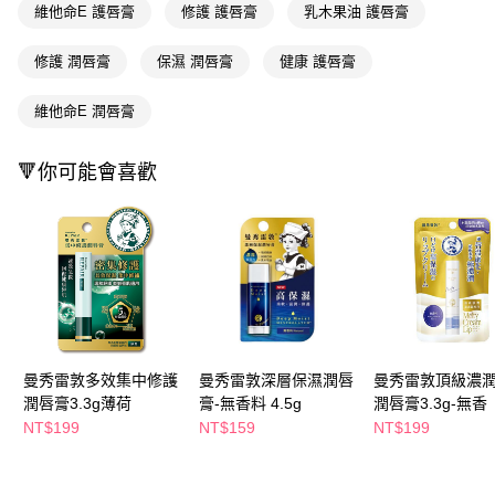
萊爾富取貨付款
※ 請注意：結帳手續完成當下不需立刻繳費，但若您需要取消訂單，請聯絡
維他命E 護唇膏
修護 護唇膏
乳木果油 護唇膏
每筆NT$65，滿NT$490(含以上)免運費
購買商品的店家。未經商家同意取消之訂單仍視為有效，需透過AFTEE先享
後付繳納相關費用。
修護 潤唇膏
保濕 潤唇膏
健康 護唇膏
付款後萊爾富取貨
※ 交易是否成功請以「AFTEE先享後付 」之結帳頁面顯示為準，若有關於
是否繳費成功／繳費後需取消欲退款等相關疑問，請聯繫「AFTEE先享後付
每筆NT$65，滿NT$490(含以上)免運費
客戶支援中心」
https://netprotections.freshdesk.com/support/home
維他命E 潤唇膏
7-11取貨付款
【注意事項】
🔻你可能會喜歡
１．透過由恩沛科技股份有限公司提供之「AFTEE先享後付」服務完成之交
每筆NT$65，滿NT$490(含以上)免運費
易，需依本服務之必要範圍內提供個人資料，並將交易相關給付款項請求債
權轉讓予恩沛科技股份有限公司。
付款後7-11取貨
２．關於個人資料處理事宜，請瀏覽以下網址：
每筆NT$65，滿NT$490(含以上)免運費
https://aftee.tw/terms/#terms3
３．未成年的使用者請事先徵得法定代理人或監護人之同意方可使用
宅配(本島)
「AFTEE先享後付」，若未經同意申辦者引起之損失，本公司不負相關責
任。
每筆NT$100，滿NT$790(含以上)免運費
４．使用「AFTEE先享後付」時，將依據個別帳號之用戶狀況，依本公司即
時審查核予不同之上限額度；若仍有額度不足之情形，本公司將視審查結果
付款後寶雅門市自取(由倉庫統一出貨)
請求用戶進行身份認證。
曼秀雷敦多效集中修護
曼秀雷敦深層保濕潤唇
曼秀雷敦頂級濃
每筆NT$80，滿NT$290(含以上)免運費
５．嚴禁一人註冊多個帳號或使用他人資訊註冊。若發現惡意使用之情形，
潤唇膏3.3g薄荷
膏-無香料 4.5g
潤唇膏3.3g-無香
恩沛科技股份有限公司將有權停止該用戶之使用額度並採取法律行動。
NT$199
NT$159
NT$199