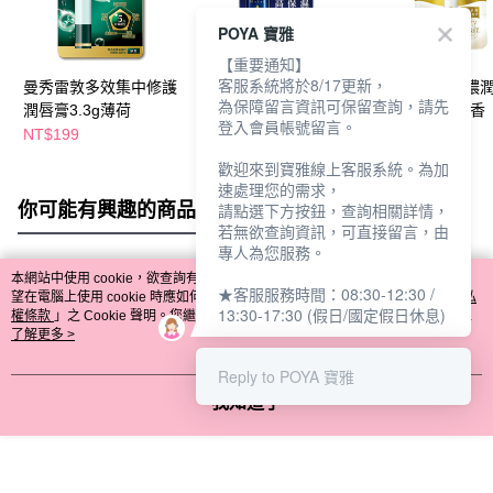
POYA 寶雅
【重要通知】
客服系統將於8/17更新，
曼秀雷敦多效集中修護
曼秀雷敦深層保濕潤唇
曼秀雷敦頂級濃
為保障留言資訊可保留查詢，請先
潤唇膏3.3g薄荷
膏-無香料 4.5g
潤唇膏3.3g-無香
登入會員帳號留言。
NT$199
NT$159
NT$199
歡迎來到寶雅線上客服系統。為加
速處理您的需求，
你可能有興趣的商品
全站排行
請點選下方按鈕，查詢相關詳情，
若無欲查詢資訊，可直接留言，由
專人為您服務。
本網站中使用 cookie，欲查詢有關本網站使用 cookie 方式之詳情，及若您不希
★客服服務時間：08:30-12:30 /
熱門標籤
望在電腦上使用 cookie 時應如何變更電腦的 cookie 設定，請參閱本網站「
隱私
13:30-17:30 (假日/國定假日休息)
權條款
」之 Cookie 聲明。您繼續使用本網站即表示您同意本公司得按本網站使
用條款之 Cookie 聲明使用 cookie。
了解更多 >
Reply to POYA 寶雅
我知道了