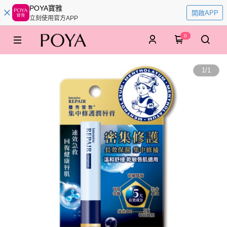
POYA寶雅
開啟APP
立刻使用官方APP
0
1
/
1