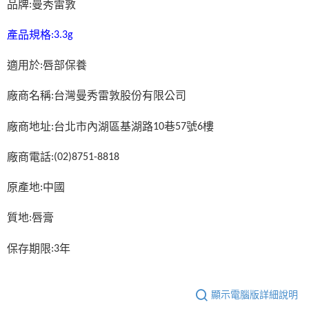
品牌
曼秀雷敦
:
產品規格
:3.3g
適用於
唇部保養
:
廠商名稱
台灣曼秀雷敦股份有限公司
:
廠商地址
台北市內湖區基湖路
巷
號
樓
:
10
57
6
廠商電話
:(02)8751-8818
原產地
中國
:
質地
唇膏
:
保存期限
年
:3
顯示電腦版詳細說明