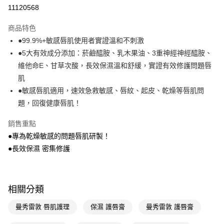
11120568
Apple Pay
商品特色
街口支付
●99.9%+敏感唇肌使用者實證溫和不刺激
悠遊付
●5大有效成分添加：菸鹼醯胺、乳木果油、3重神經神經醯胺、
維他命E、甘草次酸，長效保濕溫和舒緩，實證有效修護問題唇
Google Pay
肌
AFTEE先享後付
●敏感唇肌適用，速效急救敏感、唇紋、起皮、乾燥等唇肌問
相關說明
題，回復健康唇肌！
【關於「AFTEE先享後付」】
即享券
AFTEE先享後付是「在收到商品之後才付款」的支付方式。 讓您購物簡單
銷售重點
便利好安心！
●專為乾燥敏感的問題唇肌研製！
１．簡單：不需註冊會員、不需綁卡、不需儲值。
運送方式
２．便利：只要手機號碼，簡訊認證，即可結帳。
●長效保濕 密集修護
３．安心：先確認商品／服務後，再付款。
全家取貨付款
每筆NT$65，滿NT$390(含以上)免運費
【「AFTEE先享後付」結帳流程】
１．於結帳方式選擇「AFTEE先享後付」後，將跳轉至「AFTEE先享後付」
相關分類
付款後全家取貨
結帳頁面，進行簡訊認證並確認金額後，即可完成結帳。
２．訂單成立數日內，您將收到繳費通知簡訊。
每筆NT$65，滿NT$390(含以上)免運費
曼秀雷敦 唇肌護理
保濕 護唇膏
曼秀雷敦 護唇膏
３．收到繳費通知簡訊後14天內，點擊此簡訊中的連結，可透過四大超商／
ATM／網路銀行／等多元方式進行付款，方視為交易完成。