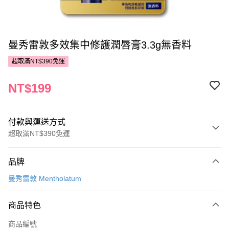
曼秀雷敦多效集中修護潤唇膏3.3g無香料
超取滿NT$390免運
NT$199
付款與運送方式
超取滿NT$390免運
付款方式
品牌
POYA支付
曼秀雷敦 Mentholatum
信用卡一次付款
商品特色
超商取貨付款
商品編號
LINE Pay