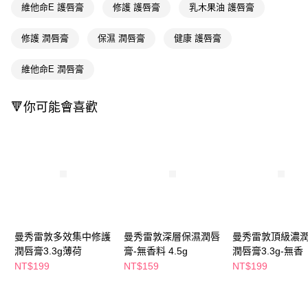
萊爾富取貨付款
※ 請注意：結帳手續完成當下不需立刻繳費，但若您需要取消訂單，請聯絡
維他命E 護唇膏
修護 護唇膏
乳木果油 護唇膏
每筆NT$65，滿NT$490(含以上)免運費
購買商品的店家。未經商家同意取消之訂單仍視為有效，需透過AFTEE先享
後付繳納相關費用。
修護 潤唇膏
保濕 潤唇膏
健康 護唇膏
付款後萊爾富取貨
※ 交易是否成功請以「AFTEE先享後付 」之結帳頁面顯示為準，若有關於
是否繳費成功／繳費後需取消欲退款等相關疑問，請聯繫「AFTEE先享後付
每筆NT$65，滿NT$490(含以上)免運費
客戶支援中心」
https://netprotections.freshdesk.com/support/home
維他命E 潤唇膏
7-11取貨付款
【注意事項】
🔻你可能會喜歡
１．透過由恩沛科技股份有限公司提供之「AFTEE先享後付」服務完成之交
每筆NT$65，滿NT$490(含以上)免運費
易，需依本服務之必要範圍內提供個人資料，並將交易相關給付款項請求債
權轉讓予恩沛科技股份有限公司。
付款後7-11取貨
２．關於個人資料處理事宜，請瀏覽以下網址：
每筆NT$65，滿NT$490(含以上)免運費
https://aftee.tw/terms/#terms3
３．未成年的使用者請事先徵得法定代理人或監護人之同意方可使用
宅配(本島)
「AFTEE先享後付」，若未經同意申辦者引起之損失，本公司不負相關責
任。
每筆NT$100，滿NT$790(含以上)免運費
４．使用「AFTEE先享後付」時，將依據個別帳號之用戶狀況，依本公司即
時審查核予不同之上限額度；若仍有額度不足之情形，本公司將視審查結果
付款後寶雅門市自取(由倉庫統一出貨)
請求用戶進行身份認證。
曼秀雷敦多效集中修護
曼秀雷敦深層保濕潤唇
曼秀雷敦頂級濃
每筆NT$80，滿NT$290(含以上)免運費
５．嚴禁一人註冊多個帳號或使用他人資訊註冊。若發現惡意使用之情形，
潤唇膏3.3g薄荷
膏-無香料 4.5g
潤唇膏3.3g-無香
恩沛科技股份有限公司將有權停止該用戶之使用額度並採取法律行動。
NT$199
NT$159
NT$199