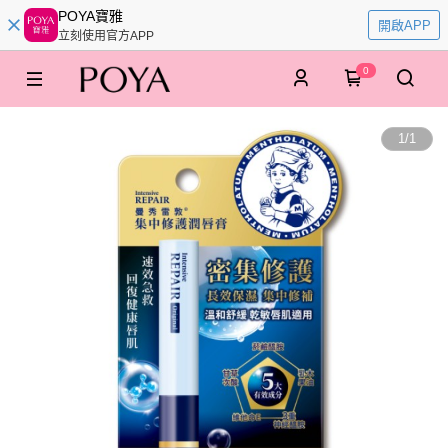
POYA寶雅
開啟APP
立刻使用官方APP
0
1
/
1