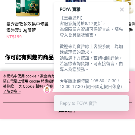
POYA 寶雅
【重要通知】
客服系統將於8/17更新，
曼秀雷敦多效集中修護
曼秀雷敦深層保濕潤唇
曼秀雷敦頂級濃
為保障留言資訊可保留查詢，請先
潤唇膏3.3g薄荷
膏-無香料 4.5g
潤唇膏3.3g-無香
登入會員帳號留言。
NT$199
NT$159
NT$199
歡迎來到寶雅線上客服系統。為加
速處理您的需求，
你可能有興趣的商品
全站排行
請點選下方按鈕，查詢相關詳情，
若無欲查詢資訊，可直接留言，由
專人為您服務。
本網站中使用 cookie，欲查詢有關本網站使用 cookie 方式之詳情，及若您不希
★客服服務時間：08:30-12:30 /
熱門標籤
望在電腦上使用 cookie 時應如何變更電腦的 cookie 設定，請參閱本網站「
隱私
13:30-17:30 (假日/國定假日休息)
權條款
」之 Cookie 聲明。您繼續使用本網站即表示您同意本公司得按本網站使
用條款之 Cookie 聲明使用 cookie。
了解更多 >
Reply to POYA 寶雅
我知道了