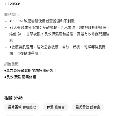
11120568
Apple Pay
商品特色
街口支付
●99.9%+敏感唇肌使用者實證溫和不刺激
悠遊付
●5大有效成分添加：菸鹼醯胺、乳木果油、3重神經神經醯胺、
維他命E、甘草次酸，長效保濕溫和舒緩，實證有效修護問題唇
Google Pay
肌
AFTEE先享後付
●敏感唇肌適用，速效急救敏感、唇紋、起皮、乾燥等唇肌問
相關說明
題，回復健康唇肌！
【關於「AFTEE先享後付」】
即享券
AFTEE先享後付是「在收到商品之後才付款」的支付方式。 讓您購物簡單
銷售重點
便利好安心！
●專為乾燥敏感的問題唇肌研製！
１．簡單：不需註冊會員、不需綁卡、不需儲值。
運送方式
２．便利：只要手機號碼，簡訊認證，即可結帳。
●長效保濕 密集修護
３．安心：先確認商品／服務後，再付款。
全家取貨付款
每筆NT$65，滿NT$390(含以上)免運費
【「AFTEE先享後付」結帳流程】
１．於結帳方式選擇「AFTEE先享後付」後，將跳轉至「AFTEE先享後付」
相關分類
付款後全家取貨
結帳頁面，進行簡訊認證並確認金額後，即可完成結帳。
２．訂單成立數日內，您將收到繳費通知簡訊。
每筆NT$65，滿NT$390(含以上)免運費
曼秀雷敦 唇肌護理
保濕 護唇膏
曼秀雷敦 護唇膏
３．收到繳費通知簡訊後14天內，點擊此簡訊中的連結，可透過四大超商／
ATM／網路銀行／等多元方式進行付款，方視為交易完成。