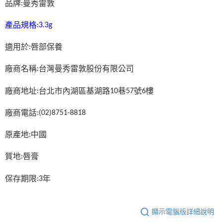
品牌
曼秀雷敦
:
產品規格
:3.3g
適用於
唇部保養
:
廠商名稱
台灣曼秀雷敦股份有限公司
:
廠商地址
台北市內湖區基湖路
巷
號
樓
:
10
57
6
廠商電話
:(02)8751-8818
原產地
中國
:
質地
唇膏
:
保存期限
年
:3
顯示電腦版詳細說明