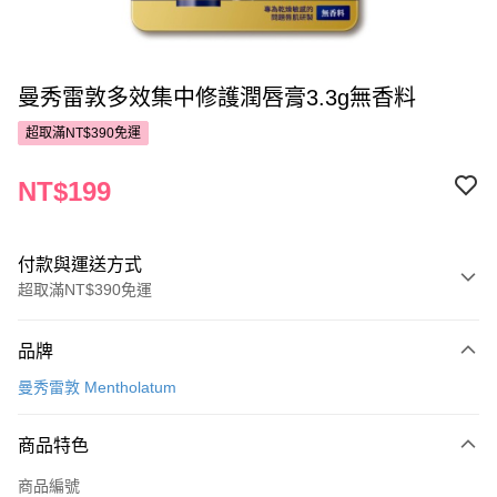
曼秀雷敦多效集中修護潤唇膏3.3g無香料
超取滿NT$390免運
NT$199
付款與運送方式
超取滿NT$390免運
付款方式
品牌
POYA支付
曼秀雷敦 Mentholatum
信用卡一次付款
商品特色
超商取貨付款
商品編號
LINE Pay