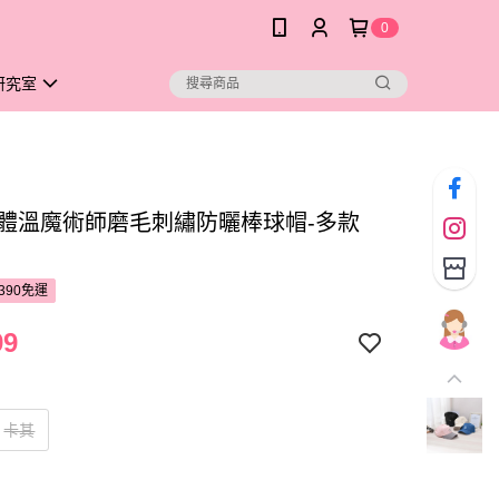
0
研究室
bell體溫魔術師磨毛刺繡防曬棒球帽-多款
390免運
99
卡其