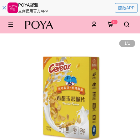
POYA寶雅
開啟APP
立刻使用官方APP
0
1
/
1