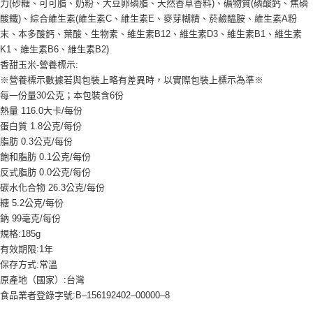
力(砂糖、可可脂、奶粉、大豆卵磷脂、天然香草香料)、礦物質(磷酸鈣、焦磷
酸鐵)、綜合維生素(維生素C、維生素E、麥芽糊精、菸鹼醯胺、維生素A粉
末、本多酸鈣、葉酸、生物素、維生素B12、維生素D3、維生素B1、維生素
K1、維生素B6、維生素B2)
香甜玉米-營養標示:
※營養標示數據若與包裝上略有差異時，以實際包裝上標示為準※
每一份量30公克；本包裝含6份
熱量 116.0大卡/每份
蛋白質 1.8公克/每份
脂肪 0.3公克/每份
飽和脂肪 0.1公克/每份
反式脂肪 0.0公克/每份
碳水化合物 26.3公克/每份
糖 5.2公克/每份
鈉 99毫克/每份
規格:185g
有效期限:1年
保存方式:常溫
原產地（國家）:台灣
食品業者登錄字號:B–156192402–00000–8