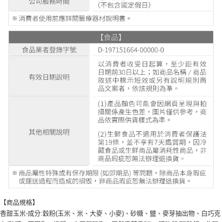
【商品規格】
香甜玉米-成分:穀粉(玉米、米、大麥、小麥)、砂糖、鹽、麥芽抽出物、白巧克