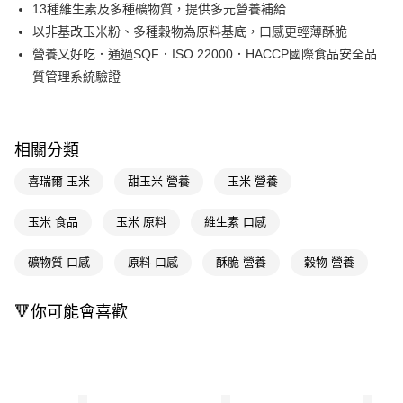
LINE Pay
13種維生素及多種礦物質，提供多元營養補給
以非基改玉米粉、多種穀物為原料基底，口感更輕薄酥脆
Apple Pay
營養又好吃．通過SQF．ISO 22000．HACCP國際食品安全品
街口支付
質管理系統驗證
悠遊付
Google Pay
相關分類
AFTEE先享後付
喜瑞爾 玉米
甜玉米 營養
玉米 營養
相關說明
【關於「AFTEE先享後付」】
玉米 食品
玉米 原料
維生素 口感
即享券
AFTEE先享後付是「在收到商品之後才付款」的支付方式。 讓您購物簡單
便利好安心！
１．簡單：不需註冊會員、不需綁卡、不需儲值。
礦物質 口感
原料 口感
酥脆 營養
穀物 營養
運送方式
２．便利：只要手機號碼，簡訊認證，即可結帳。
３．安心：先確認商品／服務後，再付款。
全家取貨付款
🔻你可能會喜歡
每筆NT$65，滿NT$390(含以上)免運費
【「AFTEE先享後付」結帳流程】
１．於結帳方式選擇「AFTEE先享後付」後，將跳轉至「AFTEE先享後付」
付款後全家取貨
結帳頁面，進行簡訊認證並確認金額後，即可完成結帳。
２．訂單成立數日內，您將收到繳費通知簡訊。
每筆NT$65，滿NT$390(含以上)免運費
３．收到繳費通知簡訊後14天內，點擊此簡訊中的連結，可透過四大超商／