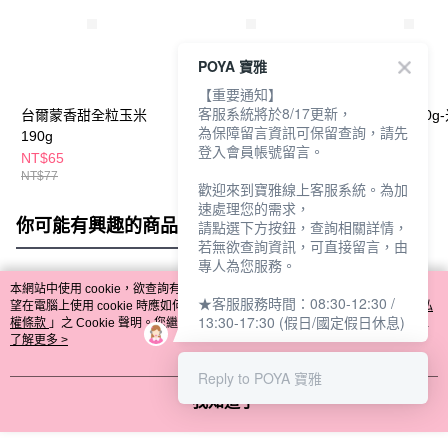
POYA 寶雅
【重要通知】
客服系統將於8/17更新，
台爾蒙香甜全粒玉米
上好佳脆片105g-玉米
琣伯莉餅乾170g
為保障留言資訊可保留查詢，請先
190g
口味
登入會員帳號留言。
NT$65
NT$69
NT$179
NT$77
NT$199
歡迎來到寶雅線上客服系統。為加
速處理您的需求，
你可能有興趣的商品
全站排行
請點選下方按鈕，查詢相關詳情，
若無欲查詢資訊，可直接留言，由
專人為您服務。
本網站中使用 cookie，欲查詢有關本網站使用 cookie 方式之詳情，及若您不希
★客服服務時間：08:30-12:30 /
熱門標籤
望在電腦上使用 cookie 時應如何變更電腦的 cookie 設定，請參閱本網站「
隱私
13:30-17:30 (假日/國定假日休息)
權條款
」之 Cookie 聲明。您繼續使用本網站即表示您同意本公司得按本網站使
用條款之 Cookie 聲明使用 cookie。
了解更多 >
Reply to POYA 寶雅
我知道了