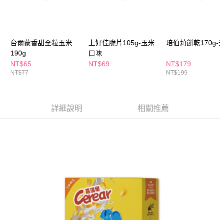
ATM／網路銀行／等多元方式進行付款，方視為交易完成。
萊爾富取貨付款
※ 請注意：結帳手續完成當下不需立刻繳費，但若您需要取消訂單，請聯絡
每筆NT$65，滿NT$490(含以上)免運費
購買商品的店家。未經商家同意取消之訂單仍視為有效，需透過AFTEE先享
後付繳納相關費用。
付款後萊爾富取貨
※ 交易是否成功請以「AFTEE先享後付 」之結帳頁面顯示為準，若有關於
台爾蒙香甜全粒玉米
上好佳脆片105g-玉米
琣伯莉餅乾170g
是否繳費成功／繳費後需取消欲退款等相關疑問，請聯繫「AFTEE先享後付
每筆NT$65，滿NT$490(含以上)免運費
190g
口味
客戶支援中心」
https://netprotections.freshdesk.com/support/home
NT$65
NT$69
NT$179
7-11取貨付款
NT$77
NT$199
【注意事項】
１．透過由恩沛科技股份有限公司提供之「AFTEE先享後付」服務完成之交
每筆NT$65，滿NT$490(含以上)免運費
易，需依本服務之必要範圍內提供個人資料，並將交易相關給付款項請求債
權轉讓予恩沛科技股份有限公司。
付款後7-11取貨
詳細說明
相關推薦
２．關於個人資料處理事宜，請瀏覽以下網址：
每筆NT$65，滿NT$490(含以上)免運費
https://aftee.tw/terms/#terms3
３．未成年的使用者請事先徵得法定代理人或監護人之同意方可使用
宅配(本島)
「AFTEE先享後付」，若未經同意申辦者引起之損失，本公司不負相關責
任。
每筆NT$100，滿NT$790(含以上)免運費
４．使用「AFTEE先享後付」時，將依據個別帳號之用戶狀況，依本公司即
時審查核予不同之上限額度；若仍有額度不足之情形，本公司將視審查結果
付款後寶雅門市自取(由倉庫統一出貨)
請求用戶進行身份認證。
每筆NT$80，滿NT$290(含以上)免運費
５．嚴禁一人註冊多個帳號或使用他人資訊註冊。若發現惡意使用之情形，
恩沛科技股份有限公司將有權停止該用戶之使用額度並採取法律行動。