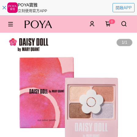
POYA寶雅
開啟APP
立刻使用官方APP
0
1
/
1