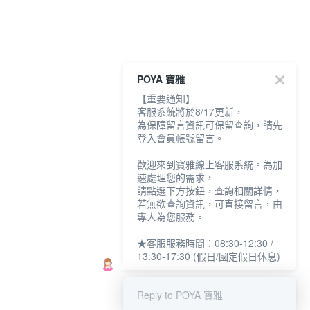
POYA 寶雅
【重要通知】
客服系統將於8/17更新，
DAISY DOLL I Draw
DAISY DOLL 小花3合
DAISY DOLL 
為保障留言資訊可保留查詢，請先
小花四色眼影盤5.2g-
1立體眉彩筆0.4g -多
長效眼線液 0.5ml
登入會員帳號留言。
多款任選
款任選
色任選
NT$660
NT$520
NT$520
歡迎來到寶雅線上客服系統。為加
速處理您的需求，
你可能有興趣的商品
全站排行
請點選下方按鈕，查詢相關詳情，
若無欲查詢資訊，可直接留言，由
專人為您服務。
本網站中使用 cookie，欲查詢有關本網站使用 cookie 方式之詳情，及若您不希
★客服服務時間：08:30-12:30 /
熱門標籤
望在電腦上使用 cookie 時應如何變更電腦的 cookie 設定，請參閱本網站「
隱私
13:30-17:30 (假日/國定假日休息)
權條款
」之 Cookie 聲明。您繼續使用本網站即表示您同意本公司得按本網站使
用條款之 Cookie 聲明使用 cookie。
了解更多 >
Reply to POYA 寶雅