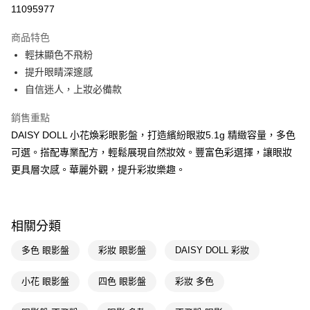
信用卡一次付款
11095977
超商取貨付款
商品特色
LINE Pay
輕抹顯色不飛粉
提升眼睛深邃感
Apple Pay
自信迷人，上妝必備款
街口支付
銷售重點
悠遊付
DAISY DOLL 小花煥彩眼影盤，打造繽紛眼妝5.1g 精緻容量，多色
可選。搭配專業配方，輕鬆展現自然妝效。豐富色彩選擇，讓眼妝
Google Pay
更具層次感。華麗外觀，提升彩妝樂趣。
AFTEE先享後付
相關說明
【關於「AFTEE先享後付」】
即享券
相關分類
AFTEE先享後付是「在收到商品之後才付款」的支付方式。 讓您購物簡單
便利好安心！
１．簡單：不需註冊會員、不需綁卡、不需儲值。
多色 眼影盤
彩妝 眼影盤
DAISY DOLL 彩妝
運送方式
２．便利：只要手機號碼，簡訊認證，即可結帳。
３．安心：先確認商品／服務後，再付款。
全家取貨付款
小花 眼影盤
四色 眼影盤
彩妝 多色
每筆NT$65，滿NT$390(含以上)免運費
【「AFTEE先享後付」結帳流程】