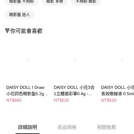
１．於結帳方式選擇「AFTEE先享後付」後，將跳轉至「AFTEE先享後付」
眼影盤 不飛粉
眼影 多款
不飛粉 眼影
付款後全家取貨
結帳頁面，進行簡訊認證並確認金額後，即可完成結帳。
２．訂單成立數日內，您將收到繳費通知簡訊。
每筆NT$65，滿NT$390(含以上)免運費
眼影盤 迷人
３．收到繳費通知簡訊後14天內，點擊此簡訊中的連結，可透過四大超商／
ATM／網路銀行／等多元方式進行付款，方視為交易完成。
萊爾富取貨付款
※ 請注意：結帳手續完成當下不需立刻繳費，但若您需要取消訂單，請聯絡
🔻你可能會喜歡
每筆NT$65，滿NT$490(含以上)免運費
購買商品的店家。未經商家同意取消之訂單仍視為有效，需透過AFTEE先享
後付繳納相關費用。
付款後萊爾富取貨
※ 交易是否成功請以「AFTEE先享後付 」之結帳頁面顯示為準，若有關於
是否繳費成功／繳費後需取消欲退款等相關疑問，請聯繫「AFTEE先享後付
每筆NT$65，滿NT$490(含以上)免運費
客戶支援中心」
https://netprotections.freshdesk.com/support/home
7-11取貨付款
【注意事項】
１．透過由恩沛科技股份有限公司提供之「AFTEE先享後付」服務完成之交
每筆NT$65，滿NT$490(含以上)免運費
易，需依本服務之必要範圍內提供個人資料，並將交易相關給付款項請求債
權轉讓予恩沛科技股份有限公司。
付款後7-11取貨
２．關於個人資料處理事宜，請瀏覽以下網址：
DAISY DOLL I Draw
DAISY DOLL 小花3合
DAISY DOLL 
每筆NT$65，滿NT$490(含以上)免運費
https://aftee.tw/terms/#terms3
小花四色眼影盤5.2g-
1立體眉彩筆0.4g -多
長效眼線液 0.5ml
３．未成年的使用者請事先徵得法定代理人或監護人之同意方可使用
多款任選
款任選
色任選
NT$660
NT$520
NT$520
宅配(本島)
「AFTEE先享後付」，若未經同意申辦者引起之損失，本公司不負相關責
任。
每筆NT$100，滿NT$790(含以上)免運費
４．使用「AFTEE先享後付」時，將依據個別帳號之用戶狀況，依本公司即
時審查核予不同之上限額度；若仍有額度不足之情形，本公司將視審查結果
付款後寶雅門市自取(由倉庫統一出貨)
請求用戶進行身份認證。
詳細說明
商品規格
相關推薦
每筆NT$80，滿NT$290(含以上)免運費
５．嚴禁一人註冊多個帳號或使用他人資訊註冊。若發現惡意使用之情形，