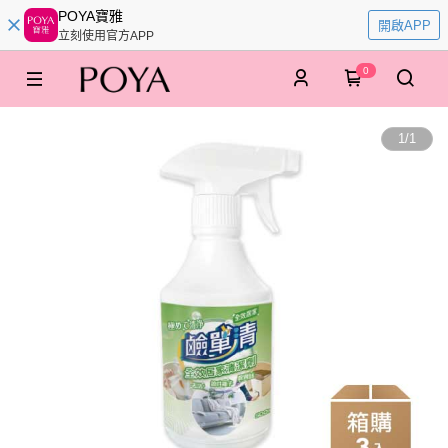
POYA寶雅
開啟APP
立刻使用官方APP
0
1
/
1