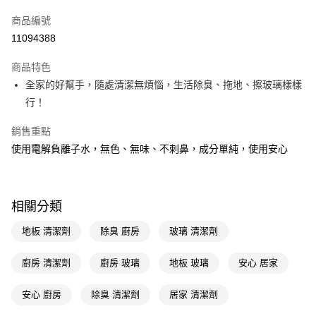
POYA支付
商品編號
信用卡一次付款
11094388
LINE Pay
商品特色
Apple Pay
全家的好幫手，隨處清潔無煩惱，生活除臭、拖地、擦玻璃樣樣
行！
街口支付
銷售重點
悠遊付
使用電解負離子水，無色、無味、不刺鼻，成分單純，使用安心
Google Pay
AFTEE先享後付
相關說明
相關分類
【關於「AFTEE先享後付」】
地板 清潔劑
除臭 廚房
玻璃 清潔劑
AFTEE先享後付是「在收到商品之後才付款」的支付方式。 讓您購物簡單
運送方式
便利好安心！
１．簡單：不需註冊會員、不需綁卡、不需儲值。
宅配(廠商直送🚚)
廚房 清潔劑
廚房 玻璃
地板 玻璃
安心 居家
２．便利：只要手機號碼，簡訊認證，即可結帳。
每筆NT$100，滿NT$590(含以上)免運費
３．安心：先確認商品／服務後，再付款。
安心 廚房
除臭 清潔劑
居家 清潔劑
宅配(離島廠商直送🚚)
【「AFTEE先享後付」結帳流程】