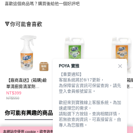
喜歡這個商品嗎？購買後給他一個好評吧
🔻你可能會喜歡
POYA 寶雅
【重要通知】
客服系統將於8/17更新，
【廠商直送】(箱購)鹼
【廠商直送】(箱購)鹼
【廠商直送】(箱
為保障留言資訊可保留查詢，請先
單清廚房清潔劑
單清全效居家清潔劑
單清廚房清潔劑
登入會員帳號留言。
500ml*3入
3800ml*6入
3800ml*6入
NT$399
NT$2,880
NT$2,880
NT$550
NT$4,000
NT$4,000
歡迎來到寶雅線上客服系統。為加
速處理您的需求，
你可能有興趣的商品
全站排行
請點選下方按鈕，查詢相關詳情，
若無欲查詢資訊，可直接留言，由
專人為您服務。
本網站中使用 cookie，欲查詢有關本網站使用 cookie 方式之詳情，及若您不希