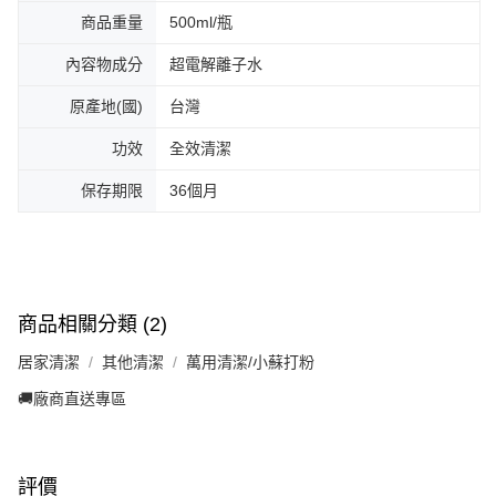
商品重量
500ml/瓶
內容物成分
超電解離子水
原產地(國)
台灣
功效
全效清潔
保存期限
36個月
商品相關分類 (2)
居家清潔
其他清潔
萬用清潔/小蘇打粉
🚚廠商直送專區
評價