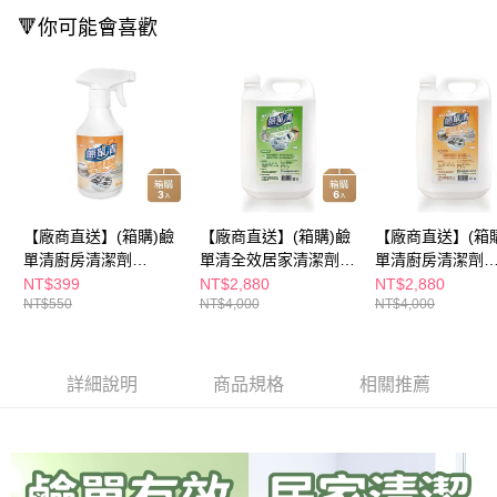
１．於結帳方式選擇「AFTEE先享後付」後，將跳轉至「AFTEE先享後付」
每筆NT$300
🔻你可能會喜歡
結帳頁面，進行簡訊認證並確認金額後，即可完成結帳。
２．訂單成立數日內，您將收到繳費通知簡訊。
３．收到繳費通知簡訊後14天內，點擊此簡訊中的連結，可透過四大超商／
ATM／網路銀行／等多元方式進行付款，方視為交易完成。
※ 請注意：結帳手續完成當下不需立刻繳費，但若您需要取消訂單，請聯絡
購買商品的店家。未經商家同意取消之訂單仍視為有效，需透過AFTEE先享
後付繳納相關費用。
※ 交易是否成功請以「AFTEE先享後付 」之結帳頁面顯示為準，若有關於
是否繳費成功／繳費後需取消欲退款等相關疑問，請聯繫「AFTEE先享後付
客戶支援中心」
https://netprotections.freshdesk.com/support/home
【廠商直送】(箱購)鹼
【廠商直送】(箱購)鹼
【廠商直送】(箱
【注意事項】
單清廚房清潔劑
單清全效居家清潔劑
單清廚房清潔劑
１．透過由恩沛科技股份有限公司提供之「AFTEE先享後付」服務完成之交
500ml*3入
3800ml*6入
3800ml*6入
NT$399
NT$2,880
NT$2,880
易，需依本服務之必要範圍內提供個人資料，並將交易相關給付款項請求債
NT$550
NT$4,000
NT$4,000
權轉讓予恩沛科技股份有限公司。
２．關於個人資料處理事宜，請瀏覽以下網址：
https://aftee.tw/terms/#terms3
３．未成年的使用者請事先徵得法定代理人或監護人之同意方可使用
詳細說明
商品規格
相關推薦
「AFTEE先享後付」，若未經同意申辦者引起之損失，本公司不負相關責
任。
４．使用「AFTEE先享後付」時，將依據個別帳號之用戶狀況，依本公司即
時審查核予不同之上限額度；若仍有額度不足之情形，本公司將視審查結果
請求用戶進行身份認證。
５．嚴禁一人註冊多個帳號或使用他人資訊註冊。若發現惡意使用之情形，