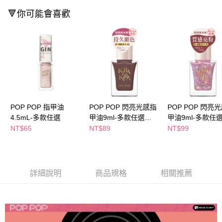
２．訂單成立數日內，您將收到繳費通知簡訊。
每筆NT$65，滿NT$390(含以上)免運費
🔻你可能會喜歡
３．收到繳費通知簡訊後14天內，點擊此簡訊中的連結，可透過四大超商／
ATM／網路銀行／等多元方式進行付款，方視為交易完成。
萊爾富取貨付款
※ 請注意：結帳手續完成當下不需立刻繳費，但若您需要取消訂單，請聯絡
每筆NT$65，滿NT$490(含以上)免運費
購買商品的店家。未經商家同意取消之訂單仍視為有效，需透過AFTEE先享
後付繳納相關費用。
付款後萊爾富取貨
※ 交易是否成功請以「AFTEE先享後付 」之結帳頁面顯示為準，若有關於
是否繳費成功／繳費後需取消欲退款等相關疑問，請聯繫「AFTEE先享後付
每筆NT$65，滿NT$490(含以上)免運費
客戶支援中心」
https://netprotections.freshdesk.com/support/home
7-11取貨付款
【注意事項】
１．透過由恩沛科技股份有限公司提供之「AFTEE先享後付」服務完成之交
每筆NT$65，滿NT$490(含以上)免運費
POP POP 指甲油
POP POP 閃亮光感指
POP POP 閃亮
易，需依本服務之必要範圍內提供個人資料，並將交易相關給付款項請求債
4.5mL-多款任選
甲油9ml-多款任選
甲油9ml-多款任
權轉讓予恩沛科技股份有限公司。
付款後7-11取貨
(P102-110)
(P111-115)
NT$65
NT$89
NT$99
２．關於個人資料處理事宜，請瀏覽以下網址：
每筆NT$65，滿NT$490(含以上)免運費
https://aftee.tw/terms/#terms3
３．未成年的使用者請事先徵得法定代理人或監護人之同意方可使用
宅配(本島)
「AFTEE先享後付」，若未經同意申辦者引起之損失，本公司不負相關責
任。
每筆NT$100，滿NT$790(含以上)免運費
詳細說明
商品規格
相關推薦
４．使用「AFTEE先享後付」時，將依據個別帳號之用戶狀況，依本公司即
時審查核予不同之上限額度；若仍有額度不足之情形，本公司將視審查結果
付款後寶雅門市自取(由倉庫統一出貨)
請求用戶進行身份認證。
每筆NT$80，滿NT$290(含以上)免運費
５．嚴禁一人註冊多個帳號或使用他人資訊註冊。若發現惡意使用之情形，
恩沛科技股份有限公司將有權停止該用戶之使用額度並採取法律行動。