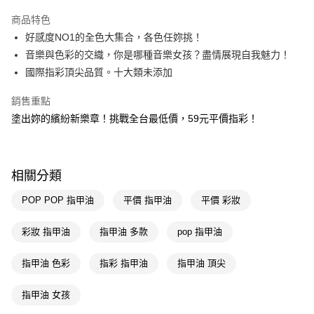
超商取貨付款
商品特色
LINE Pay
好感度NO1的全色大集合，各色任妳挑！
音樂與色彩的交織，你是哪種音樂女孩？盡情展現自我魅力！
Apple Pay
國際指彩頂尖品質。十大類未添加
街口支付
銷售重點
悠遊付
塗出妳的繽紛新樂章！挑戰全台最低價，59元平價指彩！
Google Pay
AFTEE先享後付
相關分類
相關說明
【關於「AFTEE先享後付」】
POP POP 指甲油
平價 指甲油
平價 彩妝
即享券
AFTEE先享後付是「在收到商品之後才付款」的支付方式。 讓您購物簡單
便利好安心！
彩妝 指甲油
指甲油 多款
pop 指甲油
１．簡單：不需註冊會員、不需綁卡、不需儲值。
運送方式
２．便利：只要手機號碼，簡訊認證，即可結帳。
３．安心：先確認商品／服務後，再付款。
指甲油 色彩
指彩 指甲油
指甲油 頂尖
全家取貨付款
每筆NT$65，滿NT$390(含以上)免運費
【「AFTEE先享後付」結帳流程】
指甲油 女孩
１．於結帳方式選擇「AFTEE先享後付」後，將跳轉至「AFTEE先享後付」
付款後全家取貨
結帳頁面，進行簡訊認證並確認金額後，即可完成結帳。