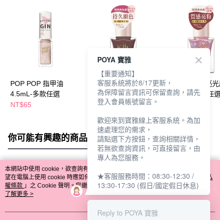
POYA 寶雅
【重要通知】
客服系統將於8/17更新，
POP POP 指甲油
POP POP 閃亮光感指
POP POP 閃亮
為保障留言資訊可保留查詢，請先
4.5mL-多款任選
甲油9ml-多款任選
甲油9ml-多款任
登入會員帳號留言。
(P102-110)
(P111-115)
NT$65
NT$89
NT$99
歡迎來到寶雅線上客服系統。為加
速處理您的需求，
你可能有興趣的商品
全站排行
請點選下方按鈕，查詢相關詳情，
若無欲查詢資訊，可直接留言，由
專人為您服務。
本網站中使用 cookie，欲查詢有關本網站使用 cookie 方式之詳情，及若您不希
★客服服務時間：08:30-12:30 /
熱門標籤
望在電腦上使用 cookie 時應如何變更電腦的 cookie 設定，請參閱本網站「
隱私
13:30-17:30 (假日/國定假日休息)
權條款
」之 Cookie 聲明。您繼續使用本網站即表示您同意本公司得按本網站使
用條款之 Cookie 聲明使用 cookie。
了解更多 >
Reply to POYA 寶雅