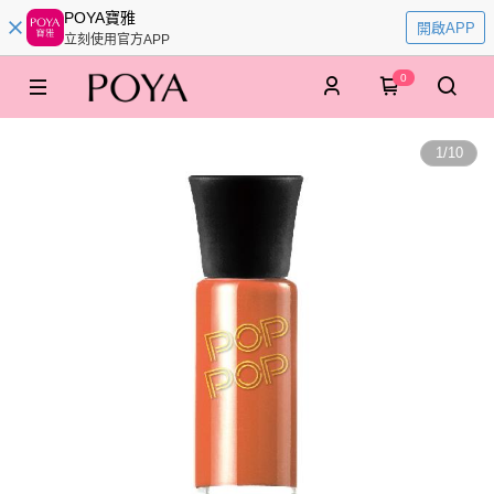
POYA寶雅
開啟APP
立刻使用官方APP
0
1
/
10