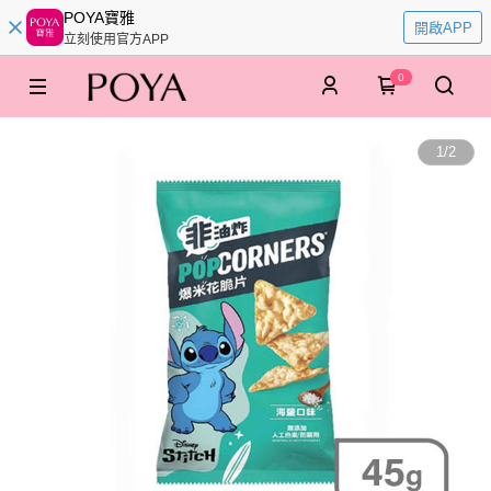
POYA寶雅
開啟APP
立刻使用官方APP
0
1
/
2