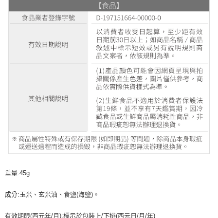
重量:45g
成分:玉米、玄米油、食鹽(海鹽)。
有效期限(西元年/月):標示於包裝上/下排(西元日/月/年)