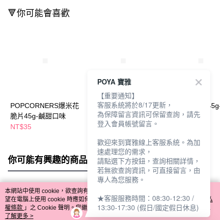
🔻你可能會喜歡
POYA 寶雅
【重要通知】
客服系統將於8/17更新，
POPCORNERS爆米花
OhonosJumbo浪切洋
卡滋芋頭脆片45g
為保障留言資訊可保留查詢，請先
脆片45g-鹹甜口味
芋片90g-海鹽口味
風味
登入會員帳號留言。
NT$35
NT$115
NT$39
NT$125
歡迎來到寶雅線上客服系統。為加
速處理您的需求，
你可能有興趣的商品
全站排行
請點選下方按鈕，查詢相關詳情，
若無欲查詢資訊，可直接留言，由
專人為您服務。
本網站中使用 cookie，欲查詢有關本網站使用 cookie 方式之詳情，及若您不希
★客服服務時間：08:30-12:30 /
熱門標籤
望在電腦上使用 cookie 時應如何變更電腦的 cookie 設定，請參閱本網站「
隱私
13:30-17:30 (假日/國定假日休息)
權條款
」之 Cookie 聲明。您繼續使用本網站即表示您同意本公司得按本網站使
用條款之 Cookie 聲明使用 cookie。
了解更多 >