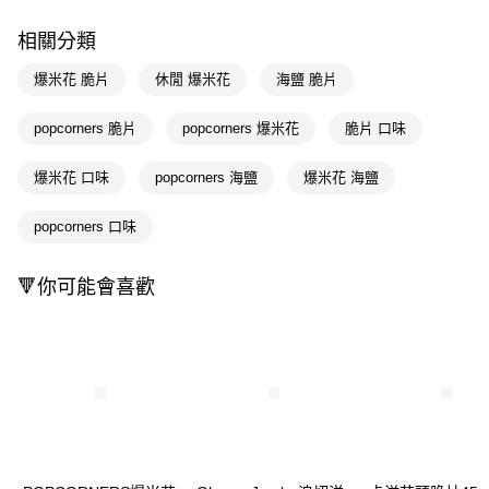
LINE Pay
相關分類
Apple Pay
爆米花 脆片
休閒 爆米花
海鹽 脆片
街口支付
popcorners 脆片
popcorners 爆米花
脆片 口味
悠遊付
爆米花 口味
popcorners 海鹽
爆米花 海鹽
Google Pay
AFTEE先享後付
popcorners 口味
相關說明
【關於「AFTEE先享後付」】
🔻你可能會喜歡
即享券
AFTEE先享後付是「在收到商品之後才付款」的支付方式。 讓您購物簡單
便利好安心！
１．簡單：不需註冊會員、不需綁卡、不需儲值。
運送方式
２．便利：只要手機號碼，簡訊認證，即可結帳。
３．安心：先確認商品／服務後，再付款。
全家取貨付款
每筆NT$65，滿NT$390(含以上)免運費
【「AFTEE先享後付」結帳流程】
１．於結帳方式選擇「AFTEE先享後付」後，將跳轉至「AFTEE先享後付」
付款後全家取貨
結帳頁面，進行簡訊認證並確認金額後，即可完成結帳。
２．訂單成立數日內，您將收到繳費通知簡訊。
每筆NT$65，滿NT$390(含以上)免運費
３．收到繳費通知簡訊後14天內，點擊此簡訊中的連結，可透過四大超商／