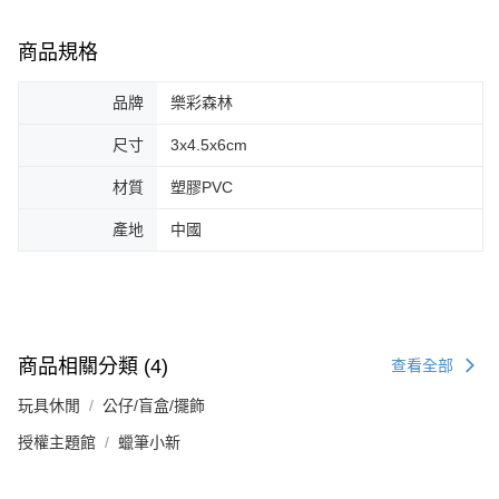
商品規格
品牌
樂彩森林
尺寸
3x4.5x6cm
材質
塑膠PVC
產地
中國
商品相關分類 (4)
查看全部
玩具休閒
公仔/盲盒/擺飾
授權主題館
蠟筆小新