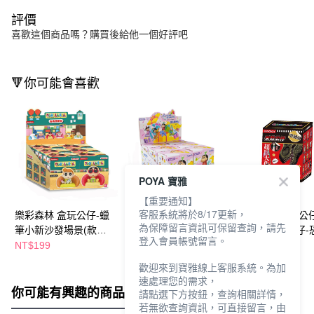
評價
喜歡這個商品嗎？購買後給他一個好評吧
🔻你可能會喜歡
POYA 寶雅
【重要通知】
客服系統將於8/17更新，
樂彩森林 盒玩公仔-蠟
樂彩森林 盒玩公仔-蠟
樂彩森林 盒玩公
為保障留言資訊可保留查詢，請先
筆小新沙發場景(款式
筆小新派對場景(款式
筆小新米粒公仔-
登入會員帳號留言。
隨機出貨)
隨機出貨)
日記(款式隨機出貨
NT$199
NT$199
NT$138
NT$168
歡迎來到寶雅線上客服系統。為加
速處理您的需求，
你可能有興趣的商品
全站排行
請點選下方按鈕，查詢相關詳情，
若無欲查詢資訊，可直接留言，由