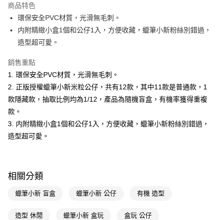
商品特色
LINE Pay
環保安全PVC材質，光滑無毛刺。
内附精緻小盒1個和公仔1入，方便收藏，蠟筆小新粉絲別錯過，
Apple Pay
造型超可愛。
街口支付
銷售重點
悠遊付
1. 環保安全PVC材質，光滑無毛刺。
2. 正版授權蠟筆小新米粒公仔，共有12款，其中11款是普通款，1
Google Pay
款隱藏款，抽取比例均為1/12，產品為隨機盲盒，有機率獲得重複
AFTEE先享後付
款。
相關說明
3. 内附精緻小盒1個和公仔1入，方便收藏，蠟筆小新粉絲別錯過，
【關於「AFTEE先享後付」】
造型超可愛。
即享券
AFTEE先享後付是「在收到商品之後才付款」的支付方式。 讓您購物簡單
便利好安心！
１．簡單：不需註冊會員、不需綁卡、不需儲值。
運送方式
２．便利：只要手機號碼，簡訊認證，即可結帳。
３．安心：先確認商品／服務後，再付款。
相關分類
全家取貨付款
每筆NT$65，滿NT$390(含以上)免運費
【「AFTEE先享後付」結帳流程】
蠟筆小新 盲盒
蠟筆小新 公仔
有機 造型
１．於結帳方式選擇「AFTEE先享後付」後，將跳轉至「AFTEE先享後付」
付款後全家取貨
結帳頁面，進行簡訊認證並確認金額後，即可完成結帳。
造型 休閒
蠟筆小新 盒玩
盒玩 公仔
２．訂單成立數日內，您將收到繳費通知簡訊。