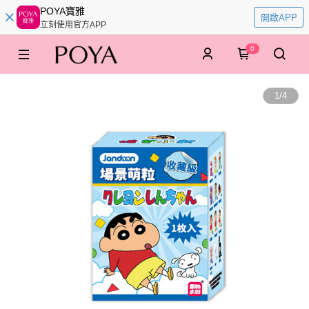
POYA寶雅
開啟APP
立刻使用官方APP
0
1
/
4