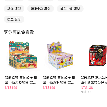
每筆NT$65，滿NT$390(含以上)免運費
３．收到繳費通知簡訊後14天內，點擊此簡訊中的連結，可透過四大超商／
ATM／網路銀行／等多元方式進行付款，方視為交易完成。
環保 造型
蠟筆小新 環保
蠟筆小新 造型
萊爾富取貨付款
※ 請注意：結帳手續完成當下不需立刻繳費，但若您需要取消訂單，請聯絡
每筆NT$65，滿NT$490(含以上)免運費
購買商品的店家。未經商家同意取消之訂單仍視為有效，需透過AFTEE先享
造型 公仔
後付繳納相關費用。
付款後萊爾富取貨
※ 交易是否成功請以「AFTEE先享後付 」之結帳頁面顯示為準，若有關於
是否繳費成功／繳費後需取消欲退款等相關疑問，請聯繫「AFTEE先享後付
每筆NT$65，滿NT$490(含以上)免運費
🔻你可能會喜歡
客戶支援中心」
https://netprotections.freshdesk.com/support/home
7-11取貨付款
【注意事項】
１．透過由恩沛科技股份有限公司提供之「AFTEE先享後付」服務完成之交
每筆NT$65，滿NT$490(含以上)免運費
易，需依本服務之必要範圍內提供個人資料，並將交易相關給付款項請求債
權轉讓予恩沛科技股份有限公司。
付款後7-11取貨
２．關於個人資料處理事宜，請瀏覽以下網址：
每筆NT$65，滿NT$490(含以上)免運費
https://aftee.tw/terms/#terms3
３．未成年的使用者請事先徵得法定代理人或監護人之同意方可使用
宅配(本島)
「AFTEE先享後付」，若未經同意申辦者引起之損失，本公司不負相關責
任。
每筆NT$100，滿NT$790(含以上)免運費
樂彩森林 盒玩公仔-蠟
樂彩森林 盒玩公仔-蠟
樂彩森林 盒玩公
４．使用「AFTEE先享後付」時，將依據個別帳號之用戶狀況，依本公司即
筆小新沙發場景(款式
筆小新派對場景(款式
筆小新米粒公仔-
時審查核予不同之上限額度；若仍有額度不足之情形，本公司將視審查結果
付款後寶雅門市自取(由倉庫統一出貨)
隨機出貨)
隨機出貨)
日記(款式隨機出貨
NT$199
NT$199
NT$138
請求用戶進行身份認證。
NT$168
每筆NT$80，滿NT$290(含以上)免運費
５．嚴禁一人註冊多個帳號或使用他人資訊註冊。若發現惡意使用之情形，
恩沛科技股份有限公司將有權停止該用戶之使用額度並採取法律行動。