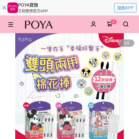
POYA寶雅
開啟APP
立刻使用官方APP
0
1
/
4