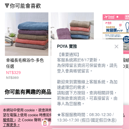
🔻你可能會喜歡
POYA 寶雅
【重要通知】
客服系統將於8/17更新，
幸福長毛棉浴巾-多色
幸福長毛棉毛巾-多款
樂品旅行用雙圓
為保障留言資訊可保留查詢，請先
任選
任選
花棒(單支包)50支
登入會員帳號留言。
NT$329
NT$95
NT$35
NT$369
NT$105
歡迎來到寶雅線上客服系統。為加
速處理您的需求，
你可能有興趣的商品
全站排行
請點選下方按鈕，查詢相關詳情，
若無欲查詢資訊，可直接留言，由
專人為您服務。
本網站中使用 cookie，欲查詢有關本網站使用 cookie 方式之詳情，及若您不希
★客服服務時間：08:30-12:30 /
熱門標籤
望在電腦上使用 cookie 時應如何變更電腦的 cookie 設定，請參閱本網站「
隱私
13:30-17:30 (假日/國定假日休息)
權條款
」之 Cookie 聲明。您繼續使用本網站即表示您同意本公司得按本網站使
用條款之 Cookie 聲明使用 cookie。
了解更多 >