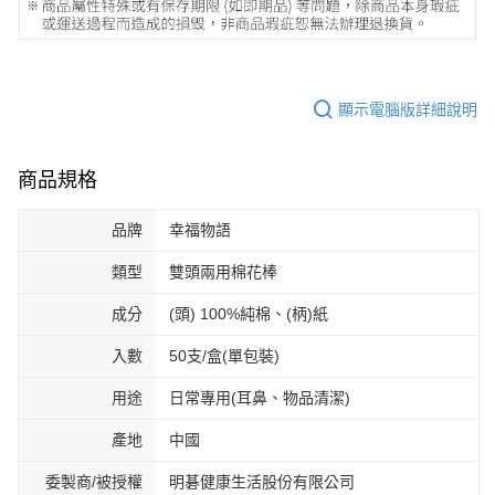
顯示電腦版詳細說明
商品規格
品牌
幸福物語
類型
雙頭兩用棉花棒
成分
(頭) 100%純棉、(柄)紙
入數
50支/盒(單包裝)
用途
日常專用(耳鼻、物品清潔)
產地
中國
委製商/被授權
明碁健康生活股份有限公司