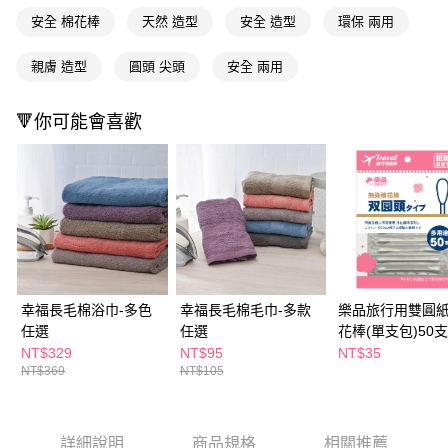
付款後全家取貨
結帳頁面，進行簡訊認證並確認金額後，即可完成結帳。
安全 棉花棒
天然 造型
安全 造型
環保 兩用
２．訂單成立數日內，您將收到繳費通知簡訊。
每筆NT$65，滿NT$390(含以上)免運費
３．收到繳費通知簡訊後14天內，點擊此簡訊中的連結，可透過四大超商／
ATM／網路銀行／等多元方式進行付款，方視為交易完成。
親膚 造型
圓頭 尖頭
安全 兩用
萊爾富取貨付款
※ 請注意：結帳手續完成當下不需立刻繳費，但若您需要取消訂單，請聯絡
每筆NT$65，滿NT$490(含以上)免運費
購買商品的店家。未經商家同意取消之訂單仍視為有效，需透過AFTEE先享
後付繳納相關費用。
🔻你可能會喜歡
付款後萊爾富取貨
※ 交易是否成功請以「AFTEE先享後付 」之結帳頁面顯示為準，若有關於
是否繳費成功／繳費後需取消欲退款等相關疑問，請聯繫「AFTEE先享後付
每筆NT$65，滿NT$490(含以上)免運費
客戶支援中心」
https://netprotections.freshdesk.com/support/home
7-11取貨付款
【注意事項】
１．透過由恩沛科技股份有限公司提供之「AFTEE先享後付」服務完成之交
每筆NT$65，滿NT$490(含以上)免運費
易，需依本服務之必要範圍內提供個人資料，並將交易相關給付款項請求債
權轉讓予恩沛科技股份有限公司。
付款後7-11取貨
２．關於個人資料處理事宜，請瀏覽以下網址：
每筆NT$65，滿NT$490(含以上)免運費
https://aftee.tw/terms/#terms3
幸福長毛棉浴巾-多色
幸福長毛棉毛巾-多款
樂品旅行用雙圓
３．未成年的使用者請事先徵得法定代理人或監護人之同意方可使用
宅配(本島)
任選
任選
花棒(單支包)50支
「AFTEE先享後付」，若未經同意申辦者引起之損失，本公司不負相關責
任。
NT$329
NT$95
NT$35
每筆NT$100，滿NT$790(含以上)免運費
４．使用「AFTEE先享後付」時，將依據個別帳號之用戶狀況，依本公司即
NT$369
NT$105
時審查核予不同之上限額度；若仍有額度不足之情形，本公司將視審查結果
付款後寶雅門市自取(由倉庫統一出貨)
請求用戶進行身份認證。
每筆NT$80，滿NT$290(含以上)免運費
５．嚴禁一人註冊多個帳號或使用他人資訊註冊。若發現惡意使用之情形，
恩沛科技股份有限公司將有權停止該用戶之使用額度並採取法律行動。
詳細說明
商品規格
相關推薦