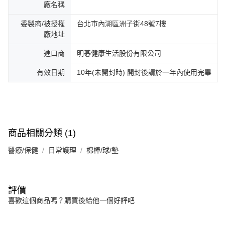
廠名稱
委製商/被授權
台北市內湖區洲子街48號7樓
廠地址
進口商
明碁健康生活股份有限公司
有效日期
10年(未開封時) 開封後請於一年內使用完畢
商品相關分類 (1)
醫療/保健
日常護理
棉棒/球/墊
評價
喜歡這個商品嗎？購買後給他一個好評吧