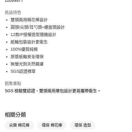
11059577
超商取貨付款
商品特色
LINE Pay
雙頭兩用棉花棒設計
圓頭/尖頭/耳勺頭+螺旋頭設計
Apple Pay
12款IP授權造型隨機設計
街口支付
紙軸包裝設計更衛生
100%優質純棉
悠遊付
原漿紙軸安全環保
Google Pay
無螢光劑天然親膚
SGS認證標章
AFTEE先享後付
相關說明
銷售重點
【關於「AFTEE先享後付」】
SGS 檢驗雙認證、雙頭兩用單包設計更易攜帶衛生。
即享券
AFTEE先享後付是「在收到商品之後才付款」的支付方式。 讓您購物簡單
便利好安心！
１．簡單：不需註冊會員、不需綁卡、不需儲值。
運送方式
２．便利：只要手機號碼，簡訊認證，即可結帳。
３．安心：先確認商品／服務後，再付款。
相關分類
全家取貨付款
每筆NT$65，滿NT$390(含以上)免運費
【「AFTEE先享後付」結帳流程】
尖頭 棉花棒
環保 棉花棒
環保 造型
１．於結帳方式選擇「AFTEE先享後付」後，將跳轉至「AFTEE先享後付」