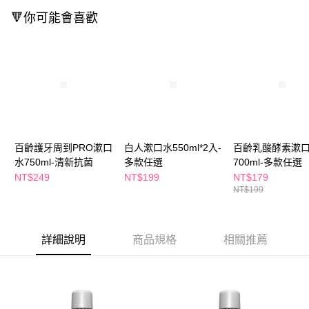
付款後全家取貨
結帳頁面，進行簡訊認證並確認金額後，即可完成結帳。
🔻你可能會喜歡
２．訂單成立數日內，您將收到繳費通知簡訊。
每筆NT$65，滿NT$390(含以上)免運費
３．收到繳費通知簡訊後14天內，點擊此簡訊中的連結，可透過四大超商／
ATM／網路銀行／等多元方式進行付款，方視為交易完成。
萊爾富取貨付款
※ 請注意：結帳手續完成當下不需立刻繳費，但若您需要取消訂單，請聯絡
每筆NT$65，滿NT$490(含以上)免運費
購買商品的店家。未經商家同意取消之訂單仍視為有效，需透過AFTEE先享
後付繳納相關費用。
付款後萊爾富取貨
※ 交易是否成功請以「AFTEE先享後付 」之結帳頁面顯示為準，若有關於
是否繳費成功／繳費後需取消欲退款等相關疑問，請聯繫「AFTEE先享後付
每筆NT$65，滿NT$490(含以上)免運費
客戶支援中心」
https://netprotections.freshdesk.com/support/home
7-11取貨付款
【注意事項】
百齡護牙周到PRO漱口
白人漱口水550ml*2入-
百齡乳酸酵素漱
１．透過由恩沛科技股份有限公司提供之「AFTEE先享後付」服務完成之交
每筆NT$65，滿NT$490(含以上)免運費
水750ml-清新抗菌
多款任選
700ml-多款任選
易，需依本服務之必要範圍內提供個人資料，並將交易相關給付款項請求債
NT$249
NT$199
NT$179
權轉讓予恩沛科技股份有限公司。
付款後7-11取貨
NT$199
２．關於個人資料處理事宜，請瀏覽以下網址：
每筆NT$65，滿NT$490(含以上)免運費
https://aftee.tw/terms/#terms3
３．未成年的使用者請事先徵得法定代理人或監護人之同意方可使用
宅配(本島)
「AFTEE先享後付」，若未經同意申辦者引起之損失，本公司不負相關責
詳細說明
商品規格
相關推薦
任。
每筆NT$100，滿NT$790(含以上)免運費
４．使用「AFTEE先享後付」時，將依據個別帳號之用戶狀況，依本公司即
時審查核予不同之上限額度；若仍有額度不足之情形，本公司將視審查結果
付款後寶雅門市自取(由倉庫統一出貨)
請求用戶進行身份認證。
每筆NT$80，滿NT$290(含以上)免運費
５．嚴禁一人註冊多個帳號或使用他人資訊註冊。若發現惡意使用之情形，
恩沛科技股份有限公司將有權停止該用戶之使用額度並採取法律行動。