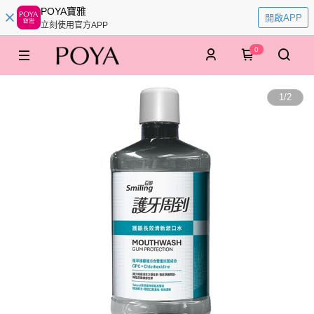
POYA寶雅
開啟APP
立刻使用官方APP
0
1
/
2