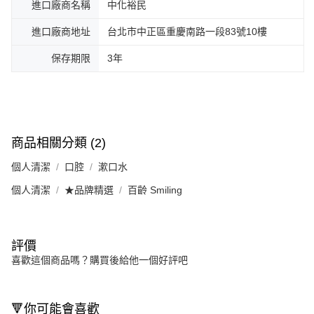
進口廠商名稱
中化裕民
進口廠商地址
台北市中正區重慶南路一段83號10樓
保存期限
3年
商品相關分類 (2)
個人清潔
口腔
漱口水
個人清潔
★品牌精選
百齡 Smiling
評價
喜歡這個商品嗎？購買後給他一個好評吧
🔻你可能會喜歡