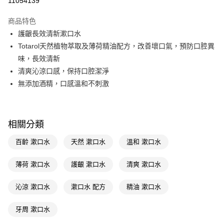
11054139
超商取貨付款
商品特色
LINE Pay
護齦長效清新漱口水
Totarol天然植物萃取及薄荷精油配方，改善壞口氣，預防口腔異
Apple Pay
味，長效清新
街口支付
清爽沁涼口感，保持口腔潔淨
無添加酒精，口感溫和不刺激
悠遊付
Google Pay
AFTEE先享後付
相關分類
相關說明
百齡 漱口水
天然 漱口水
溫和 漱口水
【關於「AFTEE先享後付」】
即享券
AFTEE先享後付是「在收到商品之後才付款」的支付方式。 讓您購物簡單
薄荷 漱口水
護齦 漱口水
清爽 漱口水
便利好安心！
１．簡單：不需註冊會員、不需綁卡、不需儲值。
運送方式
２．便利：只要手機號碼，簡訊認證，即可結帳。
沁涼 漱口水
漱口水 配方
精油 漱口水
３．安心：先確認商品／服務後，再付款。
全家取貨付款
每筆NT$65，滿NT$390(含以上)免運費
牙周 漱口水
【「AFTEE先享後付」結帳流程】
１．於結帳方式選擇「AFTEE先享後付」後，將跳轉至「AFTEE先享後付」