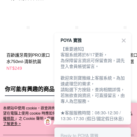
POYA 寶雅
【重要通知】
客服系統將於8/17更新，
百齡護牙周到PRO漱口
白人漱口水550ml*2入-
百齡乳酸酵素漱
為保障留言資訊可保留查詢，請先
水750ml-清新抗菌
多款任選
700ml-多款任選
登入會員帳號留言。
NT$249
NT$199
NT$179
NT$199
歡迎來到寶雅線上客服系統。為加
速處理您的需求，
你可能有興趣的商品
全站排行
請點選下方按鈕，查詢相關詳情，
若無欲查詢資訊，可直接留言，由
專人為您服務。
本網站中使用 cookie，欲查詢有關本網站使用 cookie 方式之詳情，及若您不希
★客服服務時間：08:30-12:30 /
熱門標籤
望在電腦上使用 cookie 時應如何變更電腦的 cookie 設定，請參閱本網站「
隱私
13:30-17:30 (假日/國定假日休息)
權條款
」之 Cookie 聲明。您繼續使用本網站即表示您同意本公司得按本網站使
用條款之 Cookie 聲明使用 cookie。
了解更多 >
Reply to POYA 寶雅