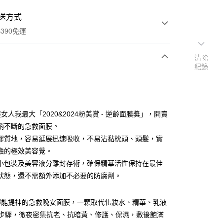
送方式
390免運
清除
紀錄
次付款
付款
女人我最大「2020&2024粉美賞 - 逆齡面膜獎」，開賣
銷不斷的急救面膜。
膠質地，容易延展迅速吸收，不易沾黏枕頭、頭髮，實
擔的極效美容覺。
小包裝及美容液分離封存術，確保精華活性保持在最佳
狀態，還不需額外添加不必要的防腐劑。
y
超能提神的急救晚安面膜，一顆取代化妝水、精華、乳液
養步驟，徹夜密集抗老、抗暗黃、修護、保濕，敷後飽滿
享後付