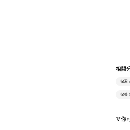
相關
保濕 
保養 
🔻你