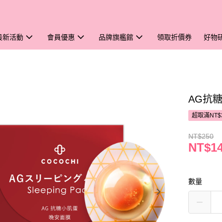
最新活動
會員優惠
品牌旗艦館
領取折價券
好物
AG抗糖
超取滿NT$
NT$250
NT$1
數量