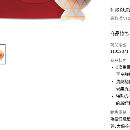
付款與運
超取滿NT$
付款方式
商品特色
POYA支付
商品編號
11012871
信用卡一
商品特色
超商取貨
2度榮獲
至今熱
LINE Pay
清爽凝
Apple Pay
現無負
特殊的
街口支付
的新鮮
悠遊付
銷售重點
Google Pa
為疲憊肌
等5大保
AFTEE先