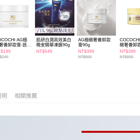
求債權轉
２．關於
付款後7-1
https://aft
每筆NT$6
３．未成
「AFTE
宅配(本島)
任。
４．使用「
每筆NT$1
OCOCHI AG極
肌研白潤高效美白
AG極緻奢養卸妝
COCOCH
即時審查
奢養卸妝膏-迷你
晚安精華凍膜90g
膏90g
緻奢養卸妝
結果請求
付款後寶雅
20g
可愛大王
$199
NT$549
NT$399
NT$399
５．嚴禁
$249
NT$850
NT$850
每筆NT$8
形，恩沛
動。
說明
相關推薦