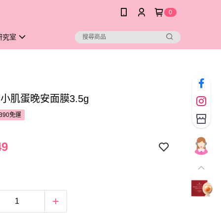
0
研究室
小肌蛋晚安面膜3.5g
390免運
49