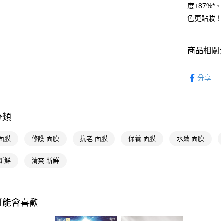
度+87%
相關說明
色更貼妝
【關於「A
即享券
AFTEE
便利好安
１．簡單
商品相關分
２．便利
運送方式
３．安心
臉部保養
分享
全家取貨
【「AFT
每筆NT$6
１．於結帳
付」結帳
付款後全
２．訂單
分類
３．收到繳
每筆NT$6
／ATM／
※ 請注意
面膜
修護 面膜
抗老 面膜
保養 面膜
水嫩 面膜
萊爾富取
絡購買商品
先享後付
每筆NT$6
新鮮
清爽 新鮮
※ 交易是
是否繳費成
付款後萊
付客戶支
每筆NT$6
【注意事
可能會喜歡
7-11取貨
１．透過由
交易，需
每筆NT$6