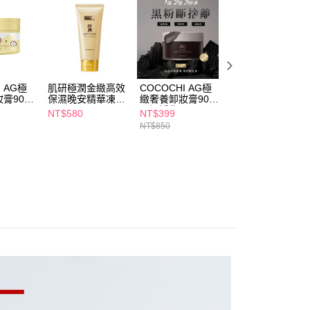
讓予恩沛科技股份有限公司。
個人資料處理事宜，請瀏覽以下網址：
1取貨
ee.tw/terms/#terms3
5，滿NT$490(含以上)免運費
年的使用者請事先徵得法定代理人或監護人之同意方可使用
E先享後付」，若未經同意申辦者引起之損失，本公司不負相關責
AFTEE先享後付」時，將依據個別帳號之用戶狀況，依本公司
00，滿NT$790(含以上)免運費
I AG極
肌研極潤金緻高效
COCOCHI AG極
韓國Vella膠原蛋
核予不同之上限額度；若仍有額度不足之情形，本公司將視審查
膏90g-
保濕晚安精華凍膜
緻奢養卸妝膏90g-
晚安面膜2g*30入
用戶進行身份認證。
門市自取(由倉庫統一出貨)
90g
黑泥淨化
NT$580
NT$399
NT$899
一人註冊多個帳號或使用他人資訊註冊。若發現惡意使用之情
NT$850
NT$1,099
0，滿NT$290(含以上)免運費
科技股份有限公司將有權停止該用戶之使用額度並採取法律行