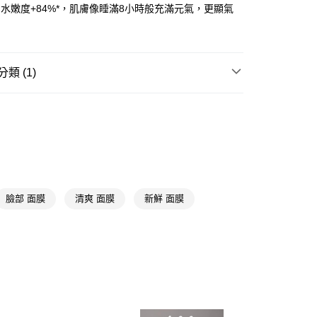
*、水嫩度+84%*，肌膚像睡滿8小時般充滿元氣，更顯氣
！
FTEE先享後付」】
先享後付是「在收到商品之後才付款」的支付方式。 讓您購物簡單
心！
：不需註冊會員、不需綁卡、不需儲值。
類 (1)
：只要手機號碼，簡訊認證，即可結帳。
：先確認商品／服務後，再付款。
精選面膜
泥/凍膜
付款
EE先享後付」結帳流程】
5，滿NT$390(含以上)免運費
方式選擇「AFTEE先享後付」後，將跳轉至「AFTEE先享後
頁面，進行簡訊認證並確認金額後，即可完成結帳。
家取貨
成立數日內，您將收到繳費通知簡訊。
費通知簡訊後14天內，點擊此簡訊中的連結，可透過四大超商
5，滿NT$390(含以上)免運費
網路銀行／等多元方式進行付款，方視為交易完成。
：結帳手續完成當下不需立刻繳費，但若您需要取消訂單，請聯
臉部 面膜
清爽 面膜
新鮮 面膜
貨付款
的店家。未經商家同意取消之訂單仍視為有效，需透過AFTEE
繳納相關費用。
5，滿NT$490(含以上)免運費
否成功請以「AFTEE先享後付 」之結帳頁面顯示為準，若有關於
功／繳費後需取消欲退款等相關疑問，請聯繫「AFTEE先享後
爾富取貨
援中心」
https://netprotections.freshdesk.com/support/home
5，滿NT$490(含以上)免運費
項】
付款
恩沛科技股份有限公司提供之「AFTEE先享後付」服務完成之
依本服務之必要範圍內提供個人資料，並將交易相關給付款項請
5，滿NT$490(含以上)免運費