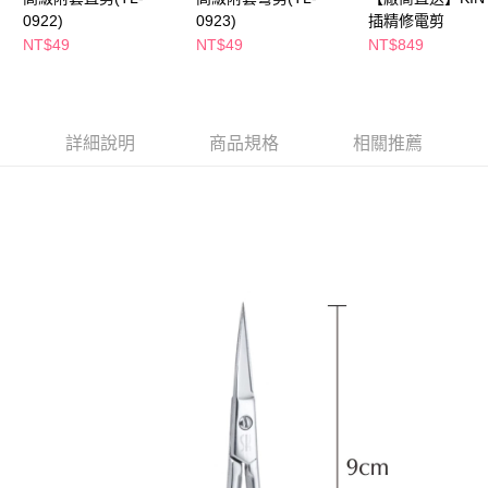
萊爾富取貨付款
※ 請注意：結帳手續完成當下不需立刻繳費，但若您需要取消訂單，請聯絡
0922)
0923)
插精修電剪
每筆NT$65，滿NT$490(含以上)免運費
購買商品的店家。未經商家同意取消之訂單仍視為有效，需透過AFTEE先享
NT$49
NT$49
NT$849
後付繳納相關費用。
付款後萊爾富取貨
※ 交易是否成功請以「AFTEE先享後付 」之結帳頁面顯示為準，若有關於
是否繳費成功／繳費後需取消欲退款等相關疑問，請聯繫「AFTEE先享後付
每筆NT$65，滿NT$490(含以上)免運費
客戶支援中心」
https://netprotections.freshdesk.com/support/home
7-11取貨付款
詳細說明
商品規格
相關推薦
【注意事項】
１．透過由恩沛科技股份有限公司提供之「AFTEE先享後付」服務完成之交
每筆NT$65，滿NT$490(含以上)免運費
易，需依本服務之必要範圍內提供個人資料，並將交易相關給付款項請求債
權轉讓予恩沛科技股份有限公司。
付款後7-11取貨
２．關於個人資料處理事宜，請瀏覽以下網址：
每筆NT$65，滿NT$490(含以上)免運費
https://aftee.tw/terms/#terms3
３．未成年的使用者請事先徵得法定代理人或監護人之同意方可使用
宅配(本島)
「AFTEE先享後付」，若未經同意申辦者引起之損失，本公司不負相關責
任。
每筆NT$100，滿NT$790(含以上)免運費
４．使用「AFTEE先享後付」時，將依據個別帳號之用戶狀況，依本公司即
時審查核予不同之上限額度；若仍有額度不足之情形，本公司將視審查結果
付款後寶雅門市自取(由倉庫統一出貨)
請求用戶進行身份認證。
每筆NT$80，滿NT$290(含以上)免運費
５．嚴禁一人註冊多個帳號或使用他人資訊註冊。若發現惡意使用之情形，
恩沛科技股份有限公司將有權停止該用戶之使用額度並採取法律行動。