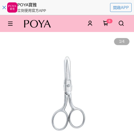
POYA寶雅
開啟APP
立刻使用官方APP
0
1
/
4