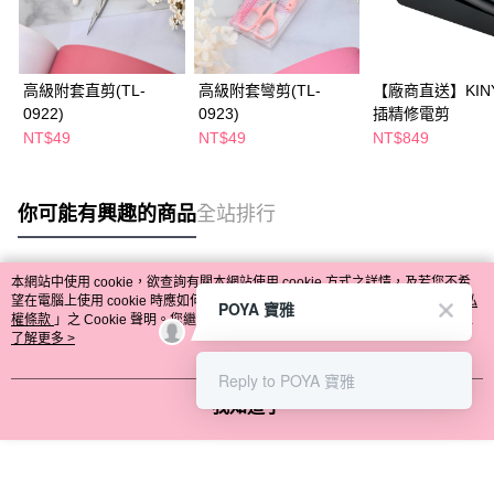
高級附套直剪(TL-
高級附套彎剪(TL-
【廠商直送】KIN
0922)
0923)
插精修電剪
NT$49
NT$49
NT$849
你可能有興趣的商品
全站排行
本網站中使用 cookie，欲查詢有關本網站使用 cookie 方式之詳情，及若您不希
熱門標籤
望在電腦上使用 cookie 時應如何變更電腦的 cookie 設定，請參閱本網站「
隱私
POYA 寶雅
權條款
」之 Cookie 聲明。您繼續使用本網站即表示您同意本公司得按本網站使
用條款之 Cookie 聲明使用 cookie。
了解更多 >
Reply to POYA 寶雅
我知道了