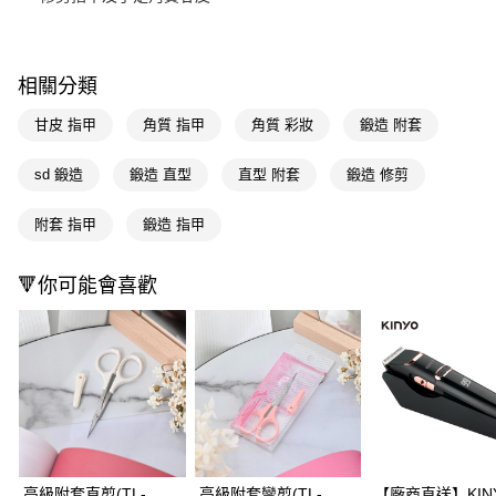
Apple Pay
街口支付
相關分類
悠遊付
甘皮 指甲
角質 指甲
角質 彩妝
鍛造 附套
Google Pay
sd 鍛造
鍛造 直型
直型 附套
鍛造 修剪
AFTEE先享後付
相關說明
附套 指甲
鍛造 指甲
【關於「AFTEE先享後付」】
即享券
AFTEE先享後付是「在收到商品之後才付款」的支付方式。 讓您購物簡單
🔻你可能會喜歡
便利好安心！
１．簡單：不需註冊會員、不需綁卡、不需儲值。
運送方式
２．便利：只要手機號碼，簡訊認證，即可結帳。
３．安心：先確認商品／服務後，再付款。
全家取貨付款
每筆NT$65，滿NT$390(含以上)免運費
【「AFTEE先享後付」結帳流程】
１．於結帳方式選擇「AFTEE先享後付」後，將跳轉至「AFTEE先享後付」
付款後全家取貨
結帳頁面，進行簡訊認證並確認金額後，即可完成結帳。
２．訂單成立數日內，您將收到繳費通知簡訊。
每筆NT$65，滿NT$390(含以上)免運費
３．收到繳費通知簡訊後14天內，點擊此簡訊中的連結，可透過四大超商／
ATM／網路銀行／等多元方式進行付款，方視為交易完成。
高級附套直剪(TL-
高級附套彎剪(TL-
【廠商直送】KIN