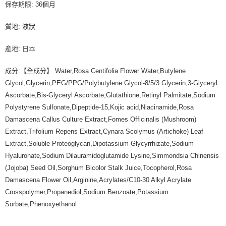
保存期限: 36個月
質地: 液狀
產地: 日本
成分:【全成分】 Water,Rosa Centifolia Flower Water,Butylene
Glycol,Glycerin,PEG/PPG/Polybutylene Glycol-8/5/3 Glycerin,3-Glyceryl
Ascorbate,Bis-Glyceryl Ascorbate,Glutathione,Retinyl Palmitate,Sodium
Polystyrene Sulfonate,Dipeptide-15,Kojic acid,Niacinamide,Rosa
Damascena Callus Culture Extract,Fomes Officinalis (Mushroom)
Extract,Trifolium Repens Extract,Cynara Scolymus (Artichoke) Leaf
Extract,Soluble Proteoglycan,Dipotassium Glycyrrhizate,Sodium
Hyaluronate,Sodium Dilauramidoglutamide Lysine,Simmondsia Chinensis
(Jojoba) Seed Oil,Sorghum Bicolor Stalk Juice,Tocopherol,Rosa
Damascena Flower Oil,Arginine,Acrylates/C10-30 Alkyl Acrylate
Crosspolymer,Propanediol,Sodium Benzoate,Potassium
Sorbate,Phenoxyethanol