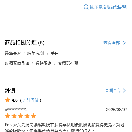
顯示電腦版詳細說明
商品相關分類 (6)
查看全部
醫學美容
精華液/油
美白
🎀獨家商品🎀
通路限定
★精選推薦
評價
查看全部
4.6
(
7
則評價
)
e************1
2026/08/07
Frieage芙亮綺高濃縮穀胱甘肽精華使用後肌膚明顯變得更亮，質地
輕盈吸收快，值得推薦給想要改善肌膚暗沉的人。