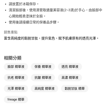
LINE Pay
請放置於冰箱保存。
清潔臉部後，使用滴管取適量美容液(2~3滴)於手心，由臉部中
Apple Pay
心開始輕柔塗抹於全臉。
街口支付
使用後請接續日常的保養品步驟。
悠遊付
銷售重點
富含高純度的穀胱甘肽，提升氣色，賦予肌膚原有的透亮光澤。
Google Pay
AFTEE先享後付
相關說明
相關分類
【關於「AFTEE先享後付」】
即享券
AFTEE先享後付是「在收到商品之後才付款」的支付方式。 讓您購物簡單
臉部 精華液
保養 精華液
透亮 精華液
便利好安心！
１．簡單：不需註冊會員、不需綁卡、不需儲值。
運送方式
２．便利：只要手機號碼，簡訊認證，即可結帳。
抗老 精華液
抗皺 精華液
高濃 精華液
３．安心：先確認商品／服務後，再付款。
全家取貨付款
光澤 精華液
高純度 精華液
穀胱甘肽 精華
每筆NT$65，滿NT$390(含以上)免運費
【「AFTEE先享後付」結帳流程】
１．於結帳方式選擇「AFTEE先享後付」後，將跳轉至「AFTEE先享後付」
付款後全家取貨
結帳頁面，進行簡訊認證並確認金額後，即可完成結帳。
frieage 精華
２．訂單成立數日內，您將收到繳費通知簡訊。
每筆NT$65，滿NT$390(含以上)免運費
３．收到繳費通知簡訊後14天內，點擊此簡訊中的連結，可透過四大超商／