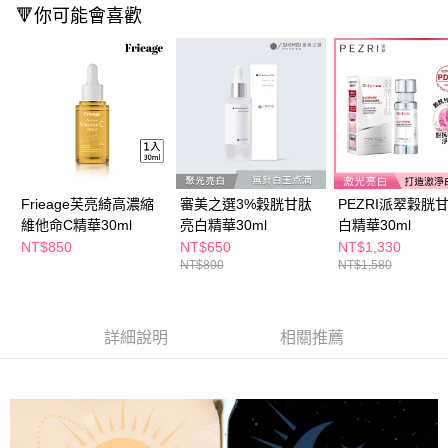
ATM／網路銀行／等多元方式進行付款，方視為交易完成。
🔻你可能會喜歡
萊爾富取貨付款
※ 請注意：結帳手續完成當下不需立刻繳費，但若您需要取消訂單，請聯絡
每筆NT$65，滿NT$490(含以上)免運費
購買商品的店家。未經商家同意取消之訂單仍視為有效，需透過AFTEE先享
後付繳納相關費用。
付款後萊爾富取貨
※ 交易是否成功請以「AFTEE先享後付 」之結帳頁面顯示為準，若有關於
是否繳費成功／繳費後需取消欲退款等相關疑問，請聯繫「AFTEE先享後付
每筆NT$65，滿NT$490(含以上)免運費
客戶支援中心」
https://netprotections.freshdesk.com/support/home
7-11取貨付款
【注意事項】
１．透過由恩沛科技股份有限公司提供之「AFTEE先享後付」服務完成之交
每筆NT$65，滿NT$490(含以上)免運費
易，需依本服務之必要範圍內提供個人資料，並將交易相關給付款項請求債
Frieage芙亮綺高濃縮
審美之選3%穀胱甘肽
PEZRI派翠穀胱
權轉讓予恩沛科技股份有限公司。
付款後7-11取貨
維他命C精華30ml
亮白精華30ml
白精華30ml
２．關於個人資料處理事宜，請瀏覽以下網址：
每筆NT$65，滿NT$490(含以上)免運費
https://aftee.tw/terms/#terms3
NT$850
NT$650
NT$1,330
３．未成年的使用者請事先徵得法定代理人或監護人之同意方可使用
NT$800
NT$1,580
宅配(本島)
「AFTEE先享後付」，若未經同意申辦者引起之損失，本公司不負相關責
任。
每筆NT$100，滿NT$790(含以上)免運費
４．使用「AFTEE先享後付」時，將依據個別帳號之用戶狀況，依本公司即
時審查核予不同之上限額度；若仍有額度不足之情形，本公司將視審查結果
詳細說明
相關推薦
付款後寶雅門市自取(由倉庫統一出貨)
請求用戶進行身份認證。
每筆NT$80，滿NT$290(含以上)免運費
５．嚴禁一人註冊多個帳號或使用他人資訊註冊。若發現惡意使用之情形，
恩沛科技股份有限公司將有權停止該用戶之使用額度並採取法律行動。