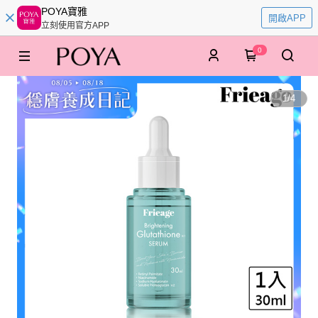
POYA寶雅
開啟APP
立刻使用官方APP
0
1
/
4