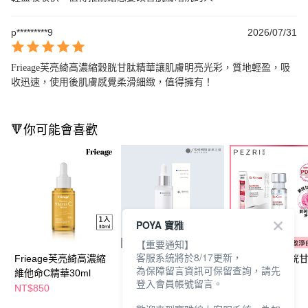
p*********9
2026/07/31
Frieage芙亮綺高濃縮穀胱甘肽精華讓肌膚明亮光彩，質地輕盈，吸
收迅速，使用後肌膚感覺柔滑細緻，值得擁有！
🔻你可能會喜歡
POYA 寶雅
【重要通知】
客服系統將於8/17更新，
Frieage芙亮綺高濃縮
審美之選3%穀胱甘肽
PEZRI派翠穀胱
為保障留言資訊可保留查詢，請先
維他命C精華30ml
亮白精華30ml
白精華30ml
登入會員帳號留言。
NT$850
NT$650
NT$1,330
NT$800
NT$1,580