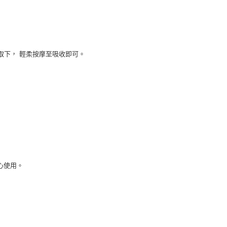
後取下， 輕柔按摩至吸收即可。
心使用。