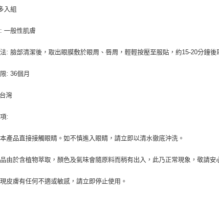
 多入組
: 一般性肌膚
法: 臉部清潔後，取出眼膜敷於眼周、唇周，輕輕按壓至服貼，約15-20分鐘
限: 36個月
 台灣
項:
免本產品直接接觸眼睛。如不慎進入眼睛，請立即以清水徹底沖洗。
商品由於含植物萃取，顏色及氣味會隨原料而稍有出入，此乃正常現象，敬請安
發現皮膚有任何不適或敏感，請立即停止使用。