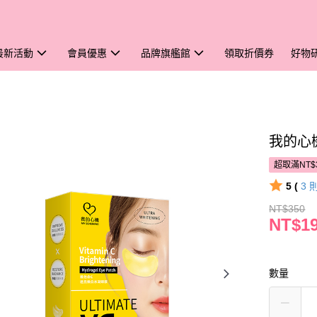
最新活動
會員優惠
品牌旗艦館
領取折價券
好物
我的心
超取滿NT$
5 (
3
NT$350
NT$1
數量