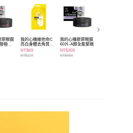
依本服務之必要範圍內提供個人資料，並將交易相關給付款項請
5，滿NT$490(含以上)免運費
讓予恩沛科技股份有限公司。
個人資料處理事宜，請瀏覽以下網址：
1取貨
ee.tw/terms/#terms3
5，滿NT$490(含以上)免運費
年的使用者請事先徵得法定代理人或監護人之同意方可使用
E先享後付」，若未經同意申辦者引起之損失，本公司不負相關責
膠原眼膜
我的心機維他命C
我的心機膠原眼膜
FaceQueen維他
AFTEE先享後付」時，將依據個別帳號之用戶狀況，依本公司
00，滿NT$790(含以上)免運費
醯胺極致
亮白身體去角質霜
60片-A醇全能緊緻
B3透亮淨白足膜1
核予不同之上限額度；若仍有額度不足之情形，本公司將視審查
35g
入
NT$69
NT$300
NT$690
用戶進行身份認證。
門市自取(由倉庫統一出貨)
NT$119
NT$469
NT$790
一人註冊多個帳號或使用他人資訊註冊。若發現惡意使用之情
0，滿NT$290(含以上)免運費
科技股份有限公司將有權停止該用戶之使用額度並採取法律行