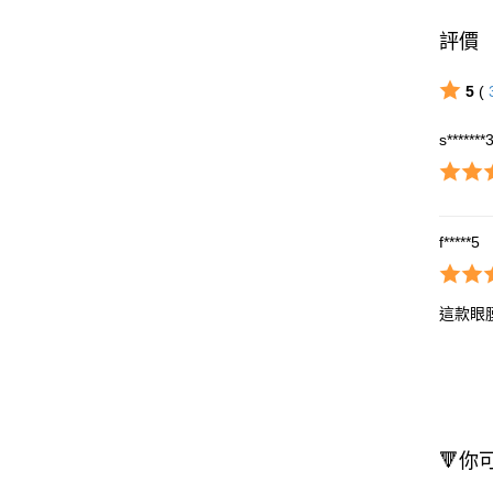
評價
5
(
s*******
f*****5
這款眼
🔻你