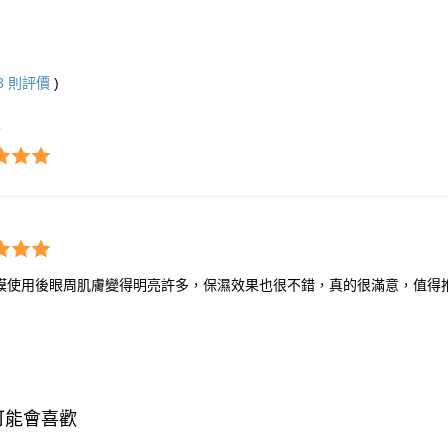
3
則評價
)
3
膜使用後眼周肌膚變得明亮許多，保濕效果也很不錯，真的很滿意，值得
可能會喜歡