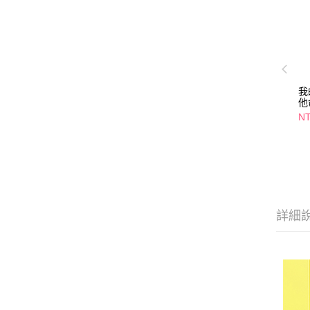
我
他
膠
NT
詳細