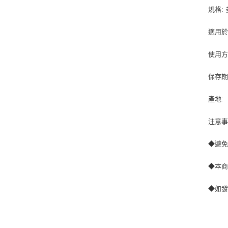
規格:
適用於
使用方
保存期
產地:
注意事
◆避
◆本
◆如