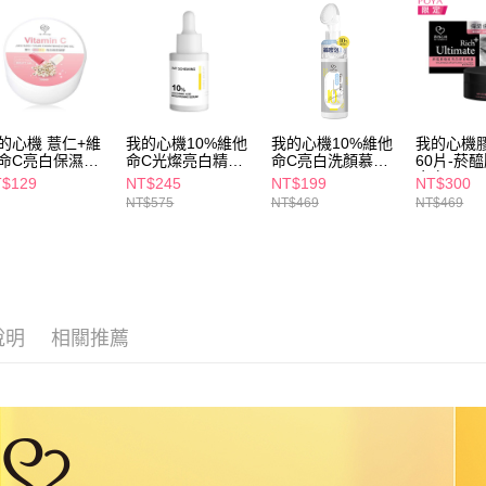
交易，需
每筆NT$6
求債權轉
２．關於
付款後7-1
https://aft
每筆NT$6
３．未成
「AFTE
宅配(本島)
任。
的心機 薏仁+維
我的心機10%維他
我的心機10%維他
我的心機
４．使用「
每筆NT$1
命C亮白保濕凝
命C光燦亮白精華
命C亮白洗顏慕斯
60片-菸
即時審查
300ml
30ml
150ml
亮白
$129
NT$245
NT$199
NT$300
結果請求
付款後寶雅
NT$575
NT$469
NT$469
５．嚴禁
每筆NT$8
形，恩沛
動。
說明
相關推薦