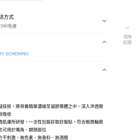
送方式
390免運
清除
紀錄
Y SCHEMING
次付款
付款
凝技術，將保養精華濃縮至凝膠導體之中，深入滲透眼
效吸收
周肌膚所研發，一次性包裝好取好服貼，符合眼周輪廓
也可用於嘴角、額頭部位
y
方不刺激，無色素、無香料、無酒精