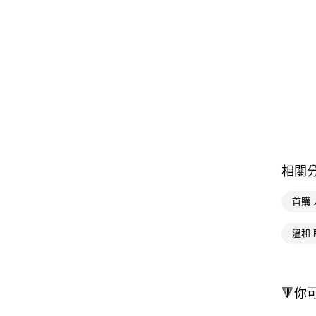
相關
首購
溫和 
🔻你