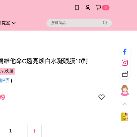
0
研究室
機維他命C透亮煥白水凝眼膜10對
390免運
則評價
)
99