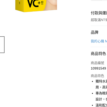
付款與運
超取滿NT$
付款方式
品牌
POYA支付
我的心機 M
信用卡一
商品特色
超商取貨
商品編號
LINE Pay
10991549
商品特色
Apple Pay
獨特水
街口支付
周，高
專為眼
悠遊付
設計，
Google Pa
溫和配