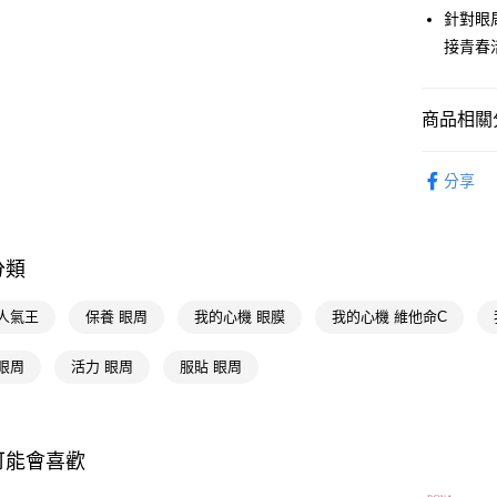
針對眼
AFTEE先
接青春
相關說明
【關於「A
即享券
AFTEE
便利好安
商品相關分
１．簡單
２．便利
運送方式
臉部保養
３．安心
分享
全家取貨
臉部保養
【「AFT
每筆NT$6
１．於結帳
📢主題活動
付」結帳
數回饋
分類
付款後全
２．訂單
３．收到繳
📢主題活動
每筆NT$6
／ATM／
 人氣王
保養 眼周
我的心機 眼膜
我的心機 維他命C
※ 請注意
萊爾富取
絡購買商品
眼周
活力 眼周
服貼 眼周
先享後付
每筆NT$6
※ 交易是
是否繳費成
付款後萊
付客戶支
每筆NT$6
可能會喜歡
【注意事
7-11取貨
１．透過由