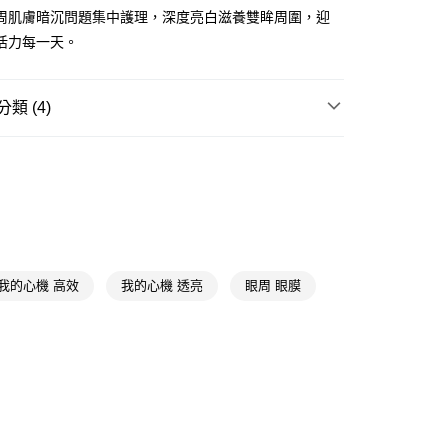
周肌膚暗沉問題集中護理，深度亮白滋養雙眸周圍，迎
享後付
活力每一天。
FTEE先享後付」】
先享後付是「在收到商品之後才付款」的支付方式。 讓您購物簡單
心！
類 (4)
：不需註冊會員、不需綁卡、不需儲值。
：只要手機號碼，簡訊認證，即可結帳。
精選面膜
眼膜/溫熱眼罩
：先確認商品／服務後，再付款。
付款
★品牌精選
我的心機 myscheming
EE先享後付」結帳流程】
5，滿NT$390(含以上)免運費
方式選擇「AFTEE先享後付」後，將跳轉至「AFTEE先享後
📢
💟戀夏美肌計畫 08/05-08/18
滿$899享20倍點
頁面，進行簡訊認證並確認金額後，即可完成結帳。
家取貨
成立數日內，您將收到繳費通知簡訊。
費通知簡訊後14天內，點擊此簡訊中的連結，可透過四大超商
📢
💟戀夏美肌計畫 08/05-08/18
補水發光
5，滿NT$390(含以上)免運費
網路銀行／等多元方式進行付款，方視為交易完成。
我的心機 高效
我的心機 透亮
眼周 眼膜
：結帳手續完成當下不需立刻繳費，但若您需要取消訂單，請聯
貨付款
的店家。未經商家同意取消之訂單仍視為有效，需透過AFTEE
繳納相關費用。
5，滿NT$490(含以上)免運費
否成功請以「AFTEE先享後付 」之結帳頁面顯示為準，若有關於
功／繳費後需取消欲退款等相關疑問，請聯繫「AFTEE先享後
爾富取貨
援中心」
https://netprotections.freshdesk.com/support/home
5，滿NT$490(含以上)免運費
項】
付款
恩沛科技股份有限公司提供之「AFTEE先享後付」服務完成之