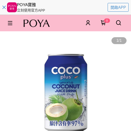
POYA寶雅
開啟APP
立刻使用官方APP
0
1
/
1