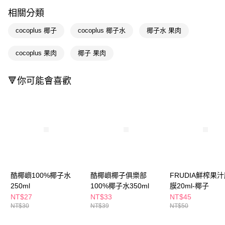
LINE Pay
相關分類
Apple Pay
cocoplus 椰子
cocoplus 椰子水
椰子水 果肉
街口支付
cocoplus 果肉
椰子 果肉
悠遊付
Google Pay
🔻你可能會喜歡
AFTEE先享後付
相關說明
【關於「AFTEE先享後付」】
即享券
AFTEE先享後付是「在收到商品之後才付款」的支付方式。 讓您購物簡單
便利好安心！
１．簡單：不需註冊會員、不需綁卡、不需儲值。
運送方式
２．便利：只要手機號碼，簡訊認證，即可結帳。
３．安心：先確認商品／服務後，再付款。
全家取貨付款
酷椰嶼100%椰子水
酷椰嶼椰子俱樂部
FRUDIA鮮榨果
每筆NT$65，滿NT$390(含以上)免運費
【「AFTEE先享後付」結帳流程】
250ml
100%椰子水350ml
膜20ml-椰子
１．於結帳方式選擇「AFTEE先享後付」後，將跳轉至「AFTEE先享後付」
NT$27
NT$33
NT$45
付款後全家取貨
結帳頁面，進行簡訊認證並確認金額後，即可完成結帳。
NT$30
NT$39
NT$50
２．訂單成立數日內，您將收到繳費通知簡訊。
每筆NT$65，滿NT$390(含以上)免運費
３．收到繳費通知簡訊後14天內，點擊此簡訊中的連結，可透過四大超商／