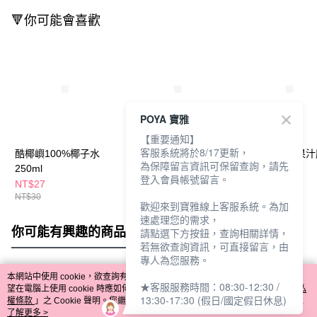
🔻你可能會喜歡
POYA 寶雅
【重要通知】
客服系統將於8/17更新，
酷椰嶼100%椰子水
酷椰嶼椰子俱樂部
FRUDIA鮮榨果
為保障留言資訊可保留查詢，請先
250ml
100%椰子水350ml
膜20ml-椰子
登入會員帳號留言。
NT$27
NT$33
NT$45
NT$30
NT$39
NT$50
歡迎來到寶雅線上客服系統。為加
速處理您的需求，
你可能有興趣的商品
全站排行
請點選下方按鈕，查詢相關詳情，
若無欲查詢資訊，可直接留言，由
專人為您服務。
本網站中使用 cookie，欲查詢有關本網站使用 cookie 方式之詳情，及若您不希
★客服服務時間：08:30-12:30 /
熱門標籤
望在電腦上使用 cookie 時應如何變更電腦的 cookie 設定，請參閱本網站「
隱私
13:30-17:30 (假日/國定假日休息)
權條款
」之 Cookie 聲明。您繼續使用本網站即表示您同意本公司得按本網站使
用條款之 Cookie 聲明使用 cookie。
了解更多 >