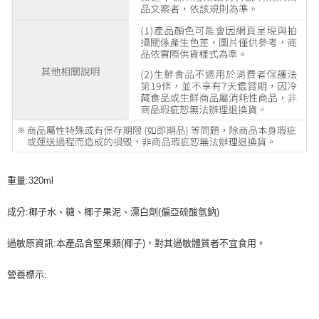
重量:320ml
成分:椰子水、糖、椰子果泥、漂白劑(偏亞硫酸氫鈉)
過敏原資訊:本產品含堅果類(椰子)，對其過敏體質者不宜食用。
營養標示: