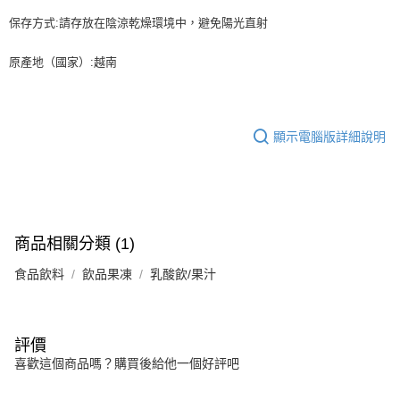
保存方式:請存放在陰涼乾燥環境中，避免陽光直射
原產地（國家）:越南
顯示電腦版詳細說明
商品相關分類 (1)
食品飲料
飲品果凍
乳酸飲/果汁
評價
喜歡這個商品嗎？購買後給他一個好評吧