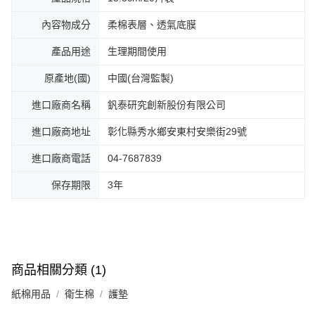
內容物成分
柔棉表層、透氣底膜
產品用途
生理期間使用
原產地(國)
中國(台灣監製)
進口廠商名稱
釩泰研究創新股份有限公司
進口廠商地址
彰化縣秀水鄉安東村安樂街29號
進口廠商電話
04-7687839
保存期限
3年
商品相關分類 (1)
紙棉用品
衛生棉
護墊