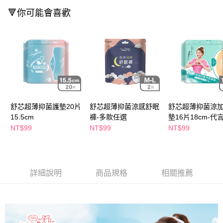
萊爾富取貨付款
※ 請注意：結帳手續完成當下不需立刻繳費，但若您需要取消訂單，請聯絡
🔻你可能會喜歡
每筆NT$65，滿NT$490(含以上)免運費
購買商品的店家。未經商家同意取消之訂單仍視為有效，需透過AFTEE先享
後付繳納相關費用。
付款後萊爾富取貨
※ 交易是否成功請以「AFTEE先享後付 」之結帳頁面顯示為準，若有關於
是否繳費成功／繳費後需取消欲退款等相關疑問，請聯繫「AFTEE先享後付
每筆NT$65，滿NT$490(含以上)免運費
客戶支援中心」
https://netprotections.freshdesk.com/support/home
7-11取貨付款
【注意事項】
１．透過由恩沛科技股份有限公司提供之「AFTEE先享後付」服務完成之交
每筆NT$65，滿NT$490(含以上)免運費
易，需依本服務之必要範圍內提供個人資料，並將交易相關給付款項請求債
權轉讓予恩沛科技股份有限公司。
付款後7-11取貨
２．關於個人資料處理事宜，請瀏覽以下網址：
舒芯超薄抑菌護墊20片
舒芯超薄抑菌涼感舒眠
舒芯超薄抑菌涼
每筆NT$65，滿NT$490(含以上)免運費
https://aftee.tw/terms/#terms3
15.5cm
褲-多款任選
墊16片18cm-代
３．未成年的使用者請事先徵得法定代理人或監護人之同意方可使用
宅配(本島)
NT$99
NT$99
NT$99
「AFTEE先享後付」，若未經同意申辦者引起之損失，本公司不負相關責
任。
每筆NT$100，滿NT$790(含以上)免運費
４．使用「AFTEE先享後付」時，將依據個別帳號之用戶狀況，依本公司即
時審查核予不同之上限額度；若仍有額度不足之情形，本公司將視審查結果
付款後寶雅門市自取(由倉庫統一出貨)
請求用戶進行身份認證。
詳細說明
商品規格
相關推薦
每筆NT$80，滿NT$290(含以上)免運費
５．嚴禁一人註冊多個帳號或使用他人資訊註冊。若發現惡意使用之情形，
恩沛科技股份有限公司將有權停止該用戶之使用額度並採取法律行動。