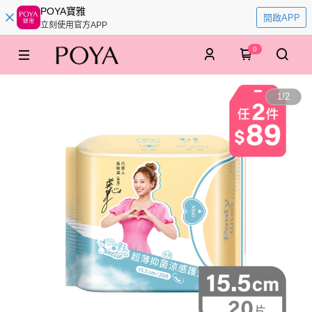
POYA寶雅
開啟APP
立刻使用官方APP
0
1
/
2