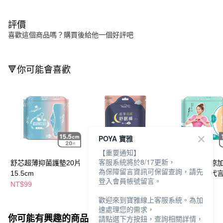
評價
喜歡這個商品嗎？購買後給他一個好評吧
🔻你可能會喜歡
POYA 寶雅
【重要通知】
客服系統將於8/17更新，
舒芯超薄抑菌護墊20片
舒芯超薄抑菌涼感舒眠
舒芯超薄抑菌涼
為保障留言資訊可保留查詢，請先
15.5cm
褲-多款任選
墊16片18cm-代
登入會員帳號留言。
NT$99
NT$99
NT$99
歡迎來到寶雅線上客服系統。為加
速處理您的需求，
你可能有興趣的商品
全站排行
請點選下方按鈕，查詢相關詳情，