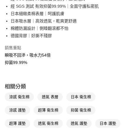
經 SGS 測試 有效抑菌99.99%｜全面守護私密肌
Apple Pay
日本細緻柔棉表層｜呵護肌膚
街口支付
日本吸水層｜高效透氣，乾爽更舒適
棉體防漏設計｜側睡翻滾都不怕
悠遊付
德國背膠｜好撕不殘膠
Google Pay
銷售重點
AFTEE先享後付
瞬吸不回滲，吸水力54倍
相關說明
抑菌99.99%
【關於「AFTEE先享後付」】
即享券
AFTEE先享後付是「在收到商品之後才付款」的支付方式。 讓您購物簡單
便利好安心！
１．簡單：不需註冊會員、不需綁卡、不需儲值。
運送方式
相關分類
２．便利：只要手機號碼，簡訊認證，即可結帳。
３．安心：先確認商品／服務後，再付款。
全家取貨付款
涼感 衛生棉
透氣 表層
日本 衛生棉
每筆NT$65，滿NT$390(含以上)免運費
【「AFTEE先享後付」結帳流程】
１．於結帳方式選擇「AFTEE先享後付」後，將跳轉至「AFTEE先享後付」
涼感 護墊
超薄 衛生棉
抑菌 衛生棉
付款後全家取貨
結帳頁面，進行簡訊認證並確認金額後，即可完成結帳。
２．訂單成立數日內，您將收到繳費通知簡訊。
每筆NT$65，滿NT$390(含以上)免運費
超薄 護墊
透氣 衛生棉
透氣 護墊
日本 護墊
３．收到繳費通知簡訊後14天內，點擊此簡訊中的連結，可透過四大超商／
ATM／網路銀行／等多元方式進行付款，方視為交易完成。