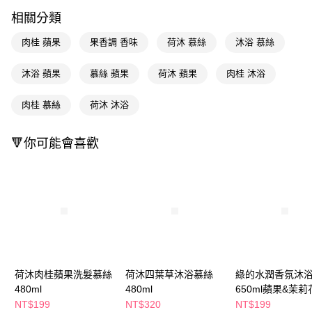
LINE Pay
相關分類
Apple Pay
肉桂 蘋果
果香調 香味
荷沐 慕絲
沐浴 慕絲
街口支付
沐浴 蘋果
慕絲 蘋果
荷沐 蘋果
肉桂 沐浴
悠遊付
肉桂 慕絲
荷沐 沐浴
Google Pay
AFTEE先享後付
🔻你可能會喜歡
相關說明
【關於「AFTEE先享後付」】
即享券
AFTEE先享後付是「在收到商品之後才付款」的支付方式。 讓您購物簡單
便利好安心！
１．簡單：不需註冊會員、不需綁卡、不需儲值。
運送方式
２．便利：只要手機號碼，簡訊認證，即可結帳。
３．安心：先確認商品／服務後，再付款。
全家取貨付款
每筆NT$65，滿NT$390(含以上)免運費
【「AFTEE先享後付」結帳流程】
１．於結帳方式選擇「AFTEE先享後付」後，將跳轉至「AFTEE先享後付」
荷沐肉桂蘋果洗髮慕絲
荷沐四葉草沐浴慕絲
綠的水潤香氛沐
付款後全家取貨
結帳頁面，進行簡訊認證並確認金額後，即可完成結帳。
480ml
480ml
650ml蘋果&茉莉
２．訂單成立數日內，您將收到繳費通知簡訊。
每筆NT$65，滿NT$390(含以上)免運費
３．收到繳費通知簡訊後14天內，點擊此簡訊中的連結，可透過四大超商／
NT$199
NT$320
NT$199