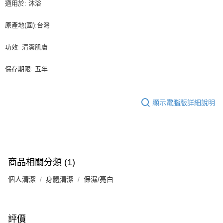
適用於: 沐浴
原產地(國):台灣
功效: 清潔肌膚
保存期限: 五年
顯示電腦版詳細說明
商品相關分類 (1)
個人清潔
身體清潔
保濕/亮白
評價