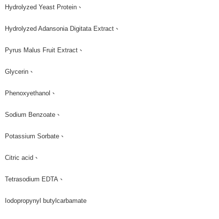
Hydrolyzed Yeast Protein、
Hydrolyzed Adansonia Digitata Extract、
Pyrus Malus Fruit Extract、
Glycerin、
Phenoxyethanol、
Sodium Benzoate、
Potassium Sorbate、
Citric acid、
Tetrasodium EDTA、
Iodopropynyl butylcarbamate