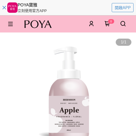
POYA寶雅
開啟APP
立刻使用官方APP
0
1
/
1