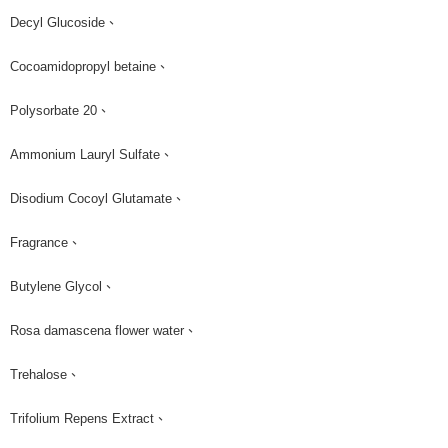
Decyl Glucoside、
Cocoamidopropyl betaine、
Polysorbate 20、
Ammonium Lauryl Sulfate、
Disodium Cocoyl Glutamate、
Fragrance、
Butylene Glycol、
Rosa damascena flower water、
Trehalose、
Trifolium Repens Extract、