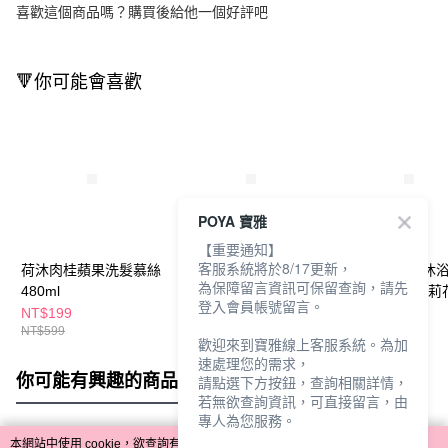
喜歡這個商品嗎？購買後給他一個好評吧
🔻你可能會喜歡
POYA 寶雅
【重要通知】
客服系統將於8/17更新，
荷沐肉桂蘋果洗髮慕絲
荷沐四葉草沐浴慕絲
綠的水潤香氛沐
為保障留言資訊可保留查詢，請先
480ml
480ml
650ml蘋果&茉莉
登入會員帳號留言。
NT$199
NT$320
NT$199
NT$599
NT$599
歡迎來到寶雅線上客服系統。為加
速處理您的需求，
你可能有興趣的商品
全站排行
請點選下方按鈕，查詢相關詳情，
若無欲查詢資訊，可直接留言，由
專人為您服務。
本網站中使用 cookie，欲查詢有關本網站使用 cookie 方式之詳情，及若您不希