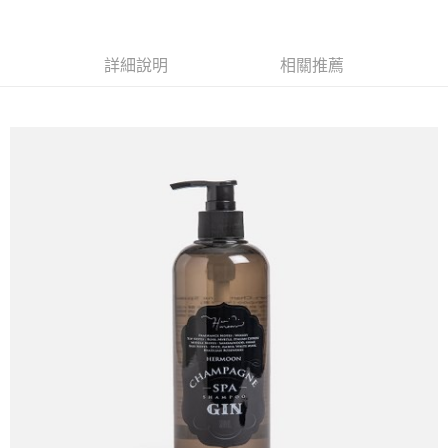
萊爾富取貨付款
※ 請注意：結帳手續完成當下不需立刻繳費，但若您需要取消訂單，請聯絡
每筆NT$65，滿NT$490(含以上)免運費
購買商品的店家。未經商家同意取消之訂單仍視為有效，需透過AFTEE先享
後付繳納相關費用。
付款後萊爾富取貨
※ 交易是否成功請以「AFTEE先享後付 」之結帳頁面顯示為準，若有關於
詳細說明
相關推薦
是否繳費成功／繳費後需取消欲退款等相關疑問，請聯繫「AFTEE先享後付
每筆NT$65，滿NT$490(含以上)免運費
客戶支援中心」
https://netprotections.freshdesk.com/support/home
7-11取貨付款
【注意事項】
１．透過由恩沛科技股份有限公司提供之「AFTEE先享後付」服務完成之交
每筆NT$65，滿NT$490(含以上)免運費
易，需依本服務之必要範圍內提供個人資料，並將交易相關給付款項請求債
權轉讓予恩沛科技股份有限公司。
付款後7-11取貨
２．關於個人資料處理事宜，請瀏覽以下網址：
每筆NT$65，滿NT$490(含以上)免運費
https://aftee.tw/terms/#terms3
３．未成年的使用者請事先徵得法定代理人或監護人之同意方可使用
宅配(本島)
「AFTEE先享後付」，若未經同意申辦者引起之損失，本公司不負相關責
任。
每筆NT$100，滿NT$790(含以上)免運費
４．使用「AFTEE先享後付」時，將依據個別帳號之用戶狀況，依本公司即
時審查核予不同之上限額度；若仍有額度不足之情形，本公司將視審查結果
付款後寶雅門市自取(由倉庫統一出貨)
請求用戶進行身份認證。
每筆NT$80，滿NT$290(含以上)免運費
５．嚴禁一人註冊多個帳號或使用他人資訊註冊。若發現惡意使用之情形，
恩沛科技股份有限公司將有權停止該用戶之使用額度並採取法律行動。