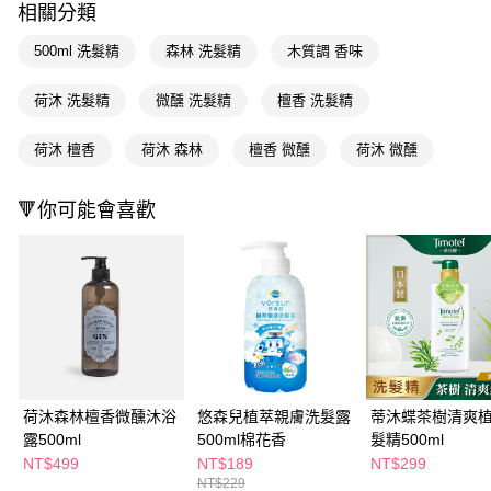
相關分類
Apple Pay
500ml 洗髮精
森林 洗髮精
木質調 香味
街口支付
荷沐 洗髮精
微醺 洗髮精
檀香 洗髮精
悠遊付
荷沐 檀香
荷沐 森林
檀香 微醺
荷沐 微醺
Google Pay
AFTEE先享後付
🔻你可能會喜歡
相關說明
【關於「AFTEE先享後付」】
即享券
AFTEE先享後付是「在收到商品之後才付款」的支付方式。 讓您購物簡單
便利好安心！
１．簡單：不需註冊會員、不需綁卡、不需儲值。
運送方式
２．便利：只要手機號碼，簡訊認證，即可結帳。
３．安心：先確認商品／服務後，再付款。
全家取貨付款
每筆NT$65，滿NT$390(含以上)免運費
【「AFTEE先享後付」結帳流程】
１．於結帳方式選擇「AFTEE先享後付」後，將跳轉至「AFTEE先享後付」
荷沐森林檀香微醺沐浴
悠森兒植萃親膚洗髮露
蒂沐蝶茶樹清爽
付款後全家取貨
結帳頁面，進行簡訊認證並確認金額後，即可完成結帳。
露500ml
500ml棉花香
髮精500ml
２．訂單成立數日內，您將收到繳費通知簡訊。
每筆NT$65，滿NT$390(含以上)免運費
３．收到繳費通知簡訊後14天內，點擊此簡訊中的連結，可透過四大超商／
NT$499
NT$189
NT$299
ATM／網路銀行／等多元方式進行付款，方視為交易完成。
NT$229