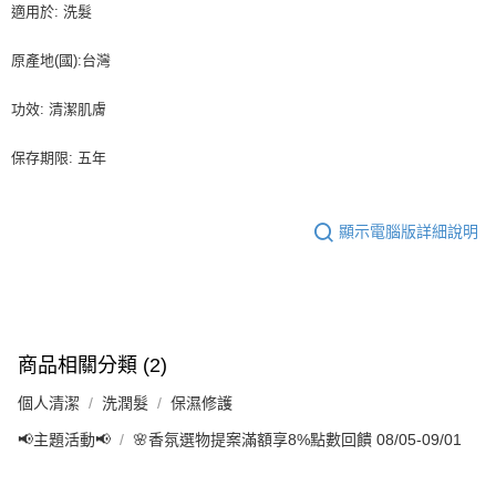
適用於: 洗髮
原產地(國):台灣
功效: 清潔肌膚
保存期限: 五年
顯示電腦版詳細說明
商品相關分類 (2)
個人清潔
洗潤髮
保濕修護
📢主題活動📢
🌸香氛選物提案滿額享8%點數回饋 08/05-09/01