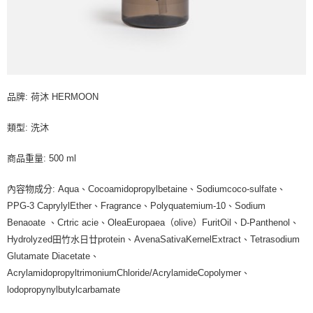
品牌: 荷沐 HERMOON
類型: 洗沐
商品重量: 500 ml
內容物成分: Aqua、Cocoamidopropylbetaine、Sodiumcoco-sulfate、
PPG-3 CaprylylEther、Fragrance、Polyquatemium-10、Sodium
Benaoate 、Crtric acie、OleaEuropaea（olive）FuritOil、D-Panthenol、
Hydrolyzed田竹水日廿protein、AvenaSativaKernelExtract、Tetrasodium
Glutamate Diacetate、
AcrylamidopropyltrimoniumChloride/AcrylamideCopolymer、
lodopropynylbutylcarbamate