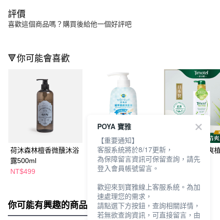
評價
喜歡這個商品嗎？購買後給他一個好評吧
🔻你可能會喜歡
POYA 寶雅
【重要通知】
客服系統將於8/17更新，
荷沐森林檀香微醺沐浴
悠森兒植萃親膚洗髮露
蒂沐蝶茶樹清爽
為保障留言資訊可保留查詢，請先
露500ml
500ml棉花香
髮精500ml
登入會員帳號留言。
NT$499
NT$189
NT$299
NT$229
歡迎來到寶雅線上客服系統。為加
速處理您的需求，
你可能有興趣的商品
全站排行
請點選下方按鈕，查詢相關詳情，
若無欲查詢資訊，可直接留言，由