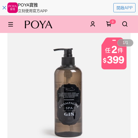
POYA寶雅
開啟APP
立刻使用官方APP
0
1
/
1