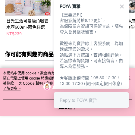
POYA 寶雅
【重要通知】
客服系統將於8/17更新，
日光生活可愛鹿角吸管
綠貝四方Tritan水壺
UdiLife彈蓋式
為保障留言資訊可保留查詢，請先
水壺600ml-兩色任選
600ml - 兩款任選
壺1500ml-兩色
登入會員帳號留言。
NT$239
NT$199
NT$249
NT$279
歡迎來到寶雅線上客服系統。為加
速處理您的需求，
你可能有興趣的商品
全站排行
請點選下方按鈕，查詢相關詳情，
若無欲查詢資訊，可直接留言，由
專人為您服務。
本網站中使用 cookie，欲查詢有關本網站使用 cookie 方式之詳情，及若您不希
★客服服務時間：08:30-12:30 /
熱門標籤
望在電腦上使用 cookie 時應如何變更電腦的 cookie 設定，請參閱本網站「
隱私
13:30-17:30 (假日/國定假日休息)
權條款
」之 Cookie 聲明。您繼續使用本網站即表示您同意本公司得按本網站使
用條款之 Cookie 聲明使用 cookie。
了解更多 >
Reply to POYA 寶雅
我知道了