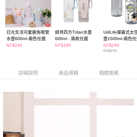
２．訂單成立數日內，您將收到繳費通知簡訊。
每筆NT$65，滿NT$390(含以上)免運費
３．收到繳費通知簡訊後14天內，點擊此簡訊中的連結，可透過四大超商／
ATM／網路銀行／等多元方式進行付款，方視為交易完成。
萊爾富取貨付款
※ 請注意：結帳手續完成當下不需立刻繳費，但若您需要取消訂單，請聯絡
每筆NT$65，滿NT$490(含以上)免運費
購買商品的店家。未經商家同意取消之訂單仍視為有效，需透過AFTEE先享
後付繳納相關費用。
日光生活可愛鹿角吸管
綠貝四方Tritan水壺
UdiLife彈蓋式
付款後萊爾富取貨
※ 交易是否成功請以「AFTEE先享後付 」之結帳頁面顯示為準，若有關於
水壺600ml-兩色任選
600ml - 兩款任選
壺1500ml-兩色
是否繳費成功／繳費後需取消欲退款等相關疑問，請聯繫「AFTEE先享後付
NT$239
NT$199
NT$249
每筆NT$65，滿NT$490(含以上)免運費
客戶支援中心」
https://netprotections.freshdesk.com/support/home
NT$279
7-11取貨付款
【注意事項】
１．透過由恩沛科技股份有限公司提供之「AFTEE先享後付」服務完成之交
每筆NT$65，滿NT$490(含以上)免運費
易，需依本服務之必要範圍內提供個人資料，並將交易相關給付款項請求債
詳細說明
商品規格
相關推薦
權轉讓予恩沛科技股份有限公司。
付款後7-11取貨
２．關於個人資料處理事宜，請瀏覽以下網址：
每筆NT$65，滿NT$490(含以上)免運費
https://aftee.tw/terms/#terms3
３．未成年的使用者請事先徵得法定代理人或監護人之同意方可使用
宅配(本島)
「AFTEE先享後付」，若未經同意申辦者引起之損失，本公司不負相關責
任。
每筆NT$100，滿NT$790(含以上)免運費
４．使用「AFTEE先享後付」時，將依據個別帳號之用戶狀況，依本公司即
時審查核予不同之上限額度；若仍有額度不足之情形，本公司將視審查結果
付款後寶雅門市自取(由倉庫統一出貨)
請求用戶進行身份認證。
每筆NT$80，滿NT$290(含以上)免運費
５．嚴禁一人註冊多個帳號或使用他人資訊註冊。若發現惡意使用之情形，
恩沛科技股份有限公司將有權停止該用戶之使用額度並採取法律行動。