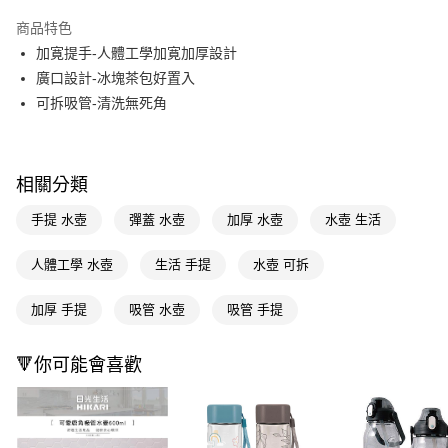
超商取貨付款
商品特色
LINE Pay
加寛提手-人體工學加寛加厚設計
廣口設計-冰塊茶包好置入
Apple Pay
可拆吸管-清洗無死角
街口支付
悠遊付
相關分類
Google Pay
手提 水壺
彈蓋 水壺
加厚 水壺
水壺 生活
AFTEE先享後付
相關說明
人體工學 水壺
生活 手提
水壺 可拆
【關於「AFTEE先享後付」】
即享券
AFTEE先享後付是「在收到商品之後才付款」的支付方式。 讓您購物簡單
加厚 手提
吸管 水壺
吸管 手提
便利好安心！
１．簡單：不需註冊會員、不需綁卡、不需儲值。
運送方式
２．便利：只要手機號碼，簡訊認證，即可結帳。
🔻你可能會喜歡
３．安心：先確認商品／服務後，再付款。
全家取貨付款
每筆NT$65，滿NT$390(含以上)免運費
【「AFTEE先享後付」結帳流程】
１．於結帳方式選擇「AFTEE先享後付」後，將跳轉至「AFTEE先享後付」
付款後全家取貨
結帳頁面，進行簡訊認證並確認金額後，即可完成結帳。