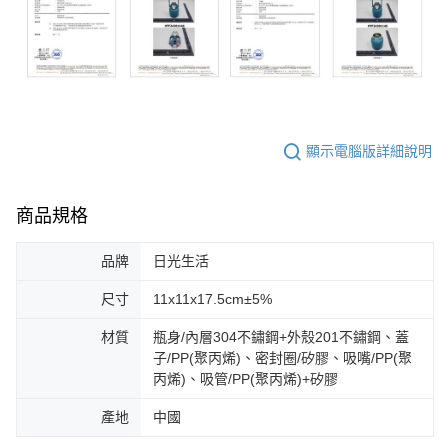
顯示電腦版詳細說明
商品規格
品牌
日光生活
尺寸
11x11x17.5cm±5%
材質
瓶身/內層304不鏽鋼+外殼201不鏽鋼、蓋
子/PP(聚丙烯)、密封圈/矽膠、吸嘴/PP(聚
丙烯)、吸管/PP(聚丙烯)+矽膠
產地
中國