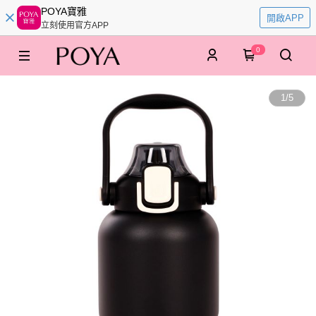
POYA寶雅
開啟APP
立刻使用官方APP
0
1
/
5