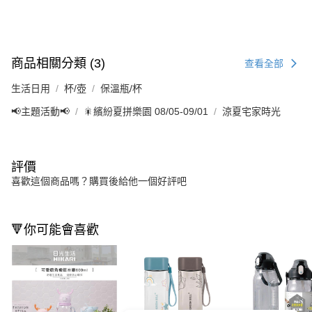
商品相關分類 (3)
查看全部
生活日用
杯/壺
保溫瓶/杯
📢主題活動📢
🎇繽紛夏拼樂園 08/05-09/01
涼夏宅家時光
評價
喜歡這個商品嗎？購買後給他一個好評吧
🔻你可能會喜歡