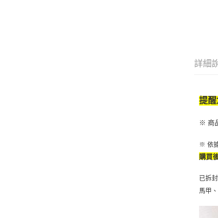
詳細
提醒
※ 
※ 依
購買
已拆
馬甲