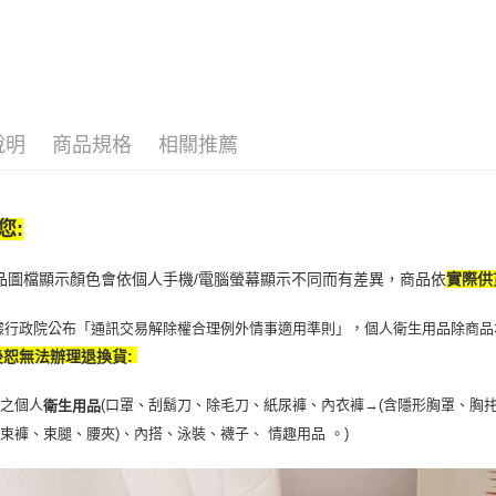
【注意事
7-11取貨
１．透過由
交易，需
每筆NT$6
求債權轉
２．關於
付款後7-1
https://aft
每筆NT$6
３．未成
說明
商品規格
相關推薦
「AFTE
宅配(本島)
任。
４．使用「
每筆NT$1
即時審查
您:
結果請求
付款後寶雅
５．嚴禁
每筆NT$8
形，恩沛
商品圖檔顯示顏色會依個人手機/電腦螢幕顯示不同而有差異，商品依
實際供
動。
據行政院公布「通訊交易解除權合理例外情事適用準則」，個人衛生用品除商品
後恕無法辦理退換貨:
封之個人
(口罩、刮鬍刀、除毛刀、紙尿褲、內衣褲→(含隱形胸罩、胸
衛生用品
、束褲、束腿、腰夾
)
、內搭、泳裝、襪子、 情趣用品 。)