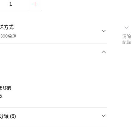
送方式
390免運
清除
紀錄
次付款
付款
柔舒適
軟
類 (6)
女內衣
質感睡衣
館
三麗鷗