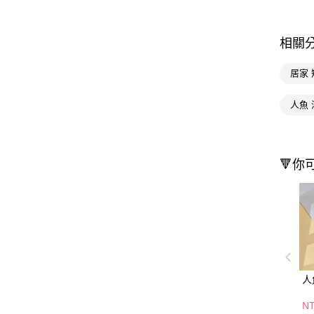
相關
居家 
人魚 
🔻你
人
N