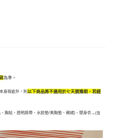
項】
付款
恩沛科技股份有限公司提供之「AFTEE先享後付」服務完成之
依本服務之必要範圍內提供個人資料，並將交易相關給付款項請
5，滿NT$490(含以上)免運費
讓予恩沛科技股份有限公司。
個人資料處理事宜，請瀏覽以下網址：
1取貨
ee.tw/terms/#terms3
5，滿NT$490(含以上)免運費
年的使用者請事先徵得法定代理人或監護人之同意方可使用
E先享後付」，若未經同意申辦者引起之損失，本公司不負相關責
AFTEE先享後付」時，將依據個別帳號之用戶狀況，依本公司
00，滿NT$790(含以上)免運費
核予不同之上限額度；若仍有額度不足之情形，本公司將視審查
用戶進行身份認證。
門市自取(由倉庫統一出貨)
一人註冊多個帳號或使用他人資訊註冊。若發現惡意使用之情
0，滿NT$290(含以上)免運費
科技股份有限公司將有權停止該用戶之使用額度並採取法律行
貨
為準。
本身瑕疵外，則
以下商品將不適用於七天猶豫期，若經
扥、胸貼、透明肩帶、水餃墊/美胸墊、襯裙)、塑身衣
→
(含