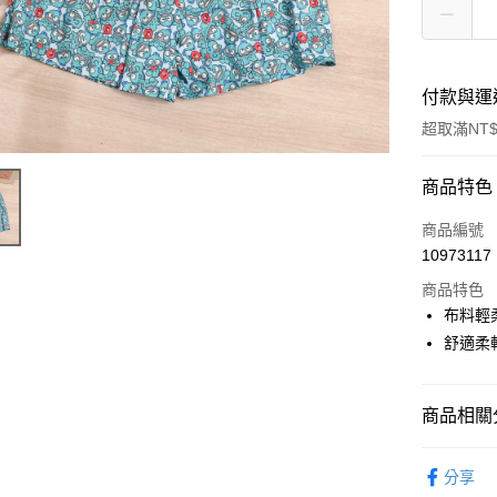
付款與運
超取滿NT$
付款方式
商品特色
POYA支付
商品編號
10973117
信用卡一
商品特色
超商取貨
布料輕
舒適柔
LINE Pay
Apple Pay
商品相關分
街口支付
內著衣賞
悠遊付
分享
授權主題