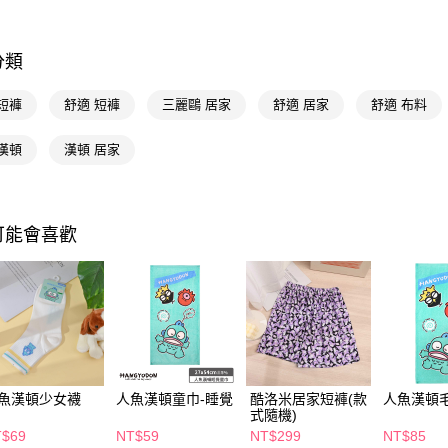
Google Pa
📢主題活動
AFTEE先
分類
📢主題活動
相關說明
倍回饋
【關於「A
短褲
舒適 短褲
三麗鷗 居家
舒適 居家
舒適 布料
即享券
AFTEE
📢主題活動
便利好安
漢頓
漢頓 居家
１．簡單
📢主題活動
２．便利
飾
運送方式
３．安心
全家取貨
【「AFT
可能會喜歡
每筆NT$6
１．於結帳
付」結帳
付款後全
２．訂單
３．收到繳
每筆NT$6
／ATM／
※ 請注意
萊爾富取
絡購買商品
先享後付
每筆NT$6
※ 交易是
魚漢頓少女襪
人魚漢頓童巾-睡覺
酷洛米居家短褲(款
人魚漢頓
是否繳費成
付款後萊
式隨機)
付客戶支
每筆NT$6
T$69
NT$59
NT$299
NT$85