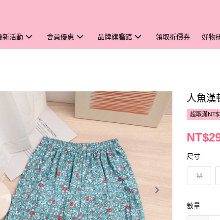
最新活動
會員優惠
品牌旗艦館
領取折價券
好物
人魚漢
超取滿NT$
NT$2
尺寸
M
數量