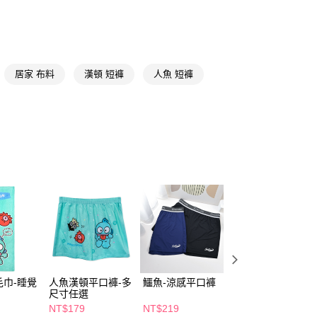
y
📢
🎇繽紛夏拼樂園 08/05-09/01
夏日造型提案
享後付
📢
👑精緻出遊指南 08/05-08/18
滿$688享點數8%
FTEE先享後付」】
居家 布料
漢頓 短褲
人魚 短褲
先享後付是「在收到商品之後才付款」的支付方式。 讓您購物簡單
📢
👑精緻出遊指南 08/05-08/18
全員降燥中
心！
：不需註冊會員、不需綁卡、不需儲值。
📢
🎇繽紛夏拼樂園 08/05-09/01
滿$399送療癒擺
：只要手機號碼，簡訊認證，即可結帳。
：先確認商品／服務後，再付款。
付款
EE先享後付」結帳流程】
5，滿NT$390(含以上)免運費
方式選擇「AFTEE先享後付」後，將跳轉至「AFTEE先享後
頁面，進行簡訊認證並確認金額後，即可完成結帳。
家取貨
成立數日內，您將收到繳費通知簡訊。
費通知簡訊後14天內，點擊此簡訊中的連結，可透過四大超商
5，滿NT$390(含以上)免運費
網路銀行／等多元方式進行付款，方視為交易完成。
：結帳手續完成當下不需立刻繳費，但若您需要取消訂單，請聯
貨付款
的店家。未經商家同意取消之訂單仍視為有效，需透過AFTEE
繳納相關費用。
5，滿NT$490(含以上)免運費
否成功請以「AFTEE先享後付 」之結帳頁面顯示為準，若有關於
毛巾-睡覺
人魚漢頓平口褲-多
鱷魚-涼感平口褲
鱷魚-印花平口褲
功／繳費後需取消欲退款等相關疑問，請聯繫「AFTEE先享後
爾富取貨
尺寸任選
援中心」
https://netprotections.freshdesk.com/support/home
5，滿NT$490(含以上)免運費
NT$179
NT$219
NT$199