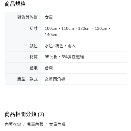
商品規格
對象與族群
女童
尺寸
100cm、110cm、120cm、130cm、
140cm
顏色
水色+粉色，兩入
材質
95％棉、5%彈性纖維
產地
台灣
版型／款式
女童四角褲
商品相關分類 (2)
內著衣賞
兒童內著
女童內褲