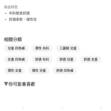
超商取貨付款
商品特色
LINE Pay
布料輕柔舒適
舒適柔軟、彈性佳
Apple Pay
街口支付
相關分類
悠遊付
兒童 四角褲
彈性 布料
三麗鷗 兒童
Google Pay
AFTEE先享後付
女童 四角褲
舒適 布料
舒適 兒童
舒適 女童
相關說明
【關於「AFTEE先享後付」】
彈性 女童
彈性 兒童
舒適 四角褲
即享券
AFTEE先享後付是「在收到商品之後才付款」的支付方式。 讓您購物簡單
便利好安心！
１．簡單：不需註冊會員、不需綁卡、不需儲值。
🔻你可能會喜歡
運送方式
２．便利：只要手機號碼，簡訊認證，即可結帳。
３．安心：先確認商品／服務後，再付款。
全家取貨付款
每筆NT$65，滿NT$390(含以上)免運費
【「AFTEE先享後付」結帳流程】
１．於結帳方式選擇「AFTEE先享後付」後，將跳轉至「AFTEE先享後付」
付款後全家取貨
結帳頁面，進行簡訊認證並確認金額後，即可完成結帳。