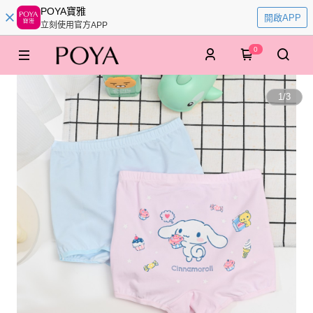
POYA寶雅
開啟APP
立刻使用官方APP
0
1
/
3