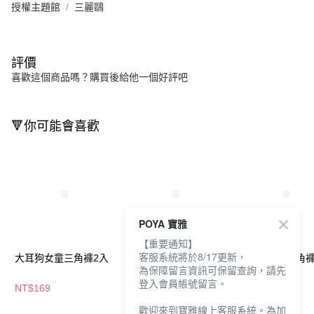
授權主題館
三麗鷗
評價
喜歡這個商品嗎？購買後給他一個好評吧
🔻你可能會喜歡
POYA 寶雅
【重要通知】
客服系統將於8/17更新，
大耳狗女童三角褲2入
大耳狗女童內褲2入
帕恰狗女童三角褲
為保障留言資訊可保留查詢，請先
登入會員帳號留言。
NT$169
NT$169
NT$149
NT$169
歡迎來到寶雅線上客服系統。為加