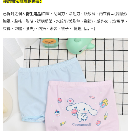
後恕無法辦理退換貨:
已拆封之個人
(口罩、刮鬍刀、除毛刀、紙尿褲、內衣褲→(含隱形
衛生用品
胸罩、胸扥、胸貼、透明肩帶、水餃墊/美胸墊、襯裙)、塑身衣
→
(含馬甲、
束褲、束腿、腰夾
)
、內搭、泳裝、襪子、 情趣用品 。)