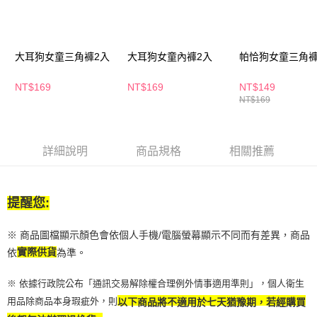
２．訂單成立數日內，您將收到繳費通知簡訊。
每筆NT$65，滿NT$390(含以上)免運費
３．收到繳費通知簡訊後14天內，點擊此簡訊中的連結，可透過四大超商／
ATM／網路銀行／等多元方式進行付款，方視為交易完成。
萊爾富取貨付款
※ 請注意：結帳手續完成當下不需立刻繳費，但若您需要取消訂單，請聯絡
大耳狗女童三角褲2入
大耳狗女童內褲2入
帕恰狗女童三角褲
每筆NT$65，滿NT$490(含以上)免運費
購買商品的店家。未經商家同意取消之訂單仍視為有效，需透過AFTEE先享
後付繳納相關費用。
付款後萊爾富取貨
※ 交易是否成功請以「AFTEE先享後付 」之結帳頁面顯示為準，若有關於
NT$169
NT$169
NT$149
是否繳費成功／繳費後需取消欲退款等相關疑問，請聯繫「AFTEE先享後付
NT$169
每筆NT$65，滿NT$490(含以上)免運費
客戶支援中心」
https://netprotections.freshdesk.com/support/home
7-11取貨付款
【注意事項】
１．透過由恩沛科技股份有限公司提供之「AFTEE先享後付」服務完成之交
每筆NT$65，滿NT$490(含以上)免運費
詳細說明
商品規格
相關推薦
易，需依本服務之必要範圍內提供個人資料，並將交易相關給付款項請求債
權轉讓予恩沛科技股份有限公司。
付款後7-11取貨
２．關於個人資料處理事宜，請瀏覽以下網址：
每筆NT$65，滿NT$490(含以上)免運費
https://aftee.tw/terms/#terms3
提醒您:
３．未成年的使用者請事先徵得法定代理人或監護人之同意方可使用
宅配(本島)
「AFTEE先享後付」，若未經同意申辦者引起之損失，本公司不負相關責
※ 商品圖檔顯示顏色會依個人手機/電腦螢幕顯示不同而有差異，商品
任。
每筆NT$100，滿NT$790(含以上)免運費
４．使用「AFTEE先享後付」時，將依據個別帳號之用戶狀況，依本公司即
依
實際供貨
為準。
時審查核予不同之上限額度；若仍有額度不足之情形，本公司將視審查結果
付款後寶雅門市自取(由倉庫統一出貨)
請求用戶進行身份認證。
※ 依據行政院公布「通訊交易解除權合理例外情事適用準則」，個人衛生
每筆NT$80，滿NT$290(含以上)免運費
５．嚴禁一人註冊多個帳號或使用他人資訊註冊。若發現惡意使用之情形，
用品除商品本身瑕疵外，則
以下商品將不適用於七天猶豫期，若經購買
恩沛科技股份有限公司將有權停止該用戶之使用額度並採取法律行動。