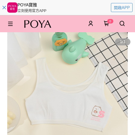
POYA寶雅
開啟APP
立刻使用官方APP
0
1
/
1