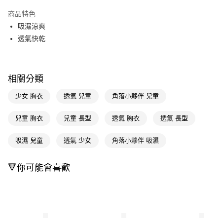
超商取貨付款
商品特色
LINE Pay
吸濕涼爽
透氣快乾
Apple Pay
街口支付
相關分類
悠遊付
少女 胸衣
透氣 兒童
角落小夥伴 兒童
Google Pay
AFTEE先享後付
兒童 胸衣
兒童 長型
透氣 胸衣
透氣 長型
相關說明
【關於「AFTEE先享後付」】
吸濕 兒童
透氣 少女
角落小夥伴 吸濕
即享券
AFTEE先享後付是「在收到商品之後才付款」的支付方式。 讓您購物簡單
便利好安心！
１．簡單：不需註冊會員、不需綁卡、不需儲值。
🔻你可能會喜歡
運送方式
２．便利：只要手機號碼，簡訊認證，即可結帳。
３．安心：先確認商品／服務後，再付款。
全家取貨付款
每筆NT$65，滿NT$390(含以上)免運費
【「AFTEE先享後付」結帳流程】
１．於結帳方式選擇「AFTEE先享後付」後，將跳轉至「AFTEE先享後付」
付款後全家取貨
結帳頁面，進行簡訊認證並確認金額後，即可完成結帳。