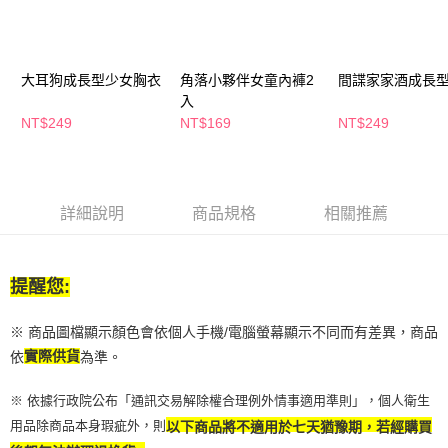
２．訂單成立數日內，您將收到繳費通知簡訊。
每筆NT$65，滿NT$390(含以上)免運費
３．收到繳費通知簡訊後14天內，點擊此簡訊中的連結，可透過四大超商／
ATM／網路銀行／等多元方式進行付款，方視為交易完成。
萊爾富取貨付款
※ 請注意：結帳手續完成當下不需立刻繳費，但若您需要取消訂單，請聯絡
大耳狗成長型少女胸衣
角落小夥伴女童內褲2
間諜家家酒成長
每筆NT$65，滿NT$490(含以上)免運費
購買商品的店家。未經商家同意取消之訂單仍視為有效，需透過AFTEE先享
入
後付繳納相關費用。
付款後萊爾富取貨
※ 交易是否成功請以「AFTEE先享後付 」之結帳頁面顯示為準，若有關於
NT$249
NT$169
NT$249
是否繳費成功／繳費後需取消欲退款等相關疑問，請聯繫「AFTEE先享後付
每筆NT$65，滿NT$490(含以上)免運費
客戶支援中心」
https://netprotections.freshdesk.com/support/home
7-11取貨付款
【注意事項】
１．透過由恩沛科技股份有限公司提供之「AFTEE先享後付」服務完成之交
每筆NT$65，滿NT$490(含以上)免運費
詳細說明
商品規格
相關推薦
易，需依本服務之必要範圍內提供個人資料，並將交易相關給付款項請求債
權轉讓予恩沛科技股份有限公司。
付款後7-11取貨
２．關於個人資料處理事宜，請瀏覽以下網址：
每筆NT$65，滿NT$490(含以上)免運費
https://aftee.tw/terms/#terms3
提醒您:
３．未成年的使用者請事先徵得法定代理人或監護人之同意方可使用
宅配(本島)
「AFTEE先享後付」，若未經同意申辦者引起之損失，本公司不負相關責
※ 商品圖檔顯示顏色會依個人手機/電腦螢幕顯示不同而有差異，商品
任。
每筆NT$100，滿NT$790(含以上)免運費
４．使用「AFTEE先享後付」時，將依據個別帳號之用戶狀況，依本公司即
依
實際供貨
為準。
時審查核予不同之上限額度；若仍有額度不足之情形，本公司將視審查結果
付款後寶雅門市自取(由倉庫統一出貨)
請求用戶進行身份認證。
※ 依據行政院公布「通訊交易解除權合理例外情事適用準則」，個人衛生
每筆NT$80，滿NT$290(含以上)免運費
５．嚴禁一人註冊多個帳號或使用他人資訊註冊。若發現惡意使用之情形，
用品除商品本身瑕疵外，則
以下商品將不適用於七天猶豫期，若經購買
恩沛科技股份有限公司將有權停止該用戶之使用額度並採取法律行動。