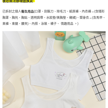
後恕無法辦理退換貨:
已拆封之個人
(口罩、刮鬍刀、除毛刀、紙尿褲、內衣褲→(含隱形
衛生用品
胸罩、胸扥、胸貼、透明肩帶、水餃墊/美胸墊、襯裙)、塑身衣
→
(含馬甲、
束褲、束腿、腰夾
)
、內搭、泳裝、襪子、 情趣用品 。)