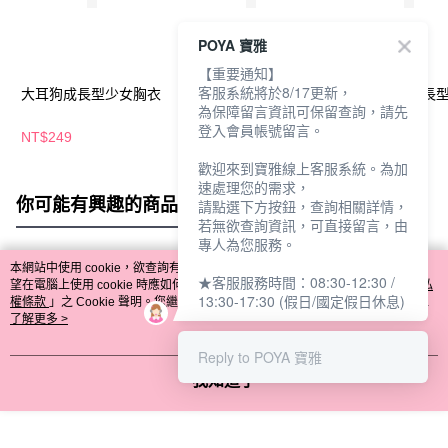
POYA 寶雅
【重要通知】
客服系統將於8/17更新，
大耳狗成長型少女胸衣
角落小夥伴女童內褲2
間諜家家酒成長
為保障留言資訊可保留查詢，請先
入
登入會員帳號留言。
NT$249
NT$169
NT$249
歡迎來到寶雅線上客服系統。為加
速處理您的需求，
你可能有興趣的商品
全站排行
請點選下方按鈕，查詢相關詳情，
若無欲查詢資訊，可直接留言，由
專人為您服務。
本網站中使用 cookie，欲查詢有關本網站使用 cookie 方式之詳情，及若您不希
★客服服務時間：08:30-12:30 /
熱門標籤
望在電腦上使用 cookie 時應如何變更電腦的 cookie 設定，請參閱本網站「
隱私
13:30-17:30 (假日/國定假日休息)
權條款
」之 Cookie 聲明。您繼續使用本網站即表示您同意本公司得按本網站使
用條款之 Cookie 聲明使用 cookie。
了解更多 >
Reply to POYA 寶雅
我知道了