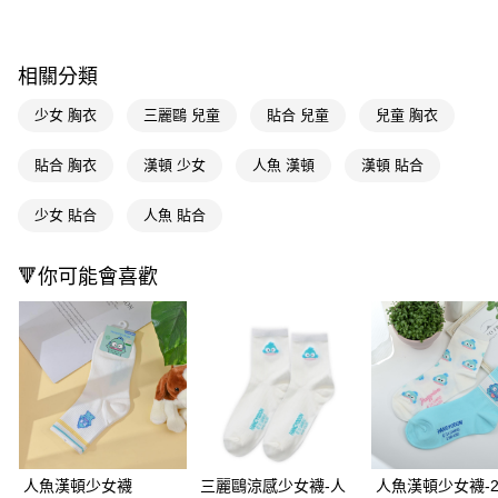
超商取貨付款
LINE Pay
相關分類
Apple Pay
少女 胸衣
三麗鷗 兒童
貼合 兒童
兒童 胸衣
街口支付
貼合 胸衣
漢頓 少女
人魚 漢頓
漢頓 貼合
悠遊付
少女 貼合
人魚 貼合
Google Pay
AFTEE先享後付
🔻你可能會喜歡
相關說明
【關於「AFTEE先享後付」】
即享券
AFTEE先享後付是「在收到商品之後才付款」的支付方式。 讓您購物簡單
便利好安心！
１．簡單：不需註冊會員、不需綁卡、不需儲值。
運送方式
２．便利：只要手機號碼，簡訊認證，即可結帳。
３．安心：先確認商品／服務後，再付款。
全家取貨付款
每筆NT$65，滿NT$390(含以上)免運費
【「AFTEE先享後付」結帳流程】
１．於結帳方式選擇「AFTEE先享後付」後，將跳轉至「AFTEE先享後付」
人魚漢頓少女襪
三麗鷗涼感少女襪-人
人魚漢頓少女襪-2
付款後全家取貨
結帳頁面，進行簡訊認證並確認金額後，即可完成結帳。