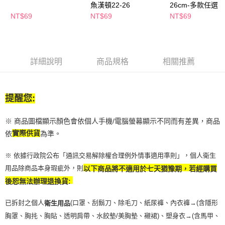
魚漢頓22-26
26cm-多款任選
２．訂單成立數日內，您將收到繳費通知簡訊。
每筆NT$65，滿NT$390(含以上)免運費
３．收到繳費通知簡訊後14天內，點擊此簡訊中的連結，可透過四大超商／
NT$69
NT$69
NT$69
ATM／網路銀行／等多元方式進行付款，方視為交易完成。
萊爾富取貨付款
※ 請注意：結帳手續完成當下不需立刻繳費，但若您需要取消訂單，請聯絡
每筆NT$65，滿NT$490(含以上)免運費
購買商品的店家。未經商家同意取消之訂單仍視為有效，需透過AFTEE先享
後付繳納相關費用。
付款後萊爾富取貨
※ 交易是否成功請以「AFTEE先享後付 」之結帳頁面顯示為準，若有關於
詳細說明
商品規格
相關推薦
是否繳費成功／繳費後需取消欲退款等相關疑問，請聯繫「AFTEE先享後付
每筆NT$65，滿NT$490(含以上)免運費
客戶支援中心」
https://netprotections.freshdesk.com/support/home
7-11取貨付款
【注意事項】
提醒您:
１．透過由恩沛科技股份有限公司提供之「AFTEE先享後付」服務完成之交
每筆NT$65，滿NT$490(含以上)免運費
易，需依本服務之必要範圍內提供個人資料，並將交易相關給付款項請求債
※ 商品圖檔顯示顏色會依個人手機/電腦螢幕顯示不同而有差異，商品
權轉讓予恩沛科技股份有限公司。
付款後7-11取貨
２．關於個人資料處理事宜，請瀏覽以下網址：
依
實際供貨
為準。
每筆NT$65，滿NT$490(含以上)免運費
https://aftee.tw/terms/#terms3
３．未成年的使用者請事先徵得法定代理人或監護人之同意方可使用
※ 依據行政院公布「通訊交易解除權合理例外情事適用準則」，個人衛生
宅配(本島)
「AFTEE先享後付」，若未經同意申辦者引起之損失，本公司不負相關責
用品除商品本身瑕疵外，則
以下商品將不適用於七天猶豫期，若經購買
任。
每筆NT$100，滿NT$790(含以上)免運費
４．使用「AFTEE先享後付」時，將依據個別帳號之用戶狀況，依本公司即
後恕無法辦理退換貨:
時審查核予不同之上限額度；若仍有額度不足之情形，本公司將視審查結果
付款後寶雅門市自取(由倉庫統一出貨)
請求用戶進行身份認證。
每筆NT$80，滿NT$290(含以上)免運費
已拆封之個人
(口罩、刮鬍刀、除毛刀、紙尿褲、內衣褲→(含隱形
衛生用品
５．嚴禁一人註冊多個帳號或使用他人資訊註冊。若發現惡意使用之情形，
恩沛科技股份有限公司將有權停止該用戶之使用額度並採取法律行動。
胸罩、胸扥、胸貼、透明肩帶、水餃墊/美胸墊、襯裙)、塑身衣
→
(含馬甲、