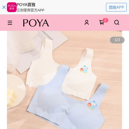
POYA寶雅
開啟APP
立刻使用官方APP
0
1
/
3