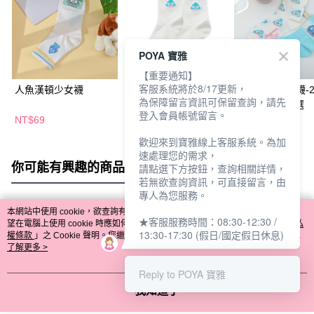
POYA 寶雅
【重要通知】
客服系統將於8/17更新，
人魚漢頓少女襪
三麗鷗涼感少女襪-人
人魚漢頓少女襪-2
為保障留言資訊可保留查詢，請先
魚漢頓22-26
26cm-多款任選
登入會員帳號留言。
NT$69
NT$69
NT$69
歡迎來到寶雅線上客服系統。為加
速處理您的需求，
你可能有興趣的商品
全站排行
請點選下方按鈕，查詢相關詳情，
若無欲查詢資訊，可直接留言，由
專人為您服務。
本網站中使用 cookie，欲查詢有關本網站使用 cookie 方式之詳情，及若您不希
★客服服務時間：08:30-12:30 /
熱門標籤
望在電腦上使用 cookie 時應如何變更電腦的 cookie 設定，請參閱本網站「
隱私
13:30-17:30 (假日/國定假日休息)
權條款
」之 Cookie 聲明。您繼續使用本網站即表示您同意本公司得按本網站使
用條款之 Cookie 聲明使用 cookie。
了解更多 >
Reply to POYA 寶雅
我知道了