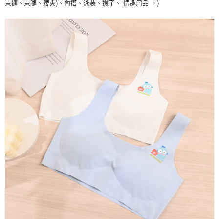
束褲、束腿、腰夾
)
、內搭、泳裝、襪子、 情趣用品 。)