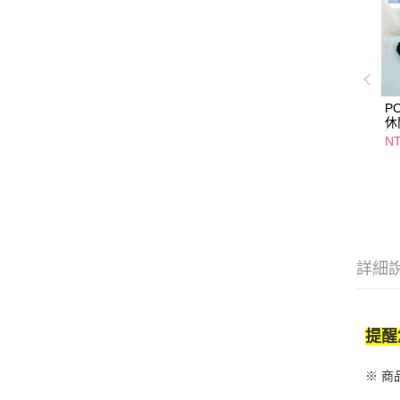
PO
休
選
N
詳細
提醒
※ 