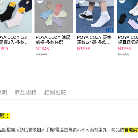
※ 交易是
是否繳費成
付款後萊
付客戶支
每筆NT$6
【注意事
7-11取貨
１．透過由
交易，需
每筆NT$6
YA COZY 1/2
POYA COZY 涼感
POYA COZY 菱格
POYA C
求債權轉
閒襪3入-多款任
船襪-多款任選
羅紋1/4襪-多款任
提耳透氣
２．關於
付款後7-1
選
款任選
T$99
NT$45
NT$35
NT$55
https://aft
每筆NT$6
NT$49
NT$59
３．未成
「AFTE
宅配(本島)
任。
４．使用「
每筆NT$1
即時審查
結果請求
付款後寶雅
５．嚴禁
說明
商品規格
相關推薦
每筆NT$8
形，恩沛
動。
您：
商品圖檔顯示顏色會依個人手機/電腦螢幕顯示不同而有差異，商品依
實際供