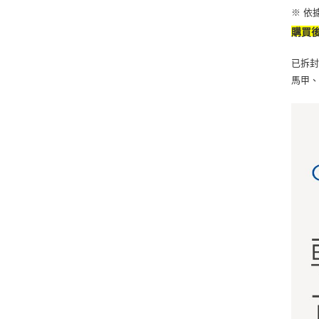
※ 依
購買
已拆封
馬甲