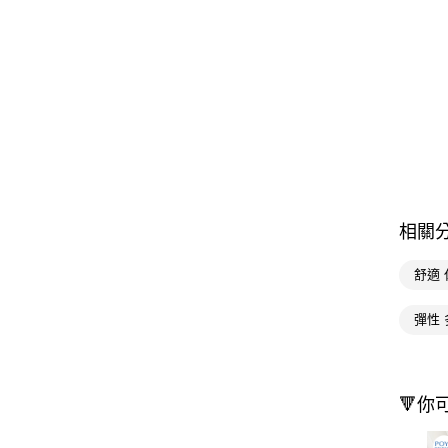
相關
舒適 
彈性 
🔻你