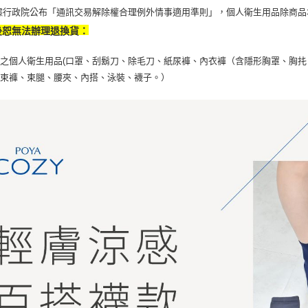
據行政院公布「通訊交易解除權合理例外情事適用準則」，個人衛生用品除商品
後恕無法辦理退換貨：
之個人衛生用品(口罩、刮鬍刀、除毛刀、紙尿褲、內衣褲（含隱形胸罩、胸扥
、束褲、束腿、腰夾、內搭、泳裝、襪子。）