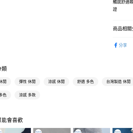
觸感舒適
街口支付
證
悠遊付
Google Pa
商品相關分
AFTEE先
優質帽襪
相關說明
分享
【關於「A
🎀獨家商品
即享券
AFTEE
織品
便利好安
１．簡單
優質帽襪
分類
２．便利
運送方式
３．安心
休閒
彈性 休閒
涼感 休閒
舒適 多色
台灣製造 休閒
全家取貨
【「AFT
每筆NT$6
１．於結帳
多色
涼感 多款
付」結帳
付款後全
２．訂單
３．收到繳
每筆NT$6
／ATM／
※ 請注意
可能會喜歡
萊爾富取
絡購買商品
先享後付
每筆NT$6