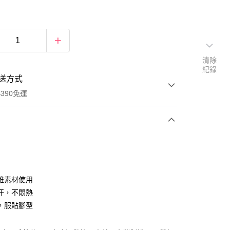
清除
紀錄
送方式
390免運
次付款
付款
維素材使用
汗，不悶熱
，服貼腳型