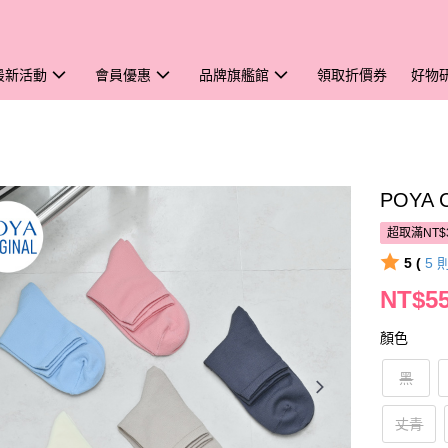
最新活動
會員優惠
品牌旗艦館
領取折價券
好物
POYA
超取滿NT$
5 (
5
NT$5
顏色
黑
丈青