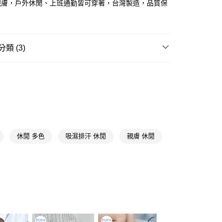
親膚，戶外休閒、上班通勤皆可穿著，台灣製造，品質保
y
類 (3)
享後付
成人襪
短襪
FTEE先享後付」】
🎀
寶雅自有品牌POYA Original
POYA COZY 生活
先享後付是「在收到商品之後才付款」的支付方式。 讓您購物簡單
心！
：不需註冊會員、不需綁卡、不需儲值。
功能襪
涼感襪
：只要手機號碼，簡訊認證，即可結帳。
：先確認商品／服務後，再付款。
休閒 多色
吸濕排汗 休閒
親膚 休閒
付款
EE先享後付」結帳流程】
5，滿NT$390(含以上)免運費
方式選擇「AFTEE先享後付」後，將跳轉至「AFTEE先享後
頁面，進行簡訊認證並確認金額後，即可完成結帳。
家取貨
成立數日內，您將收到繳費通知簡訊。
費通知簡訊後14天內，點擊此簡訊中的連結，可透過四大超商
5，滿NT$390(含以上)免運費
網路銀行／等多元方式進行付款，方視為交易完成。
：結帳手續完成當下不需立刻繳費，但若您需要取消訂單，請聯
貨付款
的店家。未經商家同意取消之訂單仍視為有效，需透過AFTEE
繳納相關費用。
5，滿NT$490(含以上)免運費