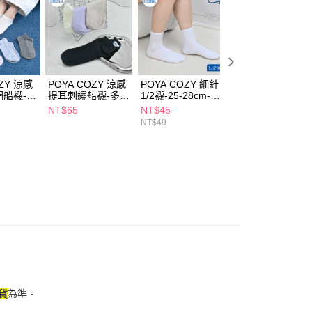
否成功請以「AFTEE先享後付 」之結帳頁面顯示為準，若有關於
功／繳費後需取消欲退款等相關疑問，請聯繫「AFTEE先享後
爾富取貨
援中心」
https://netprotections.freshdesk.com/support/home
5，滿NT$490(含以上)免運費
項】
付款
恩沛科技股份有限公司提供之「AFTEE先享後付」服務完成之
依本服務之必要範圍內提供個人資料，並將交易相關給付款項請
5，滿NT$490(含以上)免運費
OZY 涼感
POYA COZY 涼感
POYA COZY 細針
POYA COZY 船型
讓予恩沛科技股份有限公司。
網船襪-多
提耳刺繡船襪-多款
1/2襪-25-28cm-多
襪3入-多款任選
個人資料處理事宜，請瀏覽以下網址：
1取貨
任選
款任選
NT$65
NT$45
NT$85
ee.tw/terms/#terms3
5，滿NT$490(含以上)免運費
NT$49
年的使用者請事先徵得法定代理人或監護人之同意方可使用
E先享後付」，若未經同意申辦者引起之損失，本公司不負相關責
AFTEE先享後付」時，將依據個別帳號之用戶狀況，依本公司
00，滿NT$790(含以上)免運費
核予不同之上限額度；若仍有額度不足之情形，本公司將視審查
用戶進行身份認證。
門市自取(由倉庫統一出貨)
一人註冊多個帳號或使用他人資訊註冊。若發現惡意使用之情
0，滿NT$290(含以上)免運費
科技股份有限公司將有權停止該用戶之使用額度並採取法律行
為準。
貨