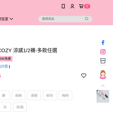
0
研究室
 COZY 涼感1/2襪-多款任選
390免運
則評價
)
5
膚
淺紫
淺藍
麻灰
梅粉
灰
玫瑰