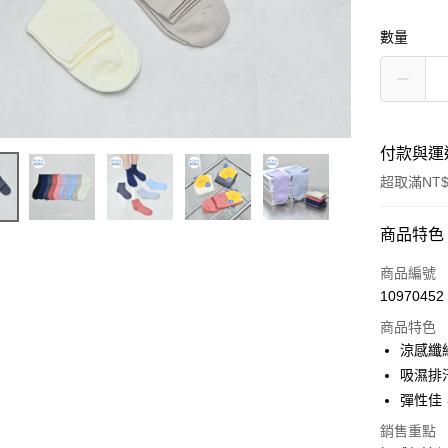
數量
付款與運
超取滿NT$
付款方式
商品特色
POYA支付
商品編號
10970452
信用卡一
商品特色
超商取貨
涼感纖
吸濕排
LINE Pay
彈性佳
Apple Pay
銷售重點