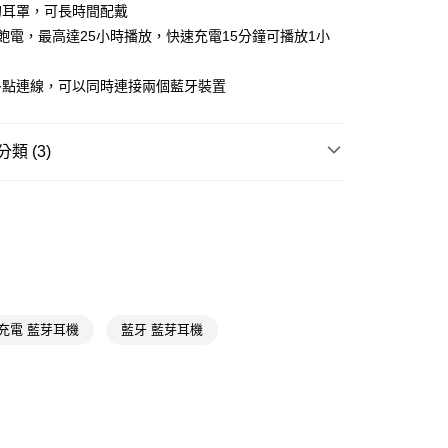
的耳罩，可長時間配戴
y
飽電，最高達25小時播放，快速充電15分鐘可播放1小
享後付
多點連線，可以同時連接兩個藍牙裝置
FTEE先享後付」】
先享後付是「在收到商品之後才付款」的支付方式。 讓您購物簡單
心！
類 (3)
：不需註冊會員、不需綁卡、不需儲值。
：只要手機號碼，簡訊認證，即可結帳。
送🚚)
手機周邊
耳機/藍芽耳機/耳麥
：先確認商品／服務後，再付款。
00，滿NT$590(含以上)免運費
送專區
EE先享後付」結帳流程】
廠商直送🚚)
方式選擇「AFTEE先享後付」後，將跳轉至「AFTEE先享後
3C品牌精選
飛利浦 PHILIPS
頁面，進行簡訊認證並確認金額後，即可完成結帳。
00
成立數日內，您將收到繳費通知簡訊。
費通知簡訊後14天內，點擊此簡訊中的連結，可透過四大超商
網路銀行／等多元方式進行付款，方視為交易完成。
充電 藍芽耳機
藍牙 藍芽耳機
：結帳手續完成當下不需立刻繳費，但若您需要取消訂單，請聯
的店家。未經商家同意取消之訂單仍視為有效，需透過AFTEE
繳納相關費用。
否成功請以「AFTEE先享後付 」之結帳頁面顯示為準，若有關於
功／繳費後需取消欲退款等相關疑問，請聯繫「AFTEE先享後
援中心」
https://netprotections.freshdesk.com/support/home