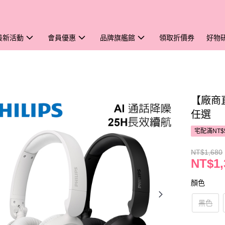
最新活動
會員優惠
品牌旗艦館
領取折價券
好物
【廠商直
任選
宅配滿NT$
NT$1,680
NT$1,
顏色
黑色