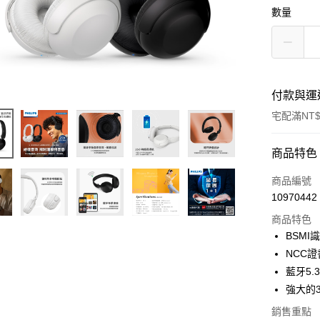
數量
付款與運
宅配滿NT$
付款方式
商品特色
POYA支付
商品編號
10970442
信用卡一
商品特色
LINE Pay
BSMI
NCC證書
Apple Pay
藍牙5
街口支付
強大的
悠遊付
銷售重點