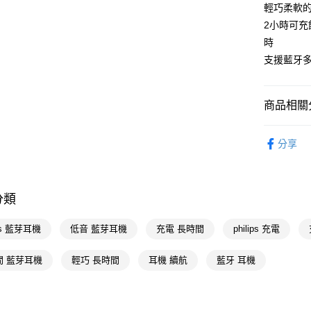
輕巧柔軟
Google Pa
2小時可充
AFTEE先
時
相關說明
支援藍牙
【關於「A
AFTEE
便利好安
運送方式
商品相關分
１．簡單
２．便利
宅配(廠商直
3C/家電
３．安心
分享
每筆NT$1
🚚廠商直
【「AFT
宅配(離島
１．於結帳
3C/家電
付」結帳
每筆NT$3
分類
２．訂單
３．收到繳
／ATM／
ips 藍芽耳機
低音 藍芽耳機
充電 長時間
philips 充電
※ 請注意
絡購買商品
間 藍芽耳機
輕巧 長時間
耳機 續航
藍牙 耳機
先享後付
※ 交易是
是否繳費成
付客戶支