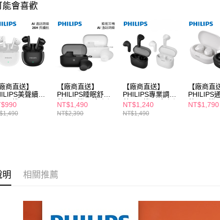
可能會喜歡
【注意事
１．透過由
交易，需
求債權轉
２．關於
https://aft
３．未成
「AFTE
任。
廠商直送】
【廠商直送】
【廠商直送】
【廠商直
４．使用「
HILIPS美聲續航
PHILIPS睡眠舒適
PHILIPS專業調音
PHILIP
即時審查
牙耳機-TAT1139
藍牙耳機-兩色任選
藍牙耳機-兩色任選
藍牙耳機
$990
NT$1,490
NT$1,240
NT$1,790
結果請求
$1,490
NT$2,390
NT$1,490
５．嚴禁
形，恩沛
動。
說明
相關推薦