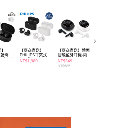
項】
恩沛科技股份有限公司提供之「AFTEE先享後付」服務完成之
依本服務之必要範圍內提供個人資料，並將交易相關給付款項請
讓予恩沛科技股份有限公司。
個人資料處理事宜，請瀏覽以下網址：
ee.tw/terms/#terms3
年的使用者請事先徵得法定代理人或監護人之同意方可使用
E先享後付」，若未經同意申辦者引起之損失，本公司不負相關責
送】
【廠商直送】
【廠商直送】鏡面
【廠商直送】
AFTEE先享後付」時，將依據個別帳號之用戶狀況，依本公司
S通話降噪
PHILIPS耳夾式藍
智能藍牙耳機-兩色
PHILIPS長續航耳
核予不同之上限額度；若仍有額度不足之情形，本公司將視審查
-兩色任選
牙耳機-TAQ2000
任選
罩耳機-TAH2300
NT$1,980
NT$649
NT$1,580
用戶進行身份認證。
NT$685
NT$1,980
一人註冊多個帳號或使用他人資訊註冊。若發現惡意使用之情
科技股份有限公司將有權停止該用戶之使用額度並採取法律行