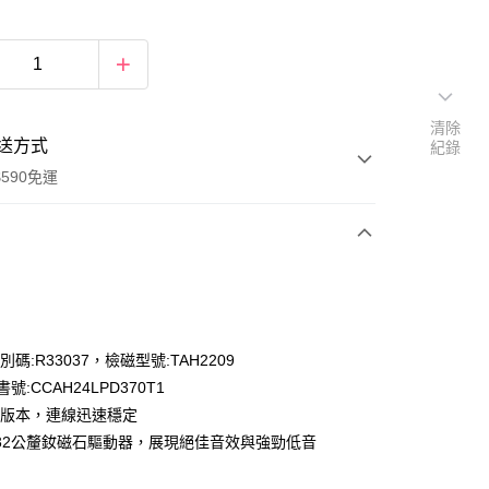
清除
送方式
紀錄
590免運
次付款
識別碼:R33037，檢磁型號:TAH2209
號:CCAH24LPD370T1
.3版本，連線迅速穩定
32公釐釹磁石驅動器，展現絕佳音效與強勁低音