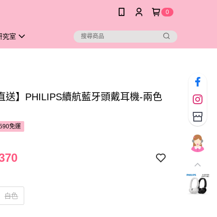
0
研究室
送】PHILIPS續航藍牙頭戴耳機-兩色
590免運
370
白色