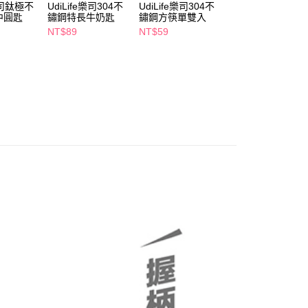
個人資料處理事宜，請瀏覽以下網址：
e樂司鈦極不
UdiLife樂司304不
UdiLife樂司304不
UdiLife樂司鈦極
1取貨
中圓匙
鏽鋼特長牛奶匙
鏽鋼方筷單雙入
鏽鋼小餐叉
ee.tw/terms/#terms3
5，滿NT$490(含以上)免運費
年的使用者請事先徵得法定代理人或監護人之同意方可使用
NT$89
NT$59
NT$59
E先享後付」，若未經同意申辦者引起之損失，本公司不負相關責
AFTEE先享後付」時，將依據個別帳號之用戶狀況，依本公司
00，滿NT$790(含以上)免運費
核予不同之上限額度；若仍有額度不足之情形，本公司將視審查
用戶進行身份認證。
門市自取(由倉庫統一出貨)
一人註冊多個帳號或使用他人資訊註冊。若發現惡意使用之情
0，滿NT$290(含以上)免運費
科技股份有限公司將有權停止該用戶之使用額度並採取法律行