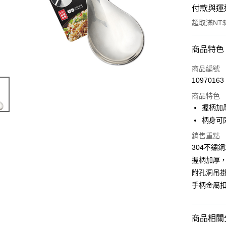
付款與運
超取滿NT$
付款方式
商品特色
POYA支付
商品編號
10970163
信用卡一
商品特色
超商取貨
握柄加
柄身可
LINE Pay
銷售重點
Apple Pay
304不鏽
握柄加厚
街口支付
附孔洞吊
悠遊付
手柄金屬
Google Pa
AFTEE先
商品相關分