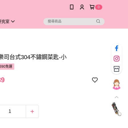
0
研究室
ife樂司台式304不鏽鋼菜匙-小
390免運
39