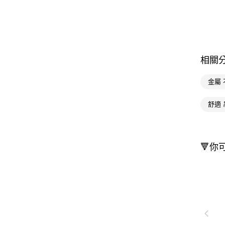
相關
金屬
舒適 
🔻你