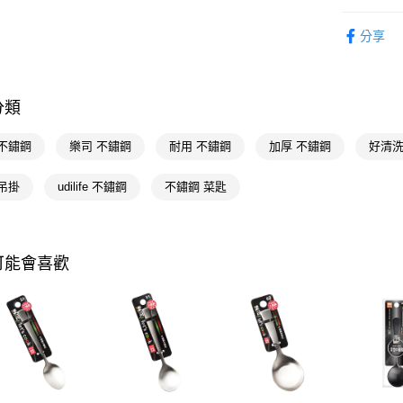
相關說明
生活日用
【關於「A
即享券
分享
AFTEE
生活日用
便利好安
１．簡單
📢主題活動
２．便利
運送方式
倍回饋
３．安心
分類
全家取貨
📢主題活動
【「AFT
 不鏽鋼
樂司 不鏽鋼
耐用 不鏽鋼
加厚 不鏽鋼
好清洗
每筆NT$6
１．於結帳
付」結帳
付款後全
２．訂單
吊掛
udilife 不鏽鋼
不鏽鋼 菜匙
３．收到繳
每筆NT$6
／ATM／
※ 請注意
萊爾富取
絡購買商品
可能會喜歡
先享後付
每筆NT$6
※ 交易是
是否繳費成
付款後萊
付客戶支
每筆NT$6
【注意事
7-11取貨
１．透過由
交易，需
每筆NT$6
求債權轉