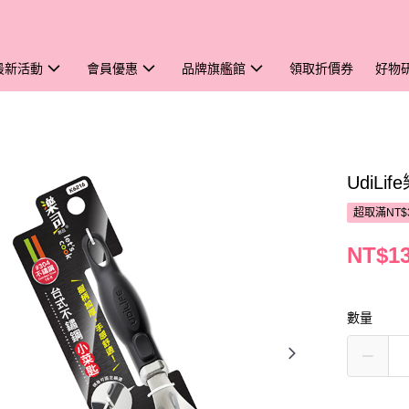
最新活動
會員優惠
品牌旗艦館
領取折價券
好物
UdiL
超取滿NT$
NT$1
數量