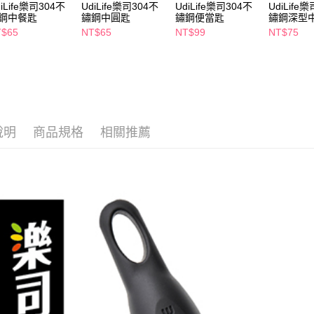
２．關於
iLife樂司304不
UdiLife樂司304不
UdiLife樂司304不
UdiLif
付款後7-1
鋼中餐匙
鏽鋼中圓匙
鏽鋼便當匙
鏽鋼深型
https://aft
每筆NT$6
３．未成
T$65
NT$65
NT$99
NT$75
「AFTE
宅配(本島)
任。
４．使用「
每筆NT$1
即時審查
結果請求
付款後寶雅
５．嚴禁
每筆NT$8
形，恩沛
說明
商品規格
相關推薦
動。