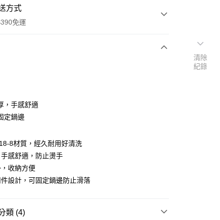
送方式
390免運
清除
紀錄
次付款
付款
厚，手感舒適
固定鍋邊
鋼18-8材質，經久耐用好清洗
，手感舒適，防止燙手
掛，收納方便
扣件設計，可固定鍋邊防止滑落
y
享後付
類 (4)