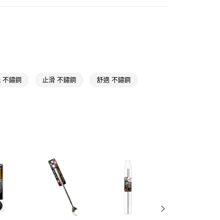
碗盤餐具
餐具
FTEE先享後付」】
先享後付是「在收到商品之後才付款」的支付方式。 讓您購物簡單
料理用品
調理/備料工具
心！
：不需註冊會員、不需綁卡、不需儲值。
📢
👑精緻出遊指南 08/05-08/18
滿$688享點數8%
：只要手機號碼，簡訊認證，即可結帳。
：先確認商品／服務後，再付款。
付款
📢
👑精緻出遊指南 08/05-08/18
隨身防護中
EE先享後付」結帳流程】
 不鏽鋼
止滑 不鏽鋼
舒適 不鏽鋼
5，滿NT$390(含以上)免運費
方式選擇「AFTEE先享後付」後，將跳轉至「AFTEE先享後
頁面，進行簡訊認證並確認金額後，即可完成結帳。
家取貨
成立數日內，您將收到繳費通知簡訊。
費通知簡訊後14天內，點擊此簡訊中的連結，可透過四大超商
5，滿NT$390(含以上)免運費
網路銀行／等多元方式進行付款，方視為交易完成。
：結帳手續完成當下不需立刻繳費，但若您需要取消訂單，請聯
貨付款
的店家。未經商家同意取消之訂單仍視為有效，需透過AFTEE
繳納相關費用。
5，滿NT$490(含以上)免運費
否成功請以「AFTEE先享後付 」之結帳頁面顯示為準，若有關於
功／繳費後需取消欲退款等相關疑問，請聯繫「AFTEE先享後
爾富取貨
援中心」
https://netprotections.freshdesk.com/support/home
5，滿NT$490(含以上)免運費
項】
付款
恩沛科技股份有限公司提供之「AFTEE先享後付」服務完成之
依本服務之必要範圍內提供個人資料，並將交易相關給付款項請
5，滿NT$490(含以上)免運費
讓予恩沛科技股份有限公司。